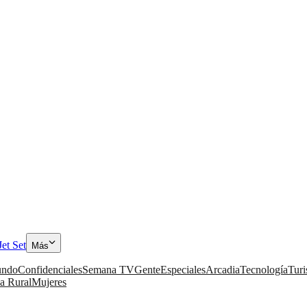
Jet Set
Más
ndo
Confidenciales
Semana TV
Gente
Especiales
Arcadia
Tecnología
Tur
a Rural
Mujeres