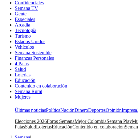
Confidenciales
Semana TV
Gente
Especiales
Arcadia
Tecnología
Turismo
Estados Unidos
Vehículos
Semana Sostenible
Finanzas Personales
4 Patas
Salud
Loterías
Educación
Contenido en colaboración
Semana Rural
Mujeres
Últimas noticias
Política
Nación
Dinero
Deportes
Opinión
Impresa
Elecciones 2026
Foros Semana
Mejor Colombia
Semana Play
Mu
Patas
Salud
Loterías
Educación
Contenido en colaboración
Seman
Semana
|