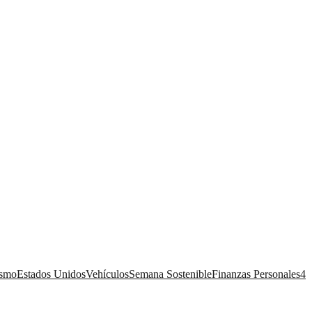
ismo
Estados Unidos
Vehículos
Semana Sostenible
Finanzas Personales
4