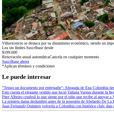
Villavicencio se destaca por su dinamismo económico, siendo un impor
Lea sin límites.
Suscríbase desde
$199.000
Renovación anual automática
Cancela en cualquier momento
Suscríbase ahora
*Aplican términos y condiciones
Le puede interesar
“Tengo un documento por entregarle”: Abogada de Epa Colombia tiene 
Esto cuesta el elegante vestido que lució Taliana Vargas durante la lle
Piter Albeiro confesó lo que siente por el odio que recibe al apoyar a
La primera dama deslumbró antes de la posesión de Abelardo De La Espr
Juan Fernando Quintero volvería a Colombia con histórico club: dan