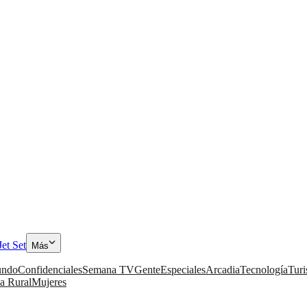
Jet Set
Más
ndo
Confidenciales
Semana TV
Gente
Especiales
Arcadia
Tecnología
Tur
a Rural
Mujeres