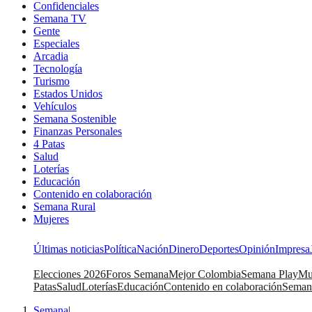
Confidenciales
Semana TV
Gente
Especiales
Arcadia
Tecnología
Turismo
Estados Unidos
Vehículos
Semana Sostenible
Finanzas Personales
4 Patas
Salud
Loterías
Educación
Contenido en colaboración
Semana Rural
Mujeres
Últimas noticias
Política
Nación
Dinero
Deportes
Opinión
Impresa
Elecciones 2026
Foros Semana
Mejor Colombia
Semana Play
Mu
Patas
Salud
Loterías
Educación
Contenido en colaboración
Seman
Semana
|