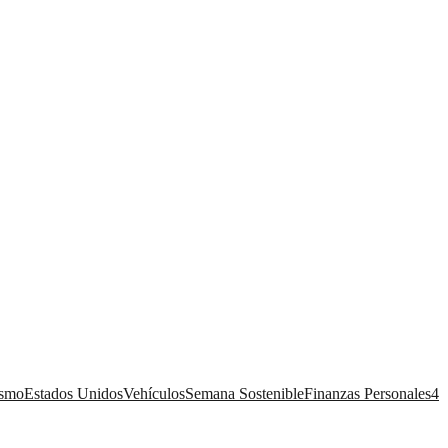
ismo
Estados Unidos
Vehículos
Semana Sostenible
Finanzas Personales
4