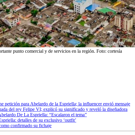
tante punto comercial y de servicios en la región.
Foto:
cortesía
petición para Abelardo de la Espriella; la influencer envió mensaje
gada del rey Felipe VI; explicó su significado y reveló la diseñadora
 Abelardo De La Espriella: “Escalaron el tema”
iella: detalles de su exclusivo ‘outfit’
 como confirmado su fichaje