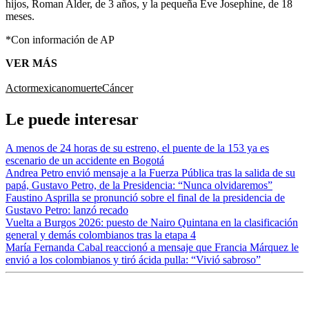
hijos, Roman Alder, de 3 años, y la pequeña Eve Josephine, de 18
meses.
*Con información de AP
VER MÁS
Actor
mexicano
muerte
Cáncer
Le puede interesar
A menos de 24 horas de su estreno, el puente de la 153 ya es
escenario de un accidente en Bogotá
Andrea Petro envió mensaje a la Fuerza Pública tras la salida de su
papá, Gustavo Petro, de la Presidencia: “Nunca olvidaremos”
Faustino Asprilla se pronunció sobre el final de la presidencia de
Gustavo Petro: lanzó recado
Vuelta a Burgos 2026: puesto de Nairo Quintana en la clasificación
general y demás colombianos tras la etapa 4
María Fernanda Cabal reaccionó a mensaje que Francia Márquez le
envió a los colombianos y tiró ácida pulla: “Vivió sabroso”