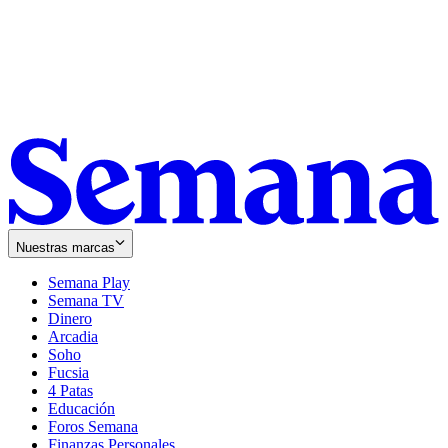
Nuestras marcas
Semana Play
Semana TV
Dinero
Arcadia
Soho
Opens
Fucsia
in
Opens
4 Patas
new
in
Educación
window
new
Foros Semana
window
Finanzas Personales