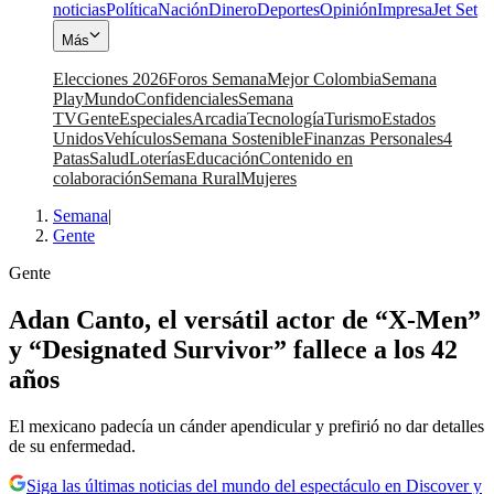
noticias
Política
Nación
Dinero
Deportes
Opinión
Impresa
Jet Set
Más
Elecciones 2026
Foros Semana
Mejor Colombia
Semana
Play
Mundo
Confidenciales
Semana
TV
Gente
Especiales
Arcadia
Tecnología
Turismo
Estados
Unidos
Vehículos
Semana Sostenible
Finanzas Personales
4
Patas
Salud
Loterías
Educación
Contenido en
colaboración
Semana Rural
Mujeres
Semana
|
Gente
Gente
Adan Canto, el versátil actor de “X-Men”
y “Designated Survivor” fallece a los 42
años
El mexicano padecía un cánder apendicular y prefirió no dar detalles
de su enfermedad.
Siga las últimas noticias del mundo del espectáculo en Discover y