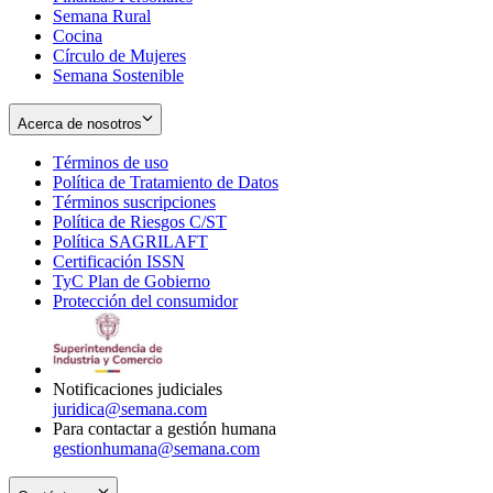
Semana Rural
Cocina
Círculo de Mujeres
Semana Sostenible
Acerca de nosotros
Términos de uso
Opens
Política de Tratamiento de Datos
in
Opens
Términos suscripciones
new
Opens
in
Política de Riesgos C/ST
window
in
Opens
new
Política SAGRILAFT
Opens
new
in
window
Certificación ISSN
Opens
in
window
new
TyC Plan de Gobierno
in
new
Opens
window
Protección del consumidor
new
window
in
Opens
window
new
in
window
new
window
Notificaciones judiciales
juridica@semana.com
Para contactar a gestión humana
gestionhumana@semana.com