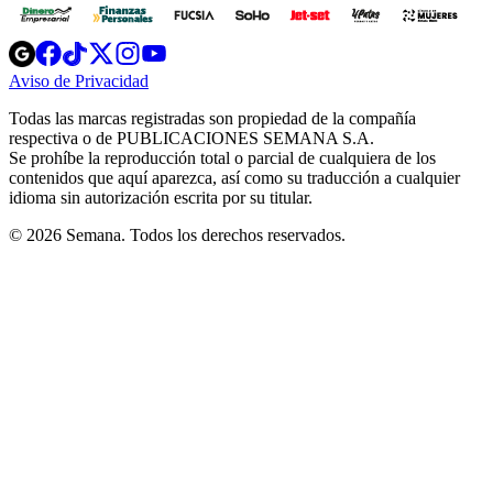
Opens
Opens
Opens
Opens
Opens
in
in
in
in
in
Aviso de Privacidad
Opens
new
new
new
new
new
in
window
window
window
window
window
Todas las marcas registradas son propiedad de la compañía
new
respectiva o de PUBLICACIONES SEMANA S.A.
window
Se prohíbe la reproducción total o parcial de cualquiera de los
contenidos que aquí aparezca, así como su traducción a cualquier
idioma sin autorización escrita por su titular.
© 2026 Semana. Todos los derechos reservados.