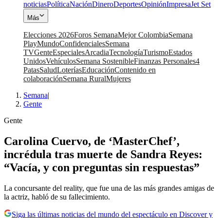
noticias
Política
Nación
Dinero
Deportes
Opinión
Impresa
Jet Set
Más
Elecciones 2026
Foros Semana
Mejor Colombia
Semana
Play
Mundo
Confidenciales
Semana
TV
Gente
Especiales
Arcadia
Tecnología
Turismo
Estados
Unidos
Vehículos
Semana Sostenible
Finanzas Personales
4
Patas
Salud
Loterías
Educación
Contenido en
colaboración
Semana Rural
Mujeres
Semana
|
Gente
Gente
Carolina Cuervo, de ‘MasterChef’,
incrédula tras muerte de Sandra Reyes:
“Vacía, y con preguntas sin respuestas”
La concursante del reality, que fue una de las más grandes amigas de
la actriz, habló de su fallecimiento.
Siga las últimas noticias del mundo del espectáculo en Discover y