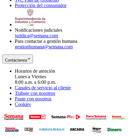
Protección del consumidor
new
window
in
Opens
window
new
in
window
new
window
Notificaciones judiciales
juridica@semana.com
Para contactar a gestión humana
gestionhumana@semana.com
Contáctenos
Horarios de atención
Lunes a Viernes
8:00 a.m. a 6:00 p.m.
Canales de servicio al cliente
Trabaje con nosotros
Paute con nosotros
Cookies