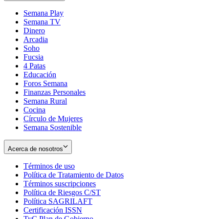
Semana Play
Semana TV
Dinero
Arcadia
Soho
Opens
Fucsia
in
Opens
4 Patas
new
in
Educación
window
new
Foros Semana
window
Finanzas Personales
Semana Rural
Cocina
Círculo de Mujeres
Semana Sostenible
Acerca de nosotros
Términos de uso
Opens
Política de Tratamiento de Datos
in
Opens
Términos suscripciones
new
Opens
in
Política de Riesgos C/ST
window
in
Opens
new
Política SAGRILAFT
Opens
new
in
window
Certificación ISSN
Opens
in
window
new
TyC Plan de Gobierno
in
new
Opens
window