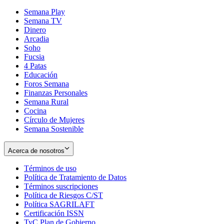
Semana Play
Semana TV
Dinero
Arcadia
Soho
Opens
Fucsia
in
Opens
4 Patas
new
in
Educación
window
new
Foros Semana
window
Finanzas Personales
Semana Rural
Cocina
Círculo de Mujeres
Semana Sostenible
Acerca de nosotros
Términos de uso
Opens
Política de Tratamiento de Datos
in
Opens
Términos suscripciones
new
Opens
in
Política de Riesgos C/ST
window
in
Opens
new
Política SAGRILAFT
Opens
new
in
window
Certificación ISSN
Opens
in
window
new
TyC Plan de Gobierno
in
new
Opens
window