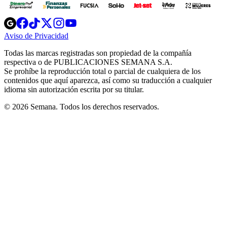
Opens
Opens
Opens
Opens
Opens
in
in
in
in
in
Aviso de Privacidad
Opens
new
new
new
new
new
in
window
window
window
window
window
Todas las marcas registradas son propiedad de la compañía
new
respectiva o de PUBLICACIONES SEMANA S.A.
window
Se prohíbe la reproducción total o parcial de cualquiera de los
contenidos que aquí aparezca, así como su traducción a cualquier
idioma sin autorización escrita por su titular.
© 2026 Semana. Todos los derechos reservados.