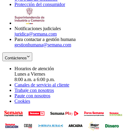
Protección del consumidor
new
window
in
Opens
window
new
in
window
new
window
Notificaciones judiciales
juridica@semana.com
Para contactar a gestión humana
gestionhumana@semana.com
Contáctenos
Horarios de atención
Lunes a Viernes
8:00 a.m. a 6:00 p.m.
Canales de servicio al cliente
Trabaje con nosotros
Paute con nosotros
Cookies