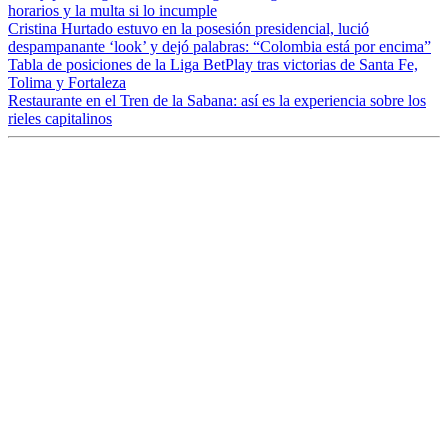
horarios y la multa si lo incumple
Cristina Hurtado estuvo en la posesión presidencial, lució
despampanante ‘look’ y dejó palabras: “Colombia está por encima”
Tabla de posiciones de la Liga BetPlay tras victorias de Santa Fe,
Tolima y Fortaleza
Restaurante en el Tren de la Sabana: así es la experiencia sobre los
rieles capitalinos