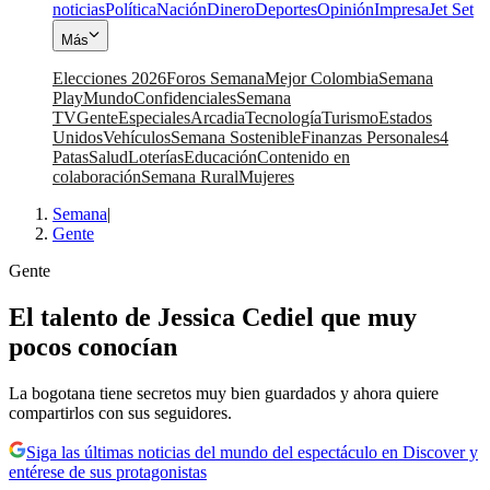
noticias
Política
Nación
Dinero
Deportes
Opinión
Impresa
Jet Set
Más
Elecciones 2026
Foros Semana
Mejor Colombia
Semana
Play
Mundo
Confidenciales
Semana
TV
Gente
Especiales
Arcadia
Tecnología
Turismo
Estados
Unidos
Vehículos
Semana Sostenible
Finanzas Personales
4
Patas
Salud
Loterías
Educación
Contenido en
colaboración
Semana Rural
Mujeres
Semana
|
Gente
Gente
El talento de Jessica Cediel que muy
pocos conocían
La bogotana tiene secretos muy bien guardados y ahora quiere
compartirlos con sus seguidores.
Siga las últimas noticias del mundo del espectáculo en Discover y
entérese de sus protagonistas