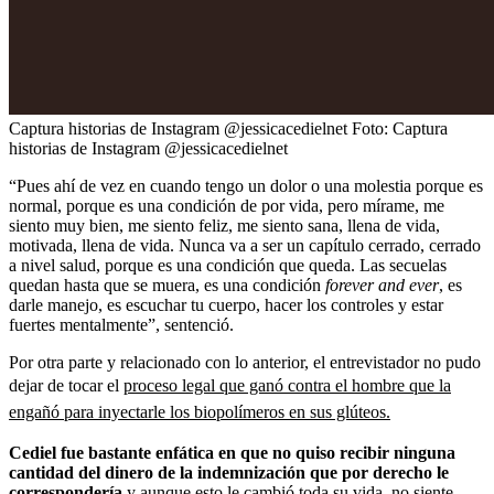
Captura historias de Instagram @jessicacedielnet
Foto:
Captura
historias de Instagram @jessicacedielnet
“Pues ahí de vez en cuando tengo un dolor o una molestia porque es
normal, porque es una condición de por vida, pero mírame, me
siento muy bien, me siento feliz, me siento sana, llena de vida,
motivada, llena de vida. Nunca va a ser un capítulo cerrado, cerrado
a nivel salud, porque es una condición que queda. Las secuelas
quedan hasta que se muera, es una condición
forever and ever
, es
darle manejo, es escuchar tu cuerpo, hacer los controles y estar
fuertes mentalmente”, sentenció.
Por otra parte y relacionado con lo anterior, el entrevistador no pudo
dejar de tocar el
proceso legal que ganó contra el hombre que la
engañó para inyectarle los biopolímeros en sus glúteos.
Cediel fue bastante enfática en que no quiso recibir ninguna
cantidad del dinero de la indemnización que por derecho le
correspondería
y aunque esto le cambió toda su vida, no siente