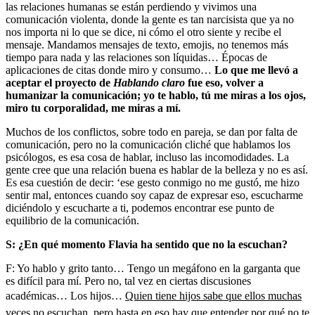
las relaciones humanas se están perdiendo y vivimos una
comunicación violenta, donde la gente es tan narcisista que ya no
nos importa ni lo que se dice, ni cómo el otro siente y recibe el
mensaje. Mandamos mensajes de texto, emojis, no tenemos más
tiempo para nada y las relaciones son líquidas… Épocas de
aplicaciones de citas donde miro y consumo…
Lo que me llevó a
aceptar el proyecto de
Hablando claro
fue eso, volver a
humanizar la comunicación; yo te hablo, tú me miras a los ojos,
miro tu corporalidad, me miras a mí.
Muchos de los conflictos, sobre todo en pareja, se dan por falta de
comunicación, pero no la comunicación cliché que hablamos los
psicólogos, es esa cosa de hablar, incluso las incomodidades. La
gente cree que una relación buena es hablar de la belleza y no es así.
Es esa cuestión de decir: ‘ese gesto conmigo no me gustó, me hizo
sentir mal, entonces cuando soy capaz de expresar eso, escucharme
diciéndolo y escucharte a ti, podemos encontrar ese punto de
equilibrio de la comunicación.
S: ¿En qué momento Flavia ha sentido que no la escuchan?
F: Yo hablo y grito tanto… Tengo un megáfono en la garganta que
es difícil para mí. Pero no, tal vez en ciertas discusiones
académicas… Los hijos…
Quien tiene hijos sabe que ellos muchas
veces no escuchan, pero hasta en eso hay que entender por qué no te