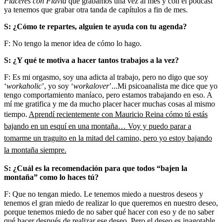
Placeres con Flavia
que grabamos una vez al mes y con el podcast
ya tenemos que grabar otra tanda de capítulos a fin de mes.
S: ¿Cómo te repartes, alguien te ayuda con tu agenda?
F: No tengo la menor idea de cómo lo hago.
S: ¿Y qué te motiva a hacer tantos trabajos a la vez?
F: Es mi orgasmo, soy una adicta al trabajo, pero no digo que soy
‘
workaholic
’, yo soy ‘
workalover
’...Mi psicoanalista me dice que yo
tengo comportamiento maníaco, pero estamos trabajando en eso. A
mí me gratifica y me da mucho placer hacer muchas cosas al mismo
tiempo.
Aprendí recientemente con Mauricio Reina cómo tú estás
bajando en un esquí en una montaña… Voy y puedo parar a
tomarme un traguito en la mitad del camino, pero yo estoy bajando
la montaña siempre.
S: ¿Cuál es la recomendación para que todos “bajen la
montaña” como lo haces tú?
F: Que no tengan miedo. Le tenemos miedo a nuestros deseos y
tenemos el gran miedo de realizar lo que queremos en nuestro deseo,
porque tenemos miedo de no saber qué hacer con eso y de no saber
qué hacer después de realizar ese deseo. Pero el deseo es inagotable,