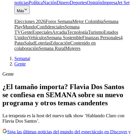
noticias
Política
Nación
Dinero
Deportes
Opinión
Impresa
Jet Set
Más
Elecciones 2026
Foros Semana
Mejor Colombia
Semana
Play
Mundo
Confidenciales
Semana
TV
Gente
Especiales
Arcadia
Tecnología
Turismo
Estados
Unidos
Vehículos
Semana Sostenible
Finanzas Personales
4
Patas
Salud
Loterías
Educación
Contenido en
colaboración
Semana Rural
Mujeres
Semana
|
Gente
Gente
¿El tamaño importa? Flavia Dos Santos
se confiesa en SEMANA sobre su nuevo
programa y otros temas candentes
La terapeuta es la host del nuevo talk show ‘Hablando Claro con
Flavia Dos Santos’.
Siga las últimas noticias del mundo del espectáculo en Discover y