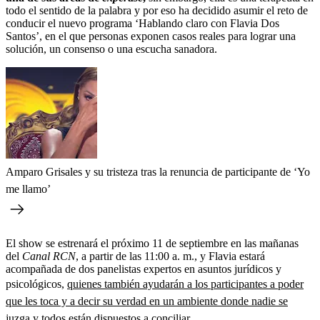
todo el sentido de la palabra y por eso ha decidido asumir el reto de
conducir el nuevo programa ‘Hablando claro con Flavia Dos
Santos’, en el que personas exponen casos reales para lograr una
solución, un consenso o una escucha sanadora.
Amparo Grisales y su tristeza tras la renuncia de participante de ‘Yo
me llamo’
El show se estrenará el próximo 11 de septiembre en las mañanas
del
Canal RCN
, a partir de las 11:00 a. m., y Flavia estará
acompañada de dos panelistas expertos en asuntos jurídicos y
psicológicos,
quienes también ayudarán a los participantes a poder
que les toca y a decir su verdad en un ambiente donde nadie se
juzga y todos están dispuestos a conciliar.