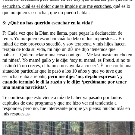
escuchan, cuál es el dolor que te impide que me escuches,
qué es lo
que no quieres escuchar, que no puedo hablar.
S: ¿Qué no has querido escuchar en la vida?
F: Cada vez que la Dian me llama, para pegar la declaración de
renta. Yo no quiero escuchar cuánto debo ni los impuestos… En
mitad de este proyecto sucedió, y soy terapeuta y mis hijos hacen
terapia de toda su vida, mi hijo un día me dijo ‘tenemos que
hablar… Quiero aclarar una cosa contigo… Me lastimaste mucho en
mi niñez’. Yo mamé gallo y le dije: ‘soy tu mamá, es Freud, si no te
lastimó tú no creces, el trauma nos ayuda a crecer’. Él me contó una
situación particular que le pasó a los 10 años y que yo tuve que
escuchar e iba a rebatir,
pero me dije: ‘no, déjalo expresar’, y
cuando terminó le di la razón y le dije: ‘perdóname por tener
una mamá narcisista’.
Te confieso que esto viene a raíz de haber ya pasado por tantos
capítulos de este programa y que me hizo ver mi tendencia a
responder, pero no, fue interesante porque ya pienso mucho más en
mis respuestas.