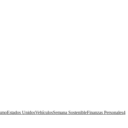
ismo
Estados Unidos
Vehículos
Semana Sostenible
Finanzas Personales
4