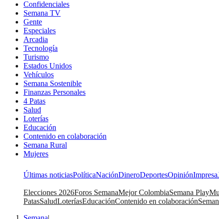
Confidenciales
Semana TV
Gente
Especiales
Arcadia
Tecnología
Turismo
Estados Unidos
Vehículos
Semana Sostenible
Finanzas Personales
4 Patas
Salud
Loterías
Educación
Contenido en colaboración
Semana Rural
Mujeres
Últimas noticias
Política
Nación
Dinero
Deportes
Opinión
Impresa
Elecciones 2026
Foros Semana
Mejor Colombia
Semana Play
Mu
Patas
Salud
Loterías
Educación
Contenido en colaboración
Seman
Semana
|