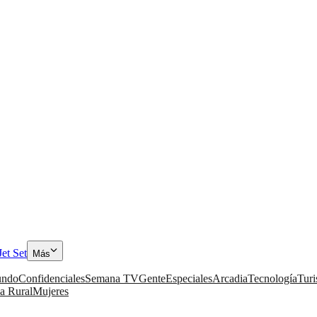
Jet Set
Más
ndo
Confidenciales
Semana TV
Gente
Especiales
Arcadia
Tecnología
Tur
a Rural
Mujeres