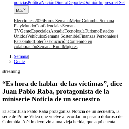
noticias
Política
Nación
Dinero
Deportes
Opinión
Impresa
Jet Set
Más
Elecciones 2026
Foros Semana
Mejor Colombia
Semana
Play
Mundo
Confidenciales
Semana
TV
Gente
Especiales
Arcadia
Tecnología
Turismo
Estados
Unidos
Vehículos
Semana Sostenible
Finanzas Personales
4
Patas
Salud
Loterías
Educación
Contenido en
colaboración
Semana Rural
Mujeres
Semana
|
Gente
streaming
“Es hora de hablar de las víctimas”, dice
Juan Pablo Raba, protagonista de la
miniserie Noticia de un secuestro
El actor Juan Pablo Raba protagoniza Noticia de un secuestro, la
serie de Prime Video que vuelve a recordar un pasado doloroso de
Colombia. A él lo devolvió a una vieja herida, que aquí cuenta.