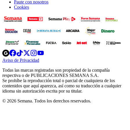
Paute con nosotros
Cookies
Opens
Opens
Opens
Opens
Opens
in
in
in
in
in
Aviso de Privacidad
Opens
new
new
new
new
new
in
window
window
window
window
window
Todas las marcas registradas son propiedad de la compañía
new
respectiva o de PUBLICACIONES SEMANA S.A.
window
Se prohíbe la reproducción total o parcial de cualquiera de los
contenidos que aquí aparezca, así como su traducción a cualquier
idioma sin autorización escrita por su titular.
© 2026 Semana. Todos los derechos reservados.