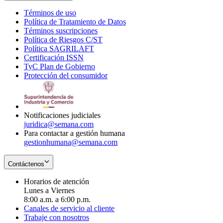
Términos de uso
Opens
Política de Tratamiento de Datos
in
Opens
Términos suscripciones
new
Opens
in
Política de Riesgos C/ST
window
in
Opens
new
Política SAGRILAFT
Opens
new
in
window
Certificación ISSN
Opens
in
window
new
TyC Plan de Gobierno
in
new
Opens
window
Protección del consumidor
new
window
in
Opens
window
new
in
window
new
window
Notificaciones judiciales
juridica@semana.com
Para contactar a gestión humana
gestionhumana@semana.com
Contáctenos
Horarios de atención
Lunes a Viernes
8:00 a.m. a 6:00 p.m.
Canales de servicio al cliente
Trabaje con nosotros