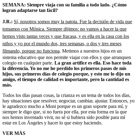
SEMANA: Siempre viaja con su familia a todo lado. ¿Cómo
logran adaptarse tan fácil?
J.R.:
Sí, nosotros somos muy la patota. Fue la decisión de vida que
tomamos con Mónica. Siempre dijimos: no vamos a hacer la que
hemos visto tantas veces y que fracasa, y es ella en la casa con los
niños y yo por el mundo dos, tres semanas, o dos y tres meses
filmando, porque no funciona
. Metimos a nuestros hijos en un
sistema educativo que nos permite viajar con ellos y que arranquen
colegio en cualquier parte.
La gran artífice es ella. Eso hace toda
la diferencia. Yo no me he perdido los primeros pasos de mis
hijos, sus primeros días de colegio porque, y esto me lo dijo un
amigo, el tiempo de calidad es importante, pero la cantidad es
más.
Todos los días pasan cosas, la crianza es un tema de todos los días,
hay situaciones que resolver, negociar, cambiar, ajustar. Entonces, yo
le agradezco mucho a Moni porque es un gran soporte para mí, y
siempre le digo que, si no fuera por ella, por esta forma en la que
nos hemos inventado vivir, no sé si hubiera sido posible para mí
estar en Los Ángeles y hacer lo que estoy haciendo.
VER MÁS