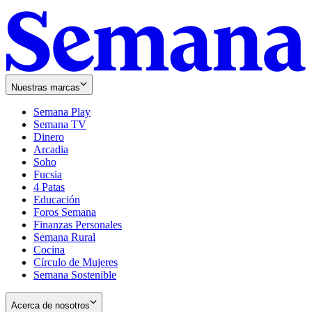
Nuestras marcas
Semana Play
Semana TV
Dinero
Arcadia
Soho
Opens
Fucsia
in
Opens
4 Patas
new
in
Educación
window
new
Foros Semana
window
Finanzas Personales
Semana Rural
Cocina
Círculo de Mujeres
Semana Sostenible
Acerca de nosotros