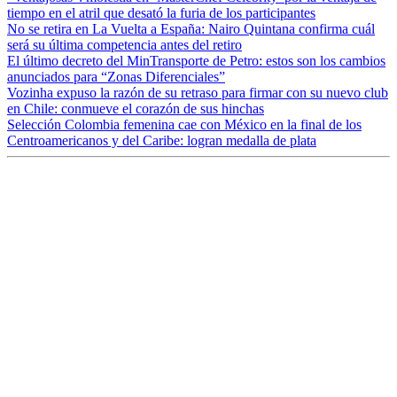
tiempo en el atril que desató la furia de los participantes
No se retira en La Vuelta a España: Nairo Quintana confirma cuál
será su última competencia antes del retiro
El último decreto del MinTransporte de Petro: estos son los cambios
anunciados para “Zonas Diferenciales”
Vozinha expuso la razón de su retraso para firmar con su nuevo club
en Chile: conmueve el corazón de sus hinchas
Selección Colombia femenina cae con México en la final de los
Centroamericanos y del Caribe: logran medalla de plata