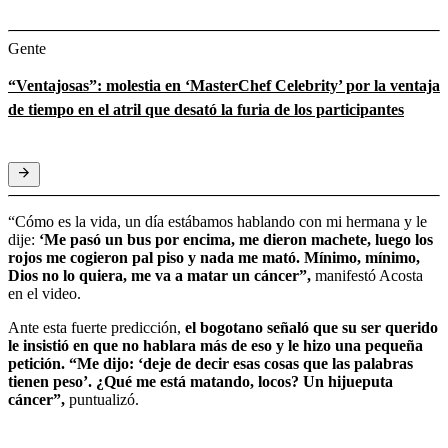
Gente
“Ventajosas”: molestia en ‘MasterChef Celebrity’ por la ventaja
de tiempo en el atril que desató la furia de los participantes
“Cómo es la vida, un día estábamos hablando con mi hermana y le
dije:
‘Me pasó un bus por encima, me dieron machete, luego los
rojos me cogieron pal piso y nada me mató.
Mínimo, mínimo,
Dios no lo quiera, me va a matar un cáncer”,
manifestó Acosta
en el video.
Ante esta fuerte predicción,
el bogotano señaló que su ser querido
le insistió en que no hablara más de eso y le hizo una pequeña
petición. “Me dijo: ‘deje de decir esas cosas que las palabras
tienen peso’. ¿Qué me está matando, locos? Un hijueputa
cáncer”,
puntualizó.