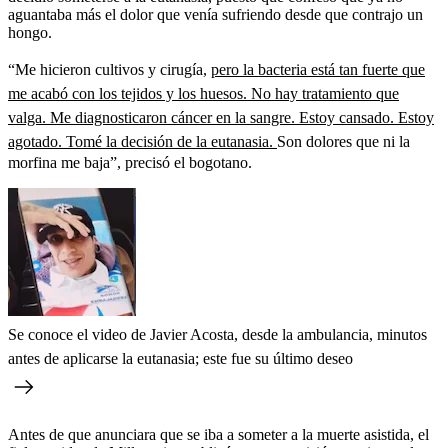
aguantaba más el dolor que venía sufriendo desde que contrajo un
hongo.
“Me hicieron cultivos y cirugía,
pero la bacteria está tan fuerte que
me acabó con los tejidos y los huesos. No hay tratamiento que
valga. Me diagnosticaron cáncer en la sangre. Estoy cansado. Estoy
agotado. Tomé la decisión de la eutanasia.
Son dolores que ni la
morfina me baja”, precisó el bogotano.
Se conoce el video de Javier Acosta, desde la ambulancia, minutos
antes de aplicarse la eutanasia; este fue su último deseo
Antes de que anunciara que se iba a someter a la muerte asistida, el