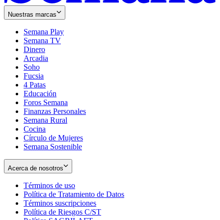
Nuestras marcas
Semana Play
Semana TV
Dinero
Arcadia
Soho
Opens
Fucsia
in
Opens
4 Patas
new
in
Educación
window
new
Foros Semana
window
Finanzas Personales
Semana Rural
Cocina
Círculo de Mujeres
Semana Sostenible
Acerca de nosotros
Términos de uso
Opens
Política de Tratamiento de Datos
in
Opens
Términos suscripciones
new
Opens
in
Política de Riesgos C/ST
window
in
Opens
new