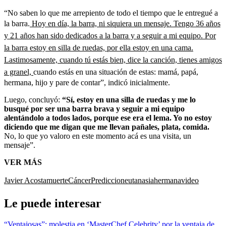
“No saben lo que me arrepiento de todo el tiempo que le entregué a
la barra.
Hoy en día, la barra, ni siquiera un mensaje. Tengo 36 años
y 21 años han sido dedicados a la barra y a seguir a mi equipo. Por
la barra estoy en silla de ruedas, por ella estoy en una cama.
Lastimosamente, cuando tú estás bien, dice la canción, tienes amigos
a granel,
cuando estás en una situación de estas: mamá, papá,
hermana, hijo y pare de contar”, indicó inicialmente.
Luego, concluyó:
“Sí, estoy en una silla de ruedas y me lo
busqué por ser una barra brava y seguir a mi equipo
alentándolo a todos lados, porque ese era el lema. Yo no estoy
diciendo que me digan que me llevan pañales, plata, comida.
No, lo que yo valoro en este momento acá es una visita, un
mensaje”.
VER MÁS
Javier Acosta
muerte
Cáncer
Prediccion
eutanasia
hermana
video
Le puede interesar
“Ventajosas”: molestia en ‘MasterChef Celebrity’ por la ventaja de