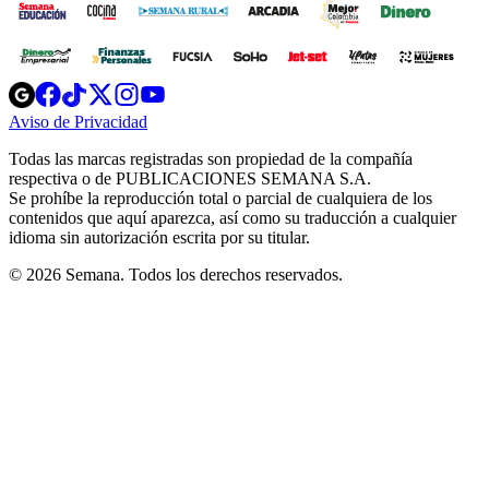
Opens
Opens
Opens
Opens
Opens
in
in
in
in
in
Aviso de Privacidad
Opens
new
new
new
new
new
in
window
window
window
window
window
Todas las marcas registradas son propiedad de la compañía
new
respectiva o de PUBLICACIONES SEMANA S.A.
window
Se prohíbe la reproducción total o parcial de cualquiera de los
contenidos que aquí aparezca, así como su traducción a cualquier
idioma sin autorización escrita por su titular.
© 2026 Semana. Todos los derechos reservados.