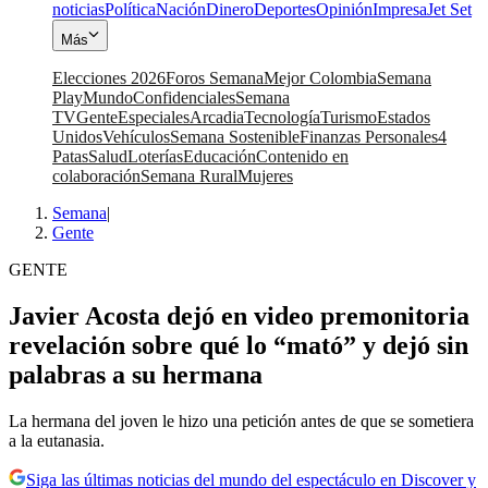
noticias
Política
Nación
Dinero
Deportes
Opinión
Impresa
Jet Set
Más
Elecciones 2026
Foros Semana
Mejor Colombia
Semana
Play
Mundo
Confidenciales
Semana
TV
Gente
Especiales
Arcadia
Tecnología
Turismo
Estados
Unidos
Vehículos
Semana Sostenible
Finanzas Personales
4
Patas
Salud
Loterías
Educación
Contenido en
colaboración
Semana Rural
Mujeres
Semana
|
Gente
GENTE
Javier Acosta dejó en video premonitoria
revelación sobre qué lo “mató” y dejó sin
palabras a su hermana
La hermana del joven le hizo una petición antes de que se sometiera
a la eutanasia.
Siga las últimas noticias del mundo del espectáculo en Discover y