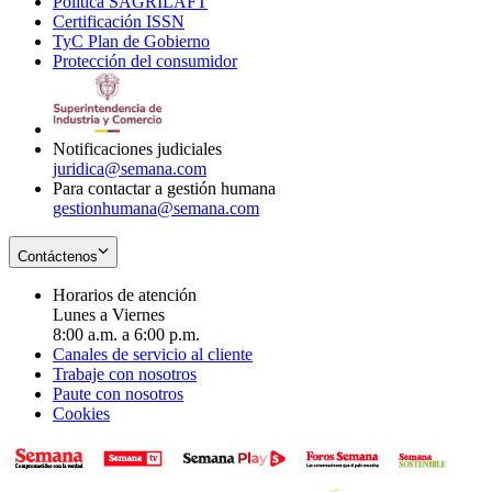
Política SAGRILAFT
Opens
new
in
window
Certificación ISSN
Opens
in
window
new
TyC Plan de Gobierno
in
new
Opens
window
Protección del consumidor
new
window
in
Opens
window
new
in
window
new
window
Notificaciones judiciales
juridica@semana.com
Para contactar a gestión humana
gestionhumana@semana.com
Contáctenos
Horarios de atención
Lunes a Viernes
8:00 a.m. a 6:00 p.m.
Canales de servicio al cliente
Trabaje con nosotros
Paute con nosotros
Cookies