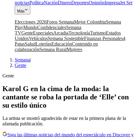
noticias
Política
Nación
Dinero
Deportes
Opinión
Impresa
Jet Set
Más
Elecciones 2026
Foros Semana
Mejor Colombia
Semana
Play
Mundo
Confidenciales
Semana
TV
Gente
Especiales
Arcadia
Tecnología
Turismo
Estados
Unidos
Vehículos
Semana Sostenible
Finanzas Personales
4
Patas
Salud
Loterías
Educación
Contenido en
colaboración
Semana Rural
Mujeres
Semana
|
Gente
Gente
Karol G en la cima de la moda: la
cantante se roba la portada de ‘Elle’ con
su estilo único
La artista se mostró agradecida de estar en la primera plana de la
afamada publicación.
Siga las últimas noticias del mundo del espectáculo en Discover y