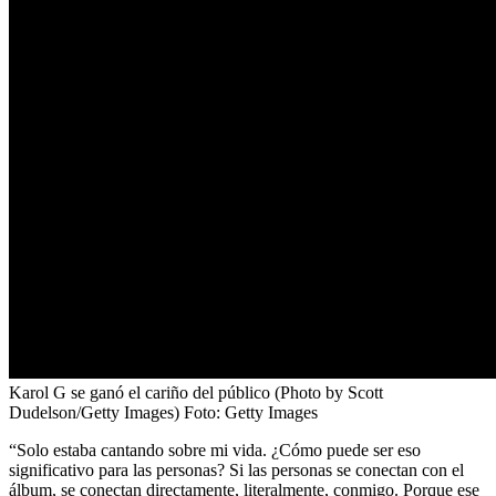
Karol G se ganó el cariño del público (Photo by Scott
Dudelson/Getty Images)
Foto:
Getty Images
“Solo estaba cantando sobre mi vida. ¿Cómo puede ser eso
significativo para las personas? Si las personas se conectan con el
álbum, se conectan directamente, literalmente, conmigo. Porque ese