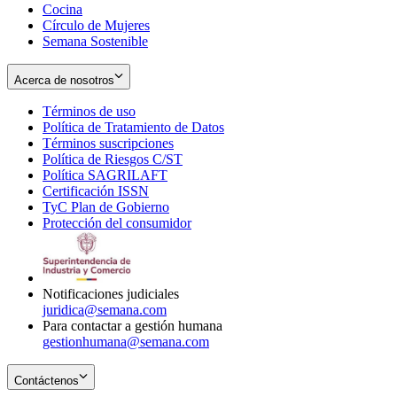
Cocina
Círculo de Mujeres
Semana Sostenible
Acerca de nosotros
Términos de uso
Opens
Política de Tratamiento de Datos
in
Opens
Términos suscripciones
new
Opens
in
Política de Riesgos C/ST
window
in
Opens
new
Política SAGRILAFT
Opens
new
in
window
Certificación ISSN
Opens
in
window
new
TyC Plan de Gobierno
in
new
Opens
window
Protección del consumidor
new
window
in
Opens
window
new
in
window
new
window
Notificaciones judiciales
juridica@semana.com
Para contactar a gestión humana
gestionhumana@semana.com
Contáctenos