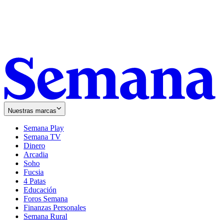
Nuestras marcas
Semana Play
Semana TV
Dinero
Arcadia
Soho
Opens
Fucsia
in
Opens
4 Patas
new
in
Educación
window
new
Foros Semana
window
Finanzas Personales
Semana Rural