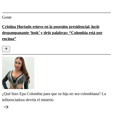
Gente
Cristina Hurtado estuvo en la posesión presidencial, lució
despampanante ‘look’ y dejó palabras: “Colombia está por
encima”
¿Qué hizo Epa Colombia para que su hija no sea colombiana? La
influenciadora devela el misterio