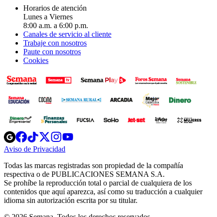
Horarios de atención
Lunes a Viernes
8:00 a.m. a 6:00 p.m.
Canales de servicio al cliente
Trabaje con nosotros
Paute con nosotros
Cookies
Opens
Opens
Opens
Opens
Opens
in
in
in
in
in
Aviso de Privacidad
Opens
new
new
new
new
new
in
window
window
window
window
window
Todas las marcas registradas son propiedad de la compañía
new
respectiva o de PUBLICACIONES SEMANA S.A.
window
Se prohíbe la reproducción total o parcial de cualquiera de los
contenidos que aquí aparezca, así como su traducción a cualquier
idioma sin autorización escrita por su titular.
© 2026 Semana. Todos los derechos reservados.