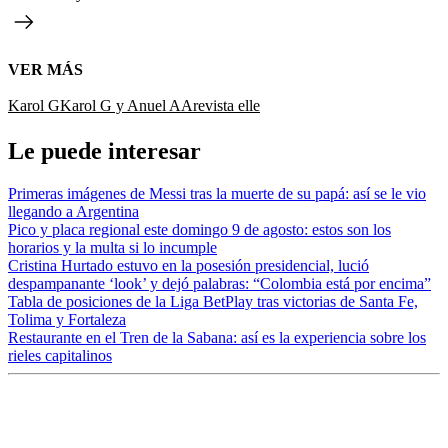
VER MÁS
Karol G
Karol G y Anuel AA
revista elle
Le puede interesar
Primeras imágenes de Messi tras la muerte de su papá: así se le vio
llegando a Argentina
Pico y placa regional este domingo 9 de agosto: estos son los
horarios y la multa si lo incumple
Cristina Hurtado estuvo en la posesión presidencial, lució
despampanante ‘look’ y dejó palabras: “Colombia está por encima”
Tabla de posiciones de la Liga BetPlay tras victorias de Santa Fe,
Tolima y Fortaleza
Restaurante en el Tren de la Sabana: así es la experiencia sobre los
rieles capitalinos