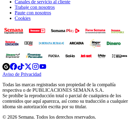
Canales de servicio al cliente
Trabaje con nosotros
Paute con nosotros
Cookies
Opens
Opens
Opens
Opens
Opens
in
in
in
in
in
Aviso de Privacidad
Opens
new
new
new
new
new
in
window
window
window
window
window
Todas las marcas registradas son propiedad de la compañía
new
respectiva o de PUBLICACIONES SEMANA S.A.
window
Se prohíbe la reproducción total o parcial de cualquiera de los
contenidos que aquí aparezca, así como su traducción a cualquier
idioma sin autorización escrita por su titular.
© 2026 Semana. Todos los derechos reservados.