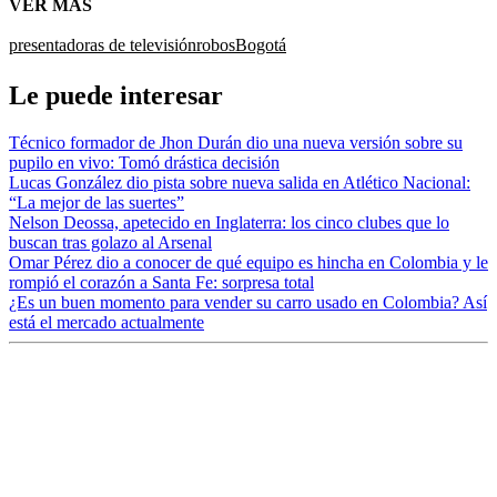
VER MÁS
presentadoras de televisión
robos
Bogotá
Le puede interesar
Técnico formador de Jhon Durán dio una nueva versión sobre su
pupilo en vivo: Tomó drástica decisión
Lucas González dio pista sobre nueva salida en Atlético Nacional:
“La mejor de las suertes”
Nelson Deossa, apetecido en Inglaterra: los cinco clubes que lo
buscan tras golazo al Arsenal
Omar Pérez dio a conocer de qué equipo es hincha en Colombia y le
rompió el corazón a Santa Fe: sorpresa total
¿Es un buen momento para vender su carro usado en Colombia? Así
está el mercado actualmente