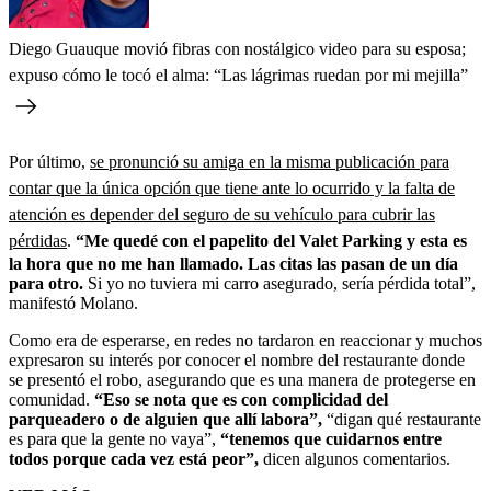
Diego Guauque movió fibras con nostálgico video para su esposa;
expuso cómo le tocó el alma: “Las lágrimas ruedan por mi mejilla”
Por último,
se pronunció su amiga en la misma publicación para
contar que la única opción que tiene ante lo ocurrido y la falta de
atención es depender del seguro de su vehículo para cubrir las
pérdidas
.
“Me quedé con el papelito del Valet Parking y esta es
la hora que no me han llamado. Las citas las pasan de un día
para otro.
Si yo no tuviera mi carro asegurado, sería pérdida total”,
manifestó Molano.
Como era de esperarse, en redes no tardaron en reaccionar y muchos
expresaron su interés por conocer el nombre del restaurante donde
se presentó el robo, asegurando que es una manera de protegerse en
comunidad.
“Eso se nota que es con complicidad del
parqueadero o de alguien que allí labora”,
“digan qué restaurante
es para que la gente no vaya”,
“tenemos que cuidarnos entre
todos porque cada vez está peor”,
dicen algunos comentarios.