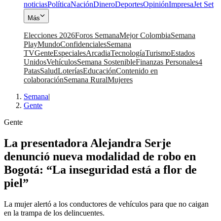
noticias
Política
Nación
Dinero
Deportes
Opinión
Impresa
Jet Set
Más
Elecciones 2026
Foros Semana
Mejor Colombia
Semana
Play
Mundo
Confidenciales
Semana
TV
Gente
Especiales
Arcadia
Tecnología
Turismo
Estados
Unidos
Vehículos
Semana Sostenible
Finanzas Personales
4
Patas
Salud
Loterías
Educación
Contenido en
colaboración
Semana Rural
Mujeres
Semana
|
Gente
Gente
La presentadora Alejandra Serje
denunció nueva modalidad de robo en
Bogotá: “La inseguridad está a flor de
piel”
La mujer alertó a los conductores de vehículos para que no caigan
en la trampa de los delincuentes.