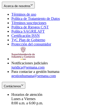
Acerca de nosotros
Términos de uso
Opens
Política de Tratamiento de Datos
in
Opens
Términos suscripciones
new
Opens
in
Política de Riesgos C/ST
window
in
Opens
new
Política SAGRILAFT
Opens
new
in
window
Certificación ISSN
Opens
in
window
new
TyC Plan de Gobierno
in
new
Opens
window
Protección del consumidor
new
window
in
Opens
window
new
in
window
new
window
Notificaciones judiciales
juridica@semana.com
Para contactar a gestión humana
gestionhumana@semana.com
Contáctenos
Horarios de atención
Lunes a Viernes
8:00 a.m. a 6:00 p.m.