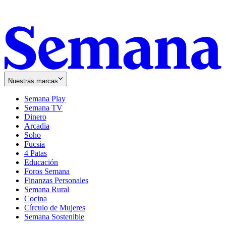
Nuestras marcas
Semana Play
Semana TV
Dinero
Arcadia
Soho
Opens
Fucsia
in
Opens
4 Patas
new
in
Educación
window
new
Foros Semana
window
Finanzas Personales
Semana Rural
Cocina
Círculo de Mujeres
Semana Sostenible