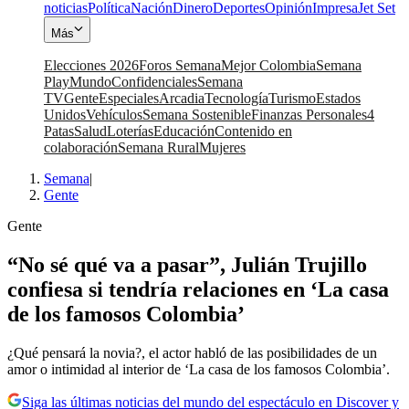
noticias
Política
Nación
Dinero
Deportes
Opinión
Impresa
Jet Set
Más
Elecciones 2026
Foros Semana
Mejor Colombia
Semana
Play
Mundo
Confidenciales
Semana
TV
Gente
Especiales
Arcadia
Tecnología
Turismo
Estados
Unidos
Vehículos
Semana Sostenible
Finanzas Personales
4
Patas
Salud
Loterías
Educación
Contenido en
colaboración
Semana Rural
Mujeres
Semana
|
Gente
Gente
“No sé qué va a pasar”, Julián Trujillo
confiesa si tendría relaciones en ‘La casa
de los famosos Colombia’
¿Qué pensará la novia?, el actor habló de las posibilidades de un
amor o intimidad al interior de ‘La casa de los famosos Colombia’.
Siga las últimas noticias del mundo del espectáculo en Discover y