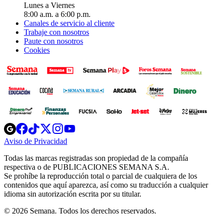
Lunes a Viernes
8:00 a.m. a 6:00 p.m.
Canales de servicio al cliente
Trabaje con nosotros
Paute con nosotros
Cookies
Opens
Opens
Opens
Opens
Opens
in
in
in
in
in
Aviso de Privacidad
Opens
new
new
new
new
new
in
window
window
window
window
window
Todas las marcas registradas son propiedad de la compañía
new
respectiva o de PUBLICACIONES SEMANA S.A.
window
Se prohíbe la reproducción total o parcial de cualquiera de los
contenidos que aquí aparezca, así como su traducción a cualquier
idioma sin autorización escrita por su titular.
© 2026 Semana. Todos los derechos reservados.