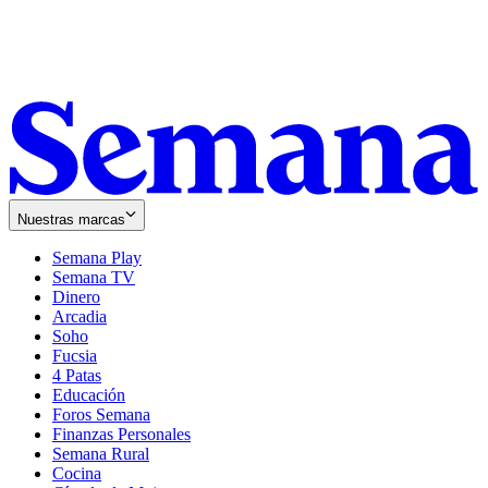
Nuestras marcas
Semana Play
Semana TV
Dinero
Arcadia
Soho
Opens
Fucsia
in
Opens
4 Patas
new
in
Educación
window
new
Foros Semana
window
Finanzas Personales
Semana Rural
Cocina