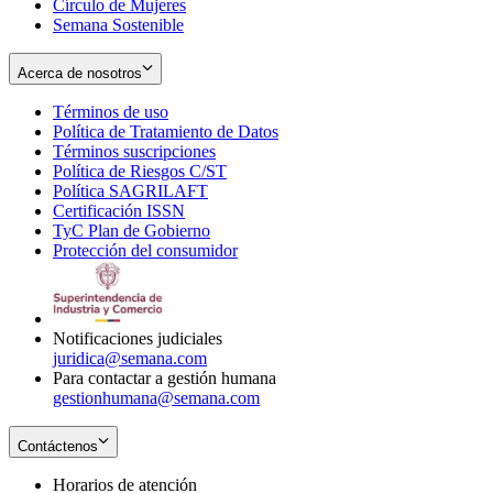
Círculo de Mujeres
Semana Sostenible
Acerca de nosotros
Términos de uso
Opens
Política de Tratamiento de Datos
in
Opens
Términos suscripciones
new
Opens
in
Política de Riesgos C/ST
window
in
Opens
new
Política SAGRILAFT
Opens
new
in
window
Certificación ISSN
Opens
in
window
new
TyC Plan de Gobierno
in
new
Opens
window
Protección del consumidor
new
window
in
Opens
window
new
in
window
new
window
Notificaciones judiciales
juridica@semana.com
Para contactar a gestión humana
gestionhumana@semana.com
Contáctenos
Horarios de atención