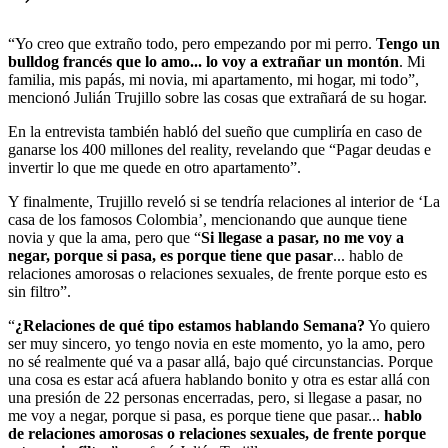
“Yo creo que extraño todo, pero empezando por mi perro.
Tengo un
bulldog francés que lo amo... lo voy a extrañar un montón
. Mi
familia, mis papás, mi novia, mi apartamento, mi hogar, mi todo”,
mencionó Julián Trujillo sobre las cosas que extrañará de su hogar.
En la entrevista también habló del sueño que cumpliría en caso de
ganarse los 400 millones del reality, revelando que “Pagar deudas e
invertir lo que me quede en otro apartamento”.
Y finalmente, Trujillo reveló si se tendría relaciones al interior de ‘La
casa de los famosos Colombia’, mencionando que aunque tiene
novia y que la ama, pero que “
Si llegase a pasar, no me voy a
negar, porque si pasa, es porque tiene que pasar
... hablo de
relaciones amorosas o relaciones sexuales, de frente porque esto es
sin filtro”.
“
¿Relaciones de qué tipo estamos hablando Semana?
Yo quiero
ser muy sincero, yo tengo novia en este momento, yo la amo, pero
no sé realmente qué va a pasar allá, bajo qué circunstancias. Porque
una cosa es estar acá afuera hablando bonito y otra es estar allá con
una presión de 22 personas encerradas, pero, si llegase a pasar, no
me voy a negar, porque si pasa, es porque tiene que pasar...
hablo
de relaciones amorosas o relaciones sexuales, de frente porque