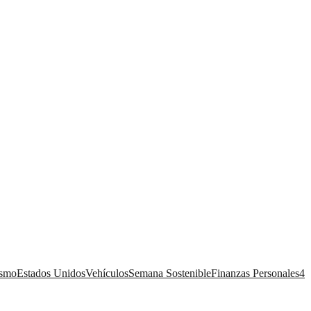
ismo
Estados Unidos
Vehículos
Semana Sostenible
Finanzas Personales
4