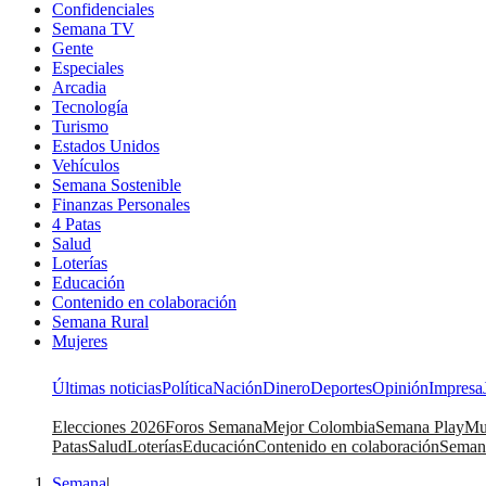
Confidenciales
Semana TV
Gente
Especiales
Arcadia
Tecnología
Turismo
Estados Unidos
Vehículos
Semana Sostenible
Finanzas Personales
4 Patas
Salud
Loterías
Educación
Contenido en colaboración
Semana Rural
Mujeres
Últimas noticias
Política
Nación
Dinero
Deportes
Opinión
Impresa
Elecciones 2026
Foros Semana
Mejor Colombia
Semana Play
Mu
Patas
Salud
Loterías
Educación
Contenido en colaboración
Seman
Semana
|