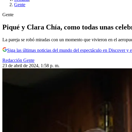
Gente
Gente
Piqué y Clara Chía, como todas unas celeb
La pareja se robó miradas con un momento que vivieron en el aeropuer
Siga las últimas noticias del mundo del espectáculo en Discover y e
Redacción Gente
23 de abril de 2024, 1:58 p. m.