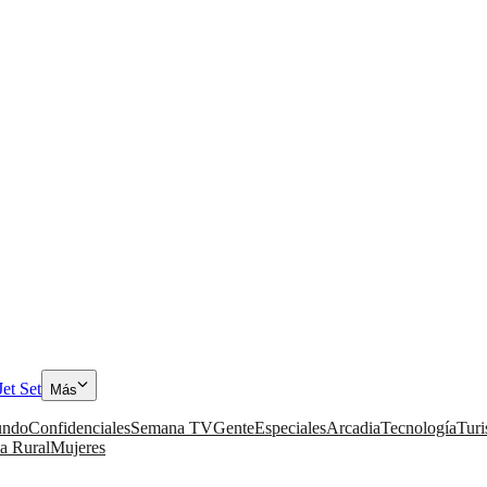
Jet Set
Más
ndo
Confidenciales
Semana TV
Gente
Especiales
Arcadia
Tecnología
Tur
a Rural
Mujeres