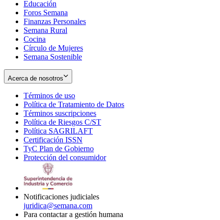
Educación
window
new
Foros Semana
window
Finanzas Personales
Semana Rural
Cocina
Círculo de Mujeres
Semana Sostenible
Acerca de nosotros
Términos de uso
Opens
Política de Tratamiento de Datos
in
Opens
Términos suscripciones
new
Opens
in
Política de Riesgos C/ST
window
in
Opens
new
Política SAGRILAFT
Opens
new
in
window
Certificación ISSN
Opens
in
window
new
TyC Plan de Gobierno
in
new
Opens
window
Protección del consumidor
new
window
in
Opens
window
new
in
window
new
window
Notificaciones judiciales
juridica@semana.com
Para contactar a gestión humana