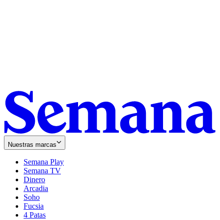
Nuestras marcas
Semana Play
Semana TV
Dinero
Arcadia
Soho
Opens
Fucsia
in
Opens
4 Patas
new
in