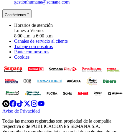
gestionhumana@semana.com
Contáctenos
Horarios de atención
Lunes a Viernes
8:00 a.m. a 6:00 p.m.
Canales de servicio al cliente
Trabaje con nosotros
Paute con nosotros
Cookies
Opens
Opens
Opens
Opens
Opens
in
in
in
in
in
Aviso de Privacidad
Opens
new
new
new
new
new
in
window
window
window
window
window
Todas las marcas registradas son propiedad de la compañía
new
respectiva o de PUBLICACIONES SEMANA S.A.
window
Se prohíbe la reproducción total o parcial de cualquiera de los