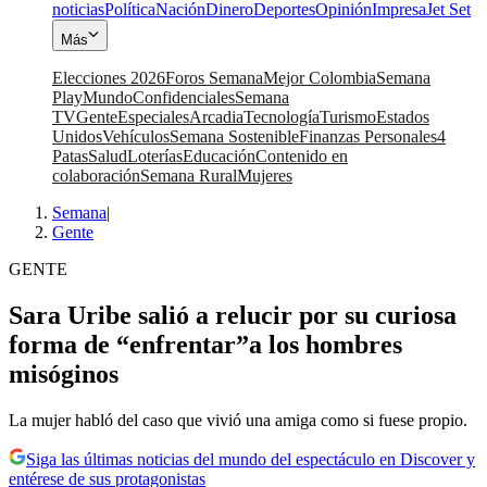
noticias
Política
Nación
Dinero
Deportes
Opinión
Impresa
Jet Set
Más
Elecciones 2026
Foros Semana
Mejor Colombia
Semana
Play
Mundo
Confidenciales
Semana
TV
Gente
Especiales
Arcadia
Tecnología
Turismo
Estados
Unidos
Vehículos
Semana Sostenible
Finanzas Personales
4
Patas
Salud
Loterías
Educación
Contenido en
colaboración
Semana Rural
Mujeres
Semana
|
Gente
GENTE
Sara Uribe salió a relucir por su curiosa
forma de “enfrentar”a los hombres
misóginos
La mujer habló del caso que vivió una amiga como si fuese propio.
Siga las últimas noticias del mundo del espectáculo en Discover y
entérese de sus protagonistas