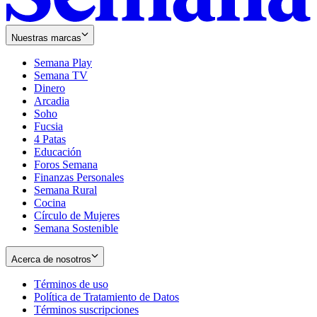
Nuestras marcas
Semana Play
Semana TV
Dinero
Arcadia
Soho
Opens
Fucsia
in
Opens
4 Patas
new
in
Educación
window
new
Foros Semana
window
Finanzas Personales
Semana Rural
Cocina
Círculo de Mujeres
Semana Sostenible
Acerca de nosotros
Términos de uso
Opens
Política de Tratamiento de Datos
in
Opens
Términos suscripciones
new
Opens
in