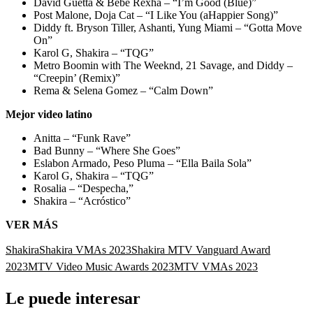
David Guetta & Bebe Rexha – “I’m Good (Blue)”
Post Malone, Doja Cat – “I Like You (aHappier Song)”
Diddy ft. Bryson Tiller, Ashanti, Yung Miami – “Gotta Move
On”
Karol G, Shakira – “TQG”
Metro Boomin with The Weeknd, 21 Savage, and Diddy –
“Creepin’ (Remix)”
Rema & Selena Gomez – “Calm Down”
Mejor video latino
Anitta – “Funk Rave”
Bad Bunny – “Where She Goes”
Eslabon Armado, Peso Pluma – “Ella Baila Sola”
Karol G, Shakira – “TQG”
Rosalia – “Despecha,”
Shakira – “Acróstico”
VER MÁS
Shakira
Shakira VMAs 2023
Shakira MTV Vanguard Award
2023
MTV Video Music Awards 2023
MTV VMAs 2023
Le puede interesar