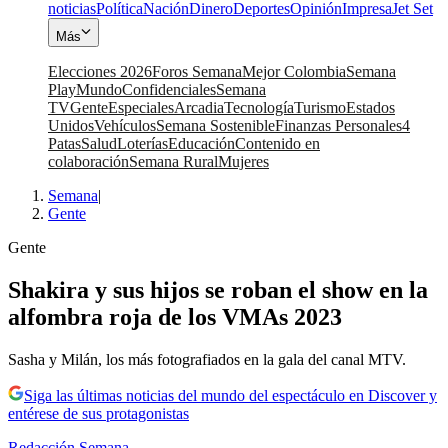
noticias
Política
Nación
Dinero
Deportes
Opinión
Impresa
Jet Set
Más
Elecciones 2026
Foros Semana
Mejor Colombia
Semana
Play
Mundo
Confidenciales
Semana
TV
Gente
Especiales
Arcadia
Tecnología
Turismo
Estados
Unidos
Vehículos
Semana Sostenible
Finanzas Personales
4
Patas
Salud
Loterías
Educación
Contenido en
colaboración
Semana Rural
Mujeres
Semana
|
Gente
Gente
Shakira y sus hijos se roban el show en la
alfombra roja de los VMAs 2023
Sasha y Milán, los más fotografiados en la gala del canal MTV.
Siga las últimas noticias del mundo del espectáculo en Discover y
entérese de sus protagonistas
Redacción Semana