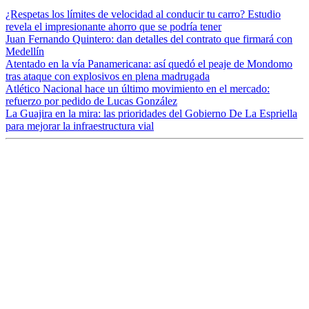
¿Respetas los límites de velocidad al conducir tu carro? Estudio
revela el impresionante ahorro que se podría tener
Juan Fernando Quintero: dan detalles del contrato que firmará con
Medellín
Atentado en la vía Panamericana: así quedó el peaje de Mondomo
tras ataque con explosivos en plena madrugada
Atlético Nacional hace un último movimiento en el mercado:
refuerzo por pedido de Lucas González
La Guajira en la mira: las prioridades del Gobierno De La Espriella
para mejorar la infraestructura vial