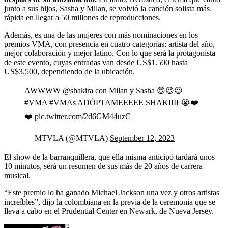
junto a sus hijos, Sasha y Milan, se volvió la canción solista más
rápida en llegar a 50 millones de reproducciones.
Además, es una de las mujeres con más nominaciones en los
premios VMA, con presencia en cuatro categorías: artista del año,
mejor colaboración y mejor latino. Con lo que será la protagonista
de este evento, cuyas entradas van desde US$1.500 hasta
US$3.500, dependiendo de la ubicación.
AWWWW
@shakira
con Milan y Sasha 😍😍😍
#VMA
#VMAs
ADÓPTAMEEEEE SHAKIIII 😭❤️
❤️
pic.twitter.com/2d6GM44uzC
— MTVLA (@MTVLA)
September 12, 2023
El show de la barranquillera, que ella misma anticipó tardará unos
10 minutos, será un resumen de sus más de 20 años de carrera
musical.
“Este premio lo ha ganado Michael Jackson una vez y otros artistas
increíbles”, dijo la colombiana en la previa de la ceremonia que se
lleva a cabo en el Prudential Center en Newark, de Nueva Jersey.