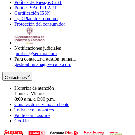
Política de Riesgos C/ST
window
in
Opens
new
Política SAGRILAFT
Opens
new
in
window
Certificación ISSN
Opens
in
window
new
TyC Plan de Gobierno
in
new
Opens
window
Protección del consumidor
new
window
in
Opens
window
new
in
window
new
window
Notificaciones judiciales
juridica@semana.com
Para contactar a gestión humana
gestionhumana@semana.com
Contáctenos
Horarios de atención
Lunes a Viernes
8:00 a.m. a 6:00 p.m.
Canales de servicio al cliente
Trabaje con nosotros
Paute con nosotros
Cookies