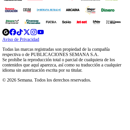
Opens
Opens
Opens
Opens
Opens
in
in
in
in
in
Aviso de Privacidad
Opens
new
new
new
new
new
in
window
window
window
window
window
Todas las marcas registradas son propiedad de la compañía
new
respectiva o de PUBLICACIONES SEMANA S.A.
window
Se prohíbe la reproducción total o parcial de cualquiera de los
contenidos que aquí aparezca, así como su traducción a cualquier
idioma sin autorización escrita por su titular.
© 2026 Semana. Todos los derechos reservados.