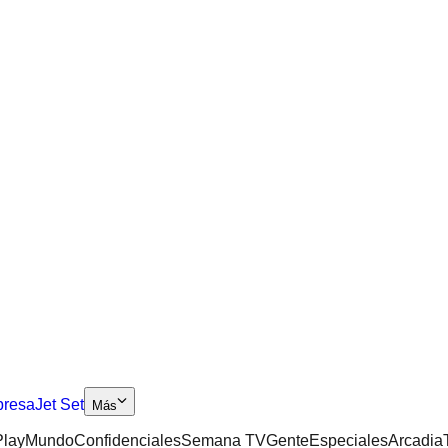
presa
Jet Set
Más
lay
Mundo
Confidenciales
Semana TV
Gente
Especiales
Arcadia