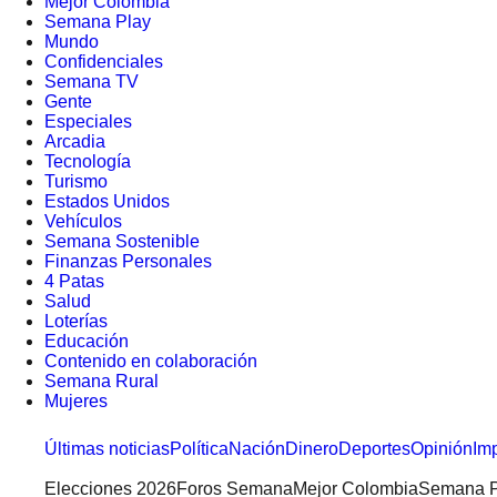
Mejor Colombia
Semana Play
Mundo
Confidenciales
Semana TV
Gente
Especiales
Arcadia
Tecnología
Turismo
Estados Unidos
Vehículos
Semana Sostenible
Finanzas Personales
4 Patas
Salud
Loterías
Educación
Contenido en colaboración
Semana Rural
Mujeres
Últimas noticias
Política
Nación
Dinero
Deportes
Opinión
Im
Elecciones 2026
Foros Semana
Mejor Colombia
Semana P