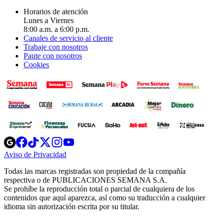
Horarios de atención
Lunes a Viernes
8:00 a.m. a 6:00 p.m.
Canales de servicio al cliente
Trabaje con nosotros
Paute con nosotros
Cookies
Opens
Opens
Opens
Opens
Opens
in
in
in
in
in
Aviso de Privacidad
Opens
new
new
new
new
new
in
window
window
window
window
window
Todas las marcas registradas son propiedad de la compañía
new
respectiva o de PUBLICACIONES SEMANA S.A.
window
Se prohíbe la reproducción total o parcial de cualquiera de los
contenidos que aquí aparezca, así como su traducción a cualquier
idioma sin autorización escrita por su titular.