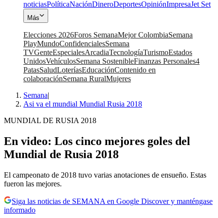
noticias
Política
Nación
Dinero
Deportes
Opinión
Impresa
Jet Set
Más
Elecciones 2026
Foros Semana
Mejor Colombia
Semana
Play
Mundo
Confidenciales
Semana
TV
Gente
Especiales
Arcadia
Tecnología
Turismo
Estados
Unidos
Vehículos
Semana Sostenible
Finanzas Personales
4
Patas
Salud
Loterías
Educación
Contenido en
colaboración
Semana Rural
Mujeres
Semana
|
Asi va el mundial Mundial Rusia 2018
MUNDIAL DE RUSIA 2018
En video: Los cinco mejores goles del
Mundial de Rusia 2018
El campeonato de 2018 tuvo varias anotaciones de ensueño. Estas
fueron las mejores.
Siga las noticias de SEMANA en Google Discover y manténgase
informado