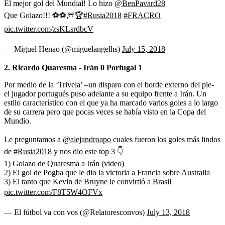
El mejor gol del Mundial! Lo hizo
@BenPavard28
Que Golazo!!! ⚽⚽🎆🏆
#Rusia2018
#FRACRO
pic.twitter.com/zsKLsrdbcV
— Miguel Henao (@miguelangelhs)
July 15, 2018
2. Ricardo Quaresma - Irán 0 Portugal 1
Por medio de la ‘Trivela’ –un disparo con el borde externo del pie-
el jugador portugués puso adelante a su equipo frente a Irán. Un
estilo característico con el que ya ha marcado varios goles a lo largo
de su carrera pero que pocas veces se había visto en la Copa del
Mundio.
Le preguntamos a
@alejandroapo
cuales fueron los goles más lindos
de
#Rusia2018
y nos dio este top 3 👇
1) Golazo de Quaresma a Irán (video)
2) El gol de Pogba que le dio la victoria a Francia sobre Australia
3) El tanto que Kevin de Bruyne le convirtió a Brasil
pic.twitter.com/F8T5W4OFVx
— El fútbol va con vos (@Relatoresconvos)
July 13, 2018