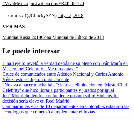
#VivaMexico
pic.twitter.com/FR4I5dP1Ud
— ᴄʜᴜᴄᴋʏ (@ChuckySZN)
July 12, 2018
VER MÁS
Mundial Rusia 2018
Copa Mundial de Fútbol de 2018
Le puede interesar
Lina Tejeiro reveló la verdad detrás de su pleito con Iván Marín en
MasterChef Celebrity: “Me dio papaya”
Cruce de comunicados entre Atlético Nacional y Carlos Antonio
Vélez: esto se dijeron públicamente
“Nos va a hacer mucha falta”: la triste eliminación en ‘MasterChef
Celebrity’ que hizo llorar a participantes y jurados por igual
José Mourinho tendría contundente postura sobre Vinícius Jr.:
decisión sería clave en Real Madrid
Cambiaron las vías de 10 departamentos en Colombia: estas son las
tecnologías que comenzó a implementar el Invías