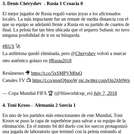
3. Denís Chéryshev - Rusia 1 Croacia 0
El mejor jugador de Rusia regaló varias joyas a los aficionados
locales. La más impactante fue un remate de media distancia con el
que su equipo se adelantó frente a Rusia en su partido de cuartos de
final. La pelota fue tan bien ubicada que el arquero Subasic no tuvo
ninguna posibilidad de ir en su búsqueda.
#RUS
🚀
La anfitriona quedó eliminada, pero
@Cheryshev
volvió a marcar
otro auténtico golazo en
#Rusia2018
Resúmenes 🎥
https://t.co/5xSMPVM0uQ
Canales TV 📺
https://t.co/gnsrQbiooW
pic.twitter.com/Op2jtJrtWn
— Copa Mundial FIFA 🏆 (@fifaworldcup_es)
July 7, 2018
4. Toni Kroos - Alemania 2 Suecia 1
En uno de los partidos más emocionantes de este Mundial, Toni
Kroos se puso la capa de superhéroe para salvar a su equipo de la
eliminación. En el minuto 94 del duelo con los suecos protagonizó
una jugada de laboratorio que terminó con la pelota entrando al