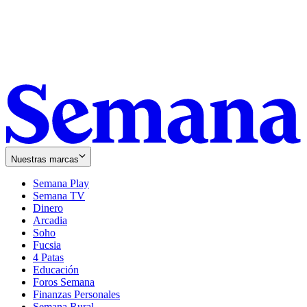
Nuestras marcas
Semana Play
Semana TV
Dinero
Arcadia
Soho
Opens
Fucsia
in
Opens
4 Patas
new
in
Educación
window
new
Foros Semana
window
Finanzas Personales
Semana Rural