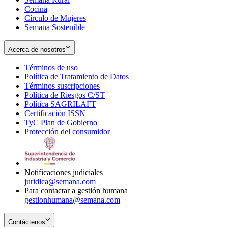
Cocina
Círculo de Mujeres
Semana Sostenible
Acerca de nosotros
Términos de uso
Opens
Política de Tratamiento de Datos
in
Opens
Términos suscripciones
new
Opens
in
Política de Riesgos C/ST
window
in
Opens
new
Política SAGRILAFT
Opens
new
in
window
Certificación ISSN
Opens
in
window
new
TyC Plan de Gobierno
in
new
Opens
window
Protección del consumidor
new
window
in
Opens
window
new
in
window
new
window
Notificaciones judiciales
juridica@semana.com
Para contactar a gestión humana
gestionhumana@semana.com
Contáctenos