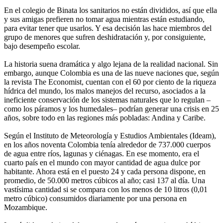
En el colegio de Binata los sanitarios no están divididos, así que ella
y sus amigas prefieren no tomar agua mientras están estudiando,
para evitar tener que usarlos. Y esa decisión las hace miembros del
grupo de menores que sufren deshidratación y, por consiguiente,
bajo desempeño escolar.
La historia suena dramática y algo lejana de la realidad nacional. Sin
embargo, aunque Colombia es una de las nueve naciones que, según
la revista The Economist, cuentan con el 60 por ciento de la riqueza
hídrica del mundo, los malos manejos del recurso, asociados a la
ineficiente conservación de los sistemas naturales que lo regulan –
como los páramos y los humedales– podrían generar una crisis en 25
años, sobre todo en las regiones más pobladas: Andina y Caribe.
Según el Instituto de Meteorología y Estudios Ambientales (Ideam),
en los años noventa Colombia tenía alrededor de 737.000 cuerpos
de agua entre ríos, lagunas y ciénagas. En ese momento, era el
cuarto país en el mundo con mayor cantidad de agua dulce por
habitante. Ahora está en el puesto 24 y cada persona dispone, en
promedio, de 50.000 metros cúbicos al año; casi 137 al día. Una
vastísima cantidad si se compara con los menos de 10 litros (0,01
metro cúbico) consumidos diariamente por una persona en
Mozambique.