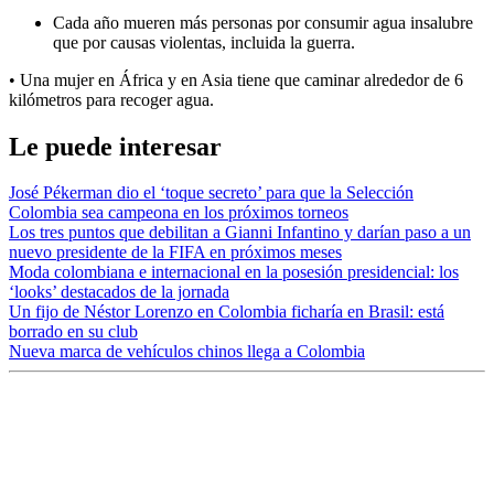
Cada año mueren más personas por consumir agua insalubre
que por causas violentas, incluida la guerra.
• Una mujer en África y en Asia tiene que caminar alrededor de 6
kilómetros para recoger agua.
Le puede interesar
José Pékerman dio el ‘toque secreto’ para que la Selección
Colombia sea campeona en los próximos torneos
Los tres puntos que debilitan a Gianni Infantino y darían paso a un
nuevo presidente de la FIFA en próximos meses
Moda colombiana e internacional en la posesión presidencial: los
‘looks’ destacados de la jornada
Un fijo de Néstor Lorenzo en Colombia ficharía en Brasil: está
borrado en su club
Nueva marca de vehículos chinos llega a Colombia