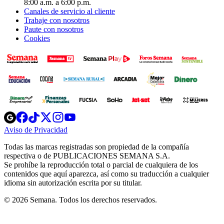
8:00 a.m. a 6:00 p.m.
Canales de servicio al cliente
Trabaje con nosotros
Paute con nosotros
Cookies
Opens
Opens
Opens
Opens
Opens
in
in
in
in
in
Aviso de Privacidad
Opens
new
new
new
new
new
in
window
window
window
window
window
Todas las marcas registradas son propiedad de la compañía
new
respectiva o de PUBLICACIONES SEMANA S.A.
window
Se prohíbe la reproducción total o parcial de cualquiera de los
contenidos que aquí aparezca, así como su traducción a cualquier
idioma sin autorización escrita por su titular.
© 2026 Semana. Todos los derechos reservados.