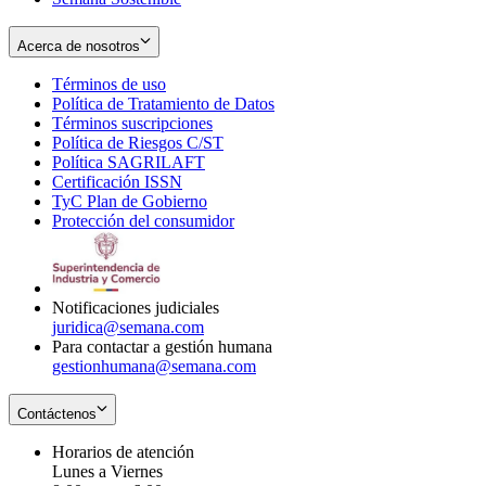
Acerca de nosotros
Términos de uso
Opens
Política de Tratamiento de Datos
in
Opens
Términos suscripciones
new
Opens
in
Política de Riesgos C/ST
window
in
Opens
new
Política SAGRILAFT
Opens
new
in
window
Certificación ISSN
Opens
in
window
new
TyC Plan de Gobierno
in
new
Opens
window
Protección del consumidor
new
window
in
Opens
window
new
in
window
new
window
Notificaciones judiciales
juridica@semana.com
Para contactar a gestión humana
gestionhumana@semana.com
Contáctenos
Horarios de atención
Lunes a Viernes