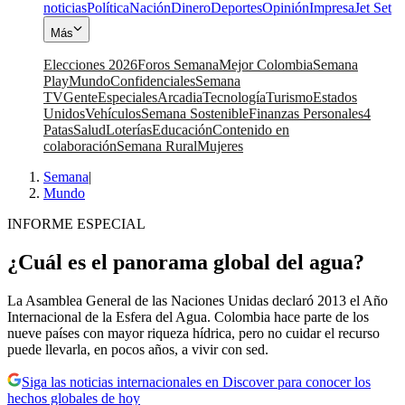
noticias
Política
Nación
Dinero
Deportes
Opinión
Impresa
Jet Set
Más
Elecciones 2026
Foros Semana
Mejor Colombia
Semana
Play
Mundo
Confidenciales
Semana
TV
Gente
Especiales
Arcadia
Tecnología
Turismo
Estados
Unidos
Vehículos
Semana Sostenible
Finanzas Personales
4
Patas
Salud
Loterías
Educación
Contenido en
colaboración
Semana Rural
Mujeres
Semana
|
Mundo
INFORME ESPECIAL
¿Cuál es el panorama global del agua?
La Asamblea General de las Naciones Unidas declaró 2013 el Año
Internacional de la Esfera del Agua. Colombia hace parte de los
nueve países con mayor riqueza hídrica, pero no cuidar el recurso
puede llevarla, en pocos años, a vivir con sed.
Siga las noticias internacionales en Discover para conocer los
hechos globales de hoy