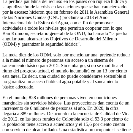
La pérdida paulatina del recurso en los países con riqueza hídrica y
la agudización de la crisis en las naciones que se han caracterizado
por la escasez hicieron que en febrero de 2011 la Asamblea General
de las Naciones Unidas (ONU) proclamara 2013 el Año
Internacional de la Esfera del Agua, con el fin de promover
actividades a todos los niveles que permitan cooperar con lo que
Ban Ki-moon, secretario general de la ONU, ha llamado “la piedra
angular para alcanzar los Objetivos de Desarrollo del Milenio
(ODM) y garantizar la seguridad hídrica”.
La meta diez de los ODM, solo por mencionar una, pretende reducir
a la mitad el número de personas sin acceso a un sistema de
saneamiento básico para 2015. Sin embargo, si no se modifica el
ritmo del progreso actual, el mundo incumplirá en un 13 por ciento
esta tarea. Es decir, una ciudad no puede considerarse sostenible si
no garantiza un acceso fiable al agua potable y al saneamiento
básico adecuado.
En el mundo, 828 millones de personas viven en condiciones
marginales sin servicios básicos. Las proyecciones dan cuenta de un
incremento de 6 millones de personas al año. En 2020, la cifra
llegaría a 889 millones. De acuerdo a la encuesta de Calidad de Vida
de 2012, en las áreas rurales de Colombia solo el 53,3 por ciento de
la población tiene acceso a acueductos y el 15,6 por ciento cuenta
con servicio de alcantarillado. Una estadística preocupante si se tiene