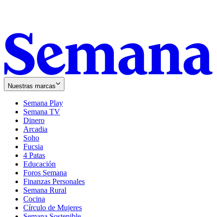
Nuestras marcas
Semana Play
Semana TV
Dinero
Arcadia
Soho
Opens
Fucsia
in
Opens
4 Patas
new
in
Educación
window
new
Foros Semana
window
Finanzas Personales
Semana Rural
Cocina
Círculo de Mujeres
Semana Sostenible