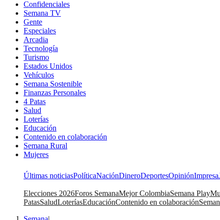
Confidenciales
Semana TV
Gente
Especiales
Arcadia
Tecnología
Turismo
Estados Unidos
Vehículos
Semana Sostenible
Finanzas Personales
4 Patas
Salud
Loterías
Educación
Contenido en colaboración
Semana Rural
Mujeres
Últimas noticias
Política
Nación
Dinero
Deportes
Opinión
Impresa
Elecciones 2026
Foros Semana
Mejor Colombia
Semana Play
Mu
Patas
Salud
Loterías
Educación
Contenido en colaboración
Seman
Semana
|