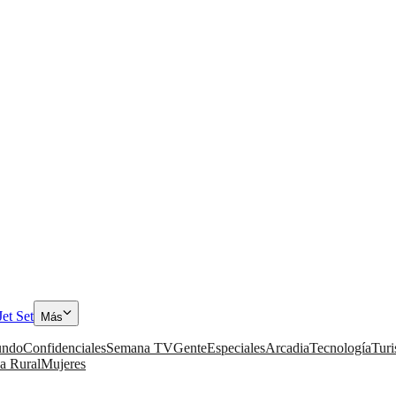
Jet Set
Más
ndo
Confidenciales
Semana TV
Gente
Especiales
Arcadia
Tecnología
Tur
a Rural
Mujeres