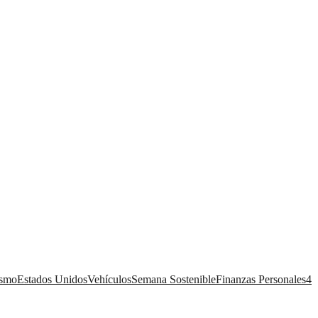
ismo
Estados Unidos
Vehículos
Semana Sostenible
Finanzas Personales
4