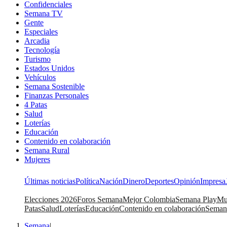
Confidenciales
Semana TV
Gente
Especiales
Arcadia
Tecnología
Turismo
Estados Unidos
Vehículos
Semana Sostenible
Finanzas Personales
4 Patas
Salud
Loterías
Educación
Contenido en colaboración
Semana Rural
Mujeres
Últimas noticias
Política
Nación
Dinero
Deportes
Opinión
Impresa
Elecciones 2026
Foros Semana
Mejor Colombia
Semana Play
Mu
Patas
Salud
Loterías
Educación
Contenido en colaboración
Seman
Semana
|