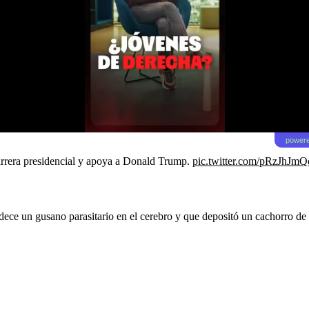
powere
arrera presidencial y apoya a Donald Trump.
pic.twitter.com/pRzJhJmQ
dece un gusano parasitario en el cerebro y que depositó un cachorro d