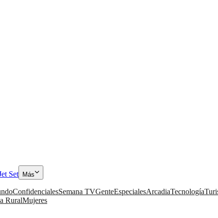
Jet Set
Más
ndo
Confidenciales
Semana TV
Gente
Especiales
Arcadia
Tecnología
Tur
a Rural
Mujeres