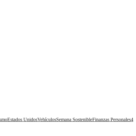
ismo
Estados Unidos
Vehículos
Semana Sostenible
Finanzas Personales
4