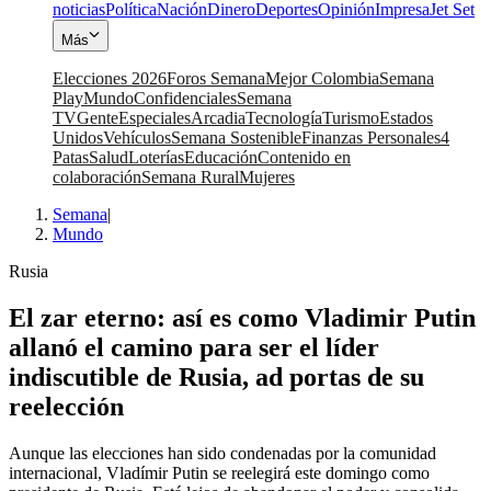
noticias
Política
Nación
Dinero
Deportes
Opinión
Impresa
Jet Set
Más
Elecciones 2026
Foros Semana
Mejor Colombia
Semana
Play
Mundo
Confidenciales
Semana
TV
Gente
Especiales
Arcadia
Tecnología
Turismo
Estados
Unidos
Vehículos
Semana Sostenible
Finanzas Personales
4
Patas
Salud
Loterías
Educación
Contenido en
colaboración
Semana Rural
Mujeres
Semana
|
Mundo
Rusia
El zar eterno: así es como Vladimir Putin
allanó el camino para ser el líder
indiscutible de Rusia, ad portas de su
reelección
Aunque las elecciones han sido condenadas por la comunidad
internacional, Vladímir Putin se reelegirá este domingo como