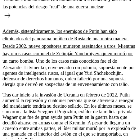
las potencias del riesgo “real” de una guerra nuclear
Además, sistemáticamente, los enemigos de Putin han sido
eliminados del panorama político de Rusia de una u otra manera.
Desde 2002, nueve opositores murieron asesinados a tiros. Mientras
hay otros casos como el de Zelimján Yandarbiyev, quien murió por
un carro bomba.
Uno de los casos más conocidos fue el de
Alexander Litvinenko, envenenado con polonio, supuestamente por
agentes de inteligencia rusos, al igual que Yuri Shchekochijin,
defensor de derechos humanos, quien falleció por una supuesta
alergia que derivó en sospechas de un envenenamiento con talio.
Tras dar inicio a la invasión de Ucrania en febrero de 2022, Putin
aumentó la represión y cualquier persona que se atreviera a renegar
del mandatario tendría su destino sellado. En los últimos meses, se
sumaron a la lista Yevgueni Prigozhin, exlíder de la milicia privada
Wagner que fue de gran ayuda para Putin en la guerra hasta que
decidió alzarse en armas contra el Kremlin. A pesar de llegar a un
acuerdo entre ambas partes, el líder militar murió por la explosión de
una granada en el interior del avión en el que se transportaba, en