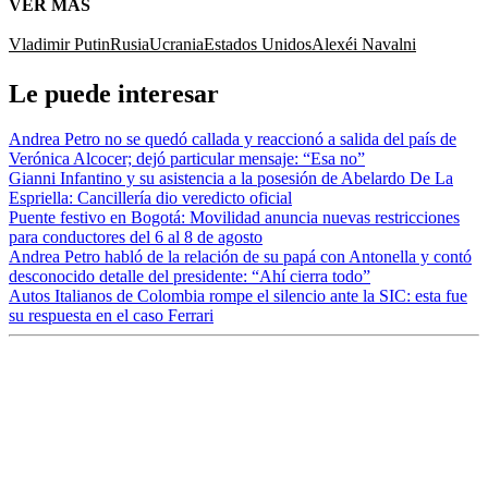
VER MÁS
Vladimir Putin
Rusia
Ucrania
Estados Unidos
Alexéi Navalni
Le puede interesar
Andrea Petro no se quedó callada y reaccionó a salida del país de
Verónica Alcocer; dejó particular mensaje: “Esa no”
Gianni Infantino y su asistencia a la posesión de Abelardo De La
Espriella: Cancillería dio veredicto oficial
Puente festivo en Bogotá: Movilidad anuncia nuevas restricciones
para conductores del 6 al 8 de agosto
Andrea Petro habló de la relación de su papá con Antonella y contó
desconocido detalle del presidente: “Ahí cierra todo”
Autos Italianos de Colombia rompe el silencio ante la SIC: esta fue
su respuesta en el caso Ferrari