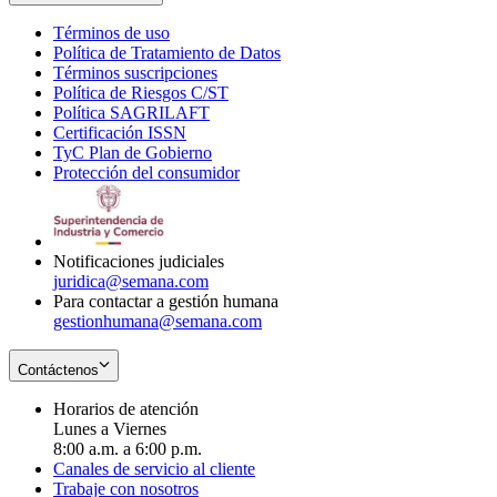
Términos de uso
Opens
Política de Tratamiento de Datos
in
Opens
Términos suscripciones
new
Opens
in
Política de Riesgos C/ST
window
in
Opens
new
Política SAGRILAFT
Opens
new
in
window
Certificación ISSN
Opens
in
window
new
TyC Plan de Gobierno
in
new
Opens
window
Protección del consumidor
new
window
in
Opens
window
new
in
window
new
window
Notificaciones judiciales
juridica@semana.com
Para contactar a gestión humana
gestionhumana@semana.com
Contáctenos
Horarios de atención
Lunes a Viernes
8:00 a.m. a 6:00 p.m.
Canales de servicio al cliente
Trabaje con nosotros