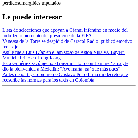
perdido
sumergibles tripulados
Le puede interesar
Lista de selecciones que apoyan a Gianni Infantino en medio del
turbulento momento del presidente de la FIFA
Vanessa de la Torre se despidió de Caracol Radio: publicó emotivo
mensaje
Así le fue a Luis Díaz en el amistoso de Aston Villa vs. Bayern
Múnich: brilló en Hong Kong
Fico Gutiérrez sacó pecho al presumir foto con Lamine Yamal; le
dio la bienvenida a Medellín: “Ave maría, pa’ qué más pues”
Antes de partir, Gobierno de Gustavo Petro firma un decreto que
reescribe las normas para los taxis en Colombia