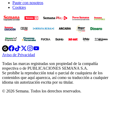
Paute con nosotros
Cookies
Opens
Opens
Opens
Opens
Opens
in
in
in
in
in
Aviso de Privacidad
Opens
new
new
new
new
new
in
window
window
window
window
window
Todas las marcas registradas son propiedad de la compañía
new
respectiva o de PUBLICACIONES SEMANA S.A.
window
Se prohíbe la reproducción total o parcial de cualquiera de los
contenidos que aquí aparezca, así como su traducción a cualquier
idioma sin autorización escrita por su titular.
© 2026 Semana. Todos los derechos reservados.