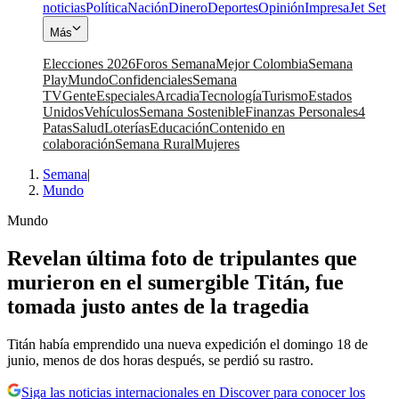
noticias
Política
Nación
Dinero
Deportes
Opinión
Impresa
Jet Set
Más
Elecciones 2026
Foros Semana
Mejor Colombia
Semana
Play
Mundo
Confidenciales
Semana
TV
Gente
Especiales
Arcadia
Tecnología
Turismo
Estados
Unidos
Vehículos
Semana Sostenible
Finanzas Personales
4
Patas
Salud
Loterías
Educación
Contenido en
colaboración
Semana Rural
Mujeres
Semana
|
Mundo
Mundo
Revelan última foto de tripulantes que
murieron en el sumergible Titán, fue
tomada justo antes de la tragedia
Titán había emprendido una nueva expedición el domingo 18 de
junio, menos de dos horas después, se perdió su rastro.
Siga las noticias internacionales en Discover para conocer los