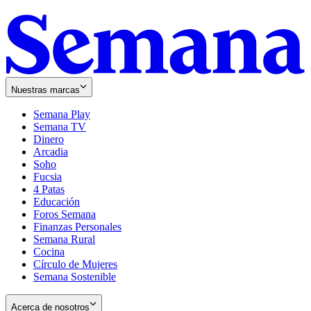
Nuestras marcas
Semana Play
Semana TV
Dinero
Arcadia
Soho
Opens
Fucsia
in
Opens
4 Patas
new
in
Educación
window
new
Foros Semana
window
Finanzas Personales
Semana Rural
Cocina
Círculo de Mujeres
Semana Sostenible
Acerca de nosotros