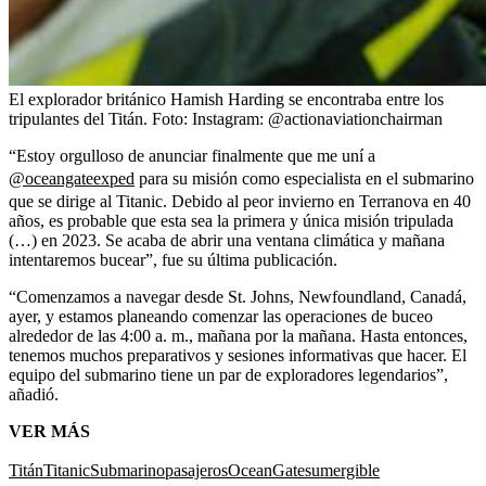
El explorador británico Hamish Harding se encontraba entre los
tripulantes del Titán.
Foto:
Instagram: @actionaviationchairman
“Estoy orgulloso de anunciar finalmente que me uní a
@oceangateexped
para su misión como especialista en el submarino
que se dirige al Titanic. Debido al peor invierno en Terranova en 40
años, es probable que esta sea la primera y única misión tripulada
(…) en 2023. Se acaba de abrir una ventana climática y mañana
intentaremos bucear”, fue su última publicación.
“Comenzamos a navegar desde St. Johns, Newfoundland, Canadá,
ayer, y estamos planeando comenzar las operaciones de buceo
alrededor de las 4:00 a. m., mañana por la mañana. Hasta entonces,
tenemos muchos preparativos y sesiones informativas que hacer. El
equipo del submarino tiene un par de exploradores legendarios”,
añadió.
VER MÁS
Titán
Titanic
Submarino
pasajeros
OceanGate
sumergible