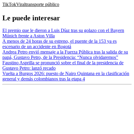
TikTok
Viral
transporte público
Le puede interesar
El premio que le dieron a Luis Díaz tras su golazo con el Bayern
Múnich frente a Aston Villa
A menos de 24 horas de su estreno, el puente de la 153 ya es
escenario de un accidente en Bogotá
Andrea Petro envió mensaje a la Fuerza Pública tras la salida de su
papá, Gustavo Petro, de la Presidencia: “Nunca olvidaremos”
Faustino Asprilla se pronunció sobre el final de la presidencia de
Gustavo Petro: lanzó recado
Vuelta a Burgos 2026: puesto de Nairo Quintana en la clasificación
general y demás colombianos tras la etapa 4