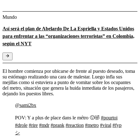
Mundo
Así será el plan de Abelardo De La Espriella y Estados Unidos
para enfrentar a las “organizaciones terroristas” en Colombia,
según el NYT
El hombre comienza por ubicarse de frente al puesto deseado, toma
su estómago realizando una cara de malestar. Luego infla sus
mejillas como si estuviera a punto de vomitar sobre los ocupantes
del metro, situación que genera la huida inmediata de los pasajeros,
dejando los puestos libres.
@sami2bx
POV: Y a plus de place dans le métro 🤢🤣
#pourtoi
#drole
#rire
#mdr
#prank
#reaction
#metro
#viral
#fyp
シ