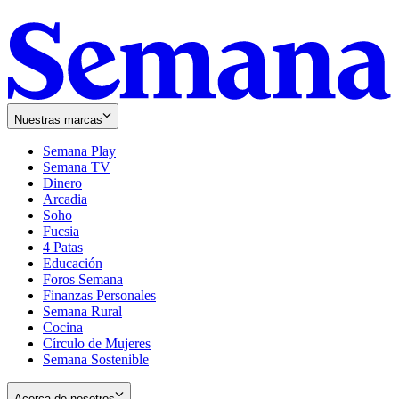
Nuestras marcas
Semana Play
Semana TV
Dinero
Arcadia
Soho
Opens
Fucsia
in
Opens
4 Patas
new
in
Educación
window
new
Foros Semana
window
Finanzas Personales
Semana Rural
Cocina
Círculo de Mujeres
Semana Sostenible
Acerca de nosotros