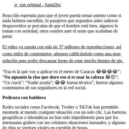
♬ son original - Sami2bx
Reacción esperada para que el joven pueda tomar asiento como si
nada hubiera sucedido, lo pasajeros que segundos antes salieron
despavoridos se percatan de que el hombre está bien, algunos lo
toman con seriedad, otros sonríen ante el susto que acababan de
pasar.
El video ya cuenta con más de 37 millones de reproducciones, así
como miles de comentarios, algunos calificándolo como una gran
solución para poder descansar luego de estar mucho tiempo de pie.
“Esa es la que voy a aplicar en el metro de Caracas 😂😂😂😂”;
“
No aguanto la risa que duro eso si es usar la cabeza
😂😌”;
“Un crack”; “Nadie ayuda”; 😂😂 buena técnica”, fueron algunos
comentarios de sus seguidores en la red social.
Pedicura con batidora
Redes sociales como Facebook, Twitter o TikTok han permitido
mostrarle al mundo cualquier situación con un solo clic. Las barreras
geográficas o idiomáticas no han sido impedimento para que los
internautas graben con sus celulares situaciones inusuales, y algunas
de ellas se vuelven virales en cuestión de horas.