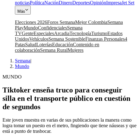
noticias
Política
Nación
Dinero
Deportes
Opinión
Impresa
Jet Set
Más
Elecciones 2026
Foros Semana
Mejor Colombia
Semana
Play
Mundo
Confidenciales
Semana
TV
Gente
Especiales
Arcadia
Tecnología
Turismo
Estados
Unidos
Vehículos
Semana Sostenible
Finanzas Personales
4
Patas
Salud
Loterías
Educación
Contenido en
colaboración
Semana Rural
Mujeres
Semana
|
Mundo
MUNDO
Tiktoker enseña truco para conseguir
silla en el transporte público en cuestión
de segundos
Este joven muestra en varias de sus publicaciones la manera como
logra tomar un puesto en el metro, fingiendo que tiene náuseas y que
está a punto de trasbocar.