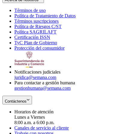
Términos de uso
Opens
Política de Tratamiento de Datos
in
Opens
Términos suscripciones
new
Opens
in
Política de Riesgos C/ST
window
in
Opens
new
Política SAGRILAFT
Opens
new
in
window
Certificación ISSN
Opens
in
window
new
TyC Plan de Gobierno
in
new
Opens
window
Protección del consumidor
new
window
in
Opens
window
new
in
window
new
window
Notificaciones judiciales
juridica@semana.com
Para contactar a gestión humana
gestionhumana@semana.com
Contáctenos
Horarios de atención
Lunes a Viernes
8:00 a.m. a 6:00 p.m.
Canales de servicio al cliente
Trabaje con nosotros