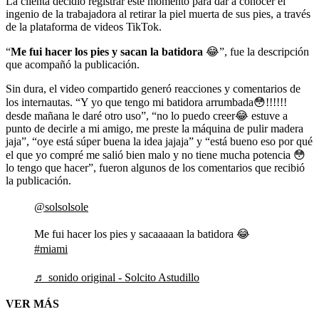
La clienta decidió registrar este momento para dar a conocer el
ingenio de la trabajadora al retirar la piel muerta de sus pies, a través
de la plataforma de videos TikTok.
“
Me fui hacer los pies y sacan la batidora
😂”, fue la descripción
que acompañó la publicación.
Sin dura, el video compartido generó reacciones y comentarios de
los internautas. “Y yo que tengo mi batidora arrumbada😳!!!!!!
desde mañana le daré otro uso”, “no lo puedo creer😂 estuve a
punto de decirle a mi amigo, me preste la máquina de pulir madera
jaja”, “oye está súper buena la idea jajaja” y “está bueno eso por qué
el que yo compré me salió bien malo y no tiene mucha potencia 😳
lo tengo que hacer”, fueron algunos de los comentarios que recibió
la publicación.
@solsolsole
Me fui hacer los pies y sacaaaaan la batidora 😂
#miami
♬ sonido original - Solcito Astudillo
VER MÁS