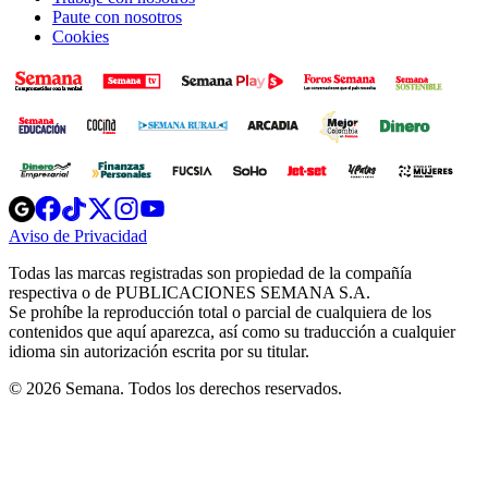
Paute con nosotros
Cookies
Opens
Opens
Opens
Opens
Opens
in
in
in
in
in
Aviso de Privacidad
Opens
new
new
new
new
new
in
window
window
window
window
window
Todas las marcas registradas son propiedad de la compañía
new
respectiva o de PUBLICACIONES SEMANA S.A.
window
Se prohíbe la reproducción total o parcial de cualquiera de los
contenidos que aquí aparezca, así como su traducción a cualquier
idioma sin autorización escrita por su titular.
© 2026 Semana. Todos los derechos reservados.