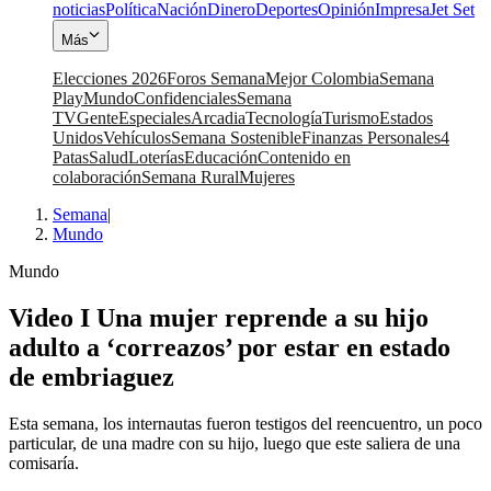
noticias
Política
Nación
Dinero
Deportes
Opinión
Impresa
Jet Set
Más
Elecciones 2026
Foros Semana
Mejor Colombia
Semana
Play
Mundo
Confidenciales
Semana
TV
Gente
Especiales
Arcadia
Tecnología
Turismo
Estados
Unidos
Vehículos
Semana Sostenible
Finanzas Personales
4
Patas
Salud
Loterías
Educación
Contenido en
colaboración
Semana Rural
Mujeres
Semana
|
Mundo
Mundo
Video I Una mujer reprende a su hijo
adulto a ‘correazos’ por estar en estado
de embriaguez
Esta semana, los internautas fueron testigos del reencuentro, un poco
particular, de una madre con su hijo, luego que este saliera de una
comisaría.