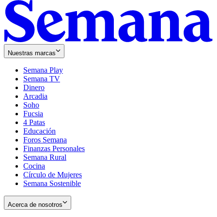
Nuestras marcas
Semana Play
Semana TV
Dinero
Arcadia
Soho
Opens
Fucsia
in
Opens
4 Patas
new
in
Educación
window
new
Foros Semana
window
Finanzas Personales
Semana Rural
Cocina
Círculo de Mujeres
Semana Sostenible
Acerca de nosotros