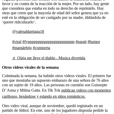
favor y en contra de la reacción de la mujer. Por un lado, hay gente
que considera que estaba en todo su derecho de reprimirlo. Hay
otras que creen que la mayoría de edad del señor genera que ya no
esté en la obligación de ser castigado por su madre, tildándola de
‘querer ridiculizarlo’.
@valesaldarriaga18
#viral
#fyppppppppppppppppppppppp
#parati
#humor
#mamáehijo
#comiseria
♬ Olaja me lleve el diablo - Musica divertida
Otros videos virales de la semana
Culminada la semana, ha habido otros videos virales. El primero fue
uno que mostraba un supuesto embarazo de una señora de 76 años
con un sujeto de 19 años. Las personas en cuestión son Guissepte
D’ Anna y Milina Gatta. En Tik Tok
publican videos con momentos
cariñosos, besándose y estando en sitios románticos.
Otro video viral, aunque de noviembre, quedó registrado en un
partido de fútbol. En este, uno de los jugadores disponía pedirle la