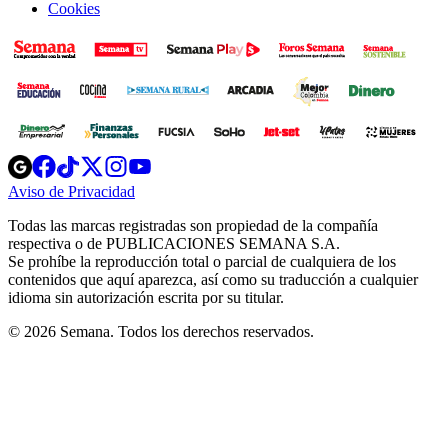
Cookies
Opens
Opens
Opens
Opens
Opens
in
in
in
in
in
Aviso de Privacidad
Opens
new
new
new
new
new
in
window
window
window
window
window
Todas las marcas registradas son propiedad de la compañía
new
respectiva o de PUBLICACIONES SEMANA S.A.
window
Se prohíbe la reproducción total o parcial de cualquiera de los
contenidos que aquí aparezca, así como su traducción a cualquier
idioma sin autorización escrita por su titular.
© 2026 Semana. Todos los derechos reservados.