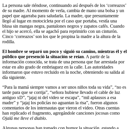
La persona sale riéndose, continuando así después de los ‘correazos’
de su madre. Al momento de verla, cambia de mano una bolsa y un
papel que agarraba para saludarla. La madre, que presuntamente
llegó al lugar en motocicleta por el caso que portaba, vestía una
blusa sin mangas negra, pantalones negros y zapatos cafés. Cuando
el hijo se acercó,
ella se agachó para reprimirlo con un cinturón.
Cinco ‘correazos’ son los que le propina la madre a la altura de la
rodilla.
El hombre se separó un poco y siguió su camino, mientras él y el
público que presenció la situación se reían
. A partir de la
información conocida, se trata de una persona que fue arrestada por
estar en alto grado de embriaguez en la calle. Las autoridades
informaron que estuvo recluido en la noche, obteniendo su salida al
día siguiente.
“Para la mamá siempre vamos a ser unos niños toda su vida”, “no es
tarde para que se corrija”, “señora hubiese llevado el cable de luz
antiguo xD”, “jajaj ni del video se escapa”, “mil aplausos a esa
madre” y “jajaj los policías no aguantan la risa”, fueron algunos
comentarios de los internautas que vieron el video. Otras cuentas
han replicado el fragmento, agregándole canciones jocosas como
Ojalá me lleve el diablo
.
Algunas personas han tomado con humor la situación, estando a