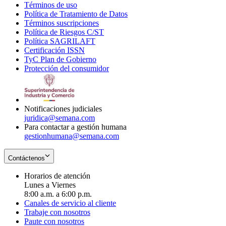
Términos de uso
Opens
Política de Tratamiento de Datos
in
Opens
Términos suscripciones
new
Opens
in
Política de Riesgos C/ST
window
in
Opens
new
Política SAGRILAFT
Opens
new
in
window
Certificación ISSN
Opens
in
window
new
TyC Plan de Gobierno
in
new
Opens
window
Protección del consumidor
new
window
in
Opens
window
new
in
window
new
window
Notificaciones judiciales
juridica@semana.com
Para contactar a gestión humana
gestionhumana@semana.com
Contáctenos
Horarios de atención
Lunes a Viernes
8:00 a.m. a 6:00 p.m.
Canales de servicio al cliente
Trabaje con nosotros
Paute con nosotros