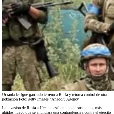
Ucrania le sigue ganando terreno a Rusia y retoma control de otra
población
Foto:
getty Images / Anadolu Agency
La invasión de Rusia a Ucrania está en uno de sus puntos más
álgidos, luego que se anunciara una contraofensiva contra el ejército