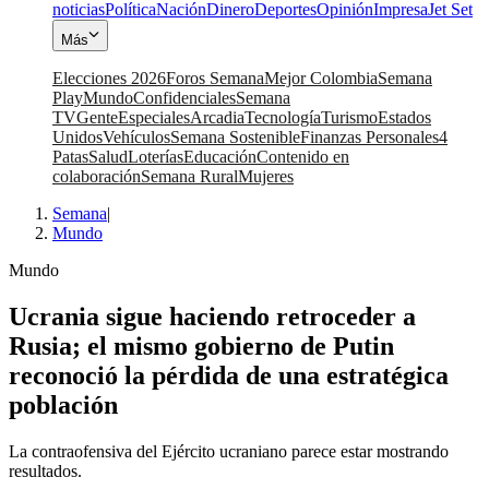
noticias
Política
Nación
Dinero
Deportes
Opinión
Impresa
Jet Set
Más
Elecciones 2026
Foros Semana
Mejor Colombia
Semana
Play
Mundo
Confidenciales
Semana
TV
Gente
Especiales
Arcadia
Tecnología
Turismo
Estados
Unidos
Vehículos
Semana Sostenible
Finanzas Personales
4
Patas
Salud
Loterías
Educación
Contenido en
colaboración
Semana Rural
Mujeres
Semana
|
Mundo
Mundo
Ucrania sigue haciendo retroceder a
Rusia; el mismo gobierno de Putin
reconoció la pérdida de una estratégica
población
La contraofensiva del Ejército ucraniano parece estar mostrando
resultados.