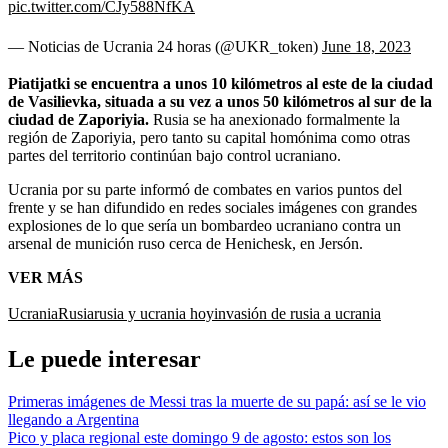
pic.twitter.com/CJy588NfKA
— Noticias de Ucrania 24 horas (@UKR_token)
June 18, 2023
Piatijatki se encuentra a unos 10 kilómetros al este de la ciudad
de Vasilievka, situada a su vez a unos 50 kilómetros al sur de la
ciudad de Zaporiyia.
Rusia se ha anexionado formalmente la
región de Zaporiyia, pero tanto su capital homónima como otras
partes del territorio continúan bajo control ucraniano.
Ucrania por su parte informó de combates en varios puntos del
frente y se han difundido en redes sociales imágenes con grandes
explosiones de lo que sería un bombardeo ucraniano contra un
arsenal de munición ruso cerca de Henichesk, en Jersón.
VER MÁS
Ucrania
Rusia
rusia y ucrania hoy
invasión de rusia a ucrania
Le puede interesar
Primeras imágenes de Messi tras la muerte de su papá: así se le vio
llegando a Argentina
Pico y placa regional este domingo 9 de agosto: estos son los