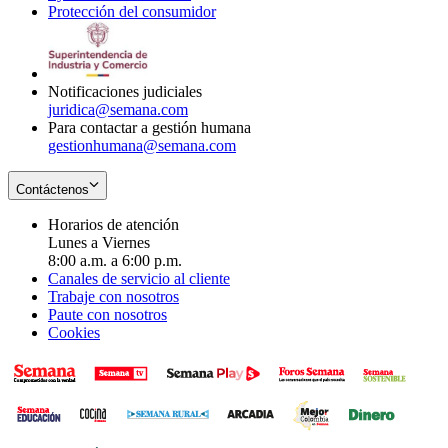
Protección del consumidor
new
window
in
Opens
window
new
in
window
new
window
Notificaciones judiciales
juridica@semana.com
Para contactar a gestión humana
gestionhumana@semana.com
Contáctenos
Horarios de atención
Lunes a Viernes
8:00 a.m. a 6:00 p.m.
Canales de servicio al cliente
Trabaje con nosotros
Paute con nosotros
Cookies