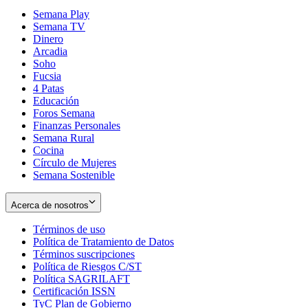
Semana Play
Semana TV
Dinero
Arcadia
Soho
Opens
Fucsia
in
Opens
4 Patas
new
in
Educación
window
new
Foros Semana
window
Finanzas Personales
Semana Rural
Cocina
Círculo de Mujeres
Semana Sostenible
Acerca de nosotros
Términos de uso
Opens
Política de Tratamiento de Datos
in
Opens
Términos suscripciones
new
Opens
in
Política de Riesgos C/ST
window
in
Opens
new
Política SAGRILAFT
Opens
new
in
window
Certificación ISSN
Opens
in
window
new
TyC Plan de Gobierno
in
new
Opens
window