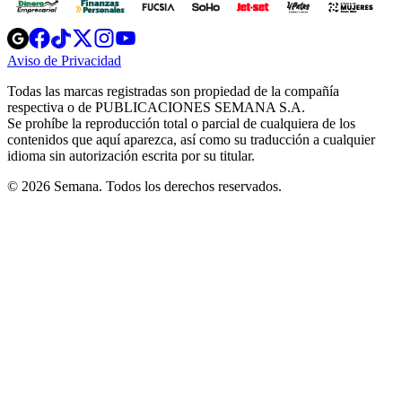
Opens
Opens
Opens
Opens
Opens
in
in
in
in
in
Aviso de Privacidad
Opens
new
new
new
new
new
in
window
window
window
window
window
Todas las marcas registradas son propiedad de la compañía
new
respectiva o de PUBLICACIONES SEMANA S.A.
window
Se prohíbe la reproducción total o parcial de cualquiera de los
contenidos que aquí aparezca, así como su traducción a cualquier
idioma sin autorización escrita por su titular.
© 2026 Semana. Todos los derechos reservados.