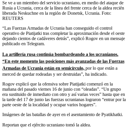
Se ve a un miembro del servicio ucraniano, en medio del ataque de
Rusia a Ucrania, cerca de la línea del frente cerca de la aldea recién
liberada Neskuchne en la región de Donetsk, Ucrania.
Foto:
REUTERS
“Las Fuerzas Armadas de Ucrania han conseguido el control
operativo de Piatijatki tras completar la aproximación desde el oeste
dejando cientos de cadáveres detrás”, explicó Rogov en un mensaje
publicado en Telegram.
La artillería rusa continúa bombardeando a los ucranianos.
“En este momento las posiciones más avanzadas de las Fuerzas
Armadas de Ucrania están en semicírculo,
por lo que están a
merced de quedar rodeadas y ser destruidas”, ha indicado.
Rogov explicó que la ofensiva sobre Piatijatki comenzó en la
mañana del pasado viernes 16 de junio con “oleadas”. “Un grupo
era sustituido de inmediato con otro y así varias veces” hasta que en
la tarde del 17 de junio las fuerzas ucranianas lograron “entrar por la
parte oeste de la localidad y ocupar varios hogares”.
Imágenes de las batallas de ayer en el asentamiento de Pyatikhatki.
Reportan que el ejército ucraniano tomó la aldea.