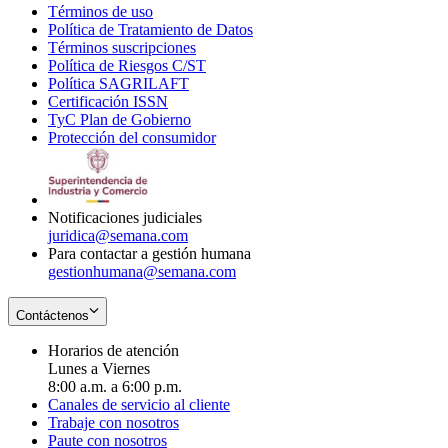
Términos de uso
Opens
Política de Tratamiento de Datos
in
Opens
Términos suscripciones
new
Opens
in
Política de Riesgos C/ST
window
in
Opens
new
Política SAGRILAFT
Opens
new
in
window
Certificación ISSN
Opens
in
window
new
TyC Plan de Gobierno
in
new
Opens
window
Protección del consumidor
new
window
in
Opens
window
new
in
window
new
window
Notificaciones judiciales
juridica@semana.com
Para contactar a gestión humana
gestionhumana@semana.com
Contáctenos
Horarios de atención
Lunes a Viernes
8:00 a.m. a 6:00 p.m.
Canales de servicio al cliente
Trabaje con nosotros
Paute con nosotros