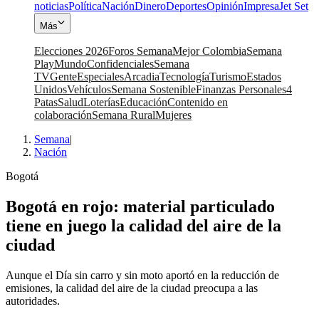
noticias
Política
Nación
Dinero
Deportes
Opinión
Impresa
Jet Set
Más
Elecciones 2026
Foros Semana
Mejor Colombia
Semana
Play
Mundo
Confidenciales
Semana
TV
Gente
Especiales
Arcadia
Tecnología
Turismo
Estados
Unidos
Vehículos
Semana Sostenible
Finanzas Personales
4
Patas
Salud
Loterías
Educación
Contenido en
colaboración
Semana Rural
Mujeres
Semana
|
Nación
Bogotá
Bogotá en rojo: material particulado
tiene en juego la calidad del aire de la
ciudad
Aunque el Día sin carro y sin moto aportó en la reducción de
emisiones, la calidad del aire de la ciudad preocupa a las
autoridades.