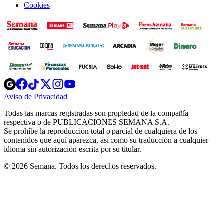
Cookies
Opens
Opens
Opens
Opens
Opens
in
in
in
in
in
Aviso de Privacidad
Opens
new
new
new
new
new
in
window
window
window
window
window
Todas las marcas registradas son propiedad de la compañía
new
respectiva o de PUBLICACIONES SEMANA S.A.
window
Se prohíbe la reproducción total o parcial de cualquiera de los
contenidos que aquí aparezca, así como su traducción a cualquier
idioma sin autorización escrita por su titular.
© 2026 Semana. Todos los derechos reservados.