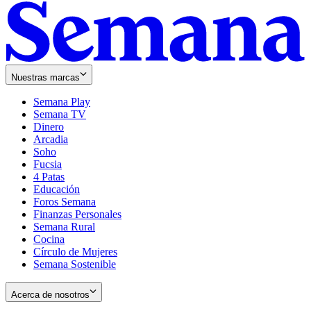
Nuestras marcas
Semana Play
Semana TV
Dinero
Arcadia
Soho
Opens
Fucsia
in
Opens
4 Patas
new
in
Educación
window
new
Foros Semana
window
Finanzas Personales
Semana Rural
Cocina
Círculo de Mujeres
Semana Sostenible
Acerca de nosotros