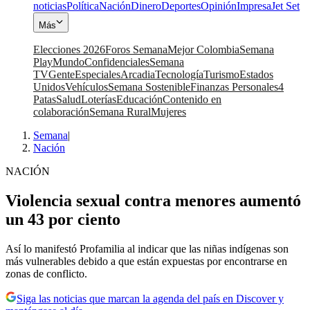
noticias
Política
Nación
Dinero
Deportes
Opinión
Impresa
Jet Set
Más
Elecciones 2026
Foros Semana
Mejor Colombia
Semana
Play
Mundo
Confidenciales
Semana
TV
Gente
Especiales
Arcadia
Tecnología
Turismo
Estados
Unidos
Vehículos
Semana Sostenible
Finanzas Personales
4
Patas
Salud
Loterías
Educación
Contenido en
colaboración
Semana Rural
Mujeres
Semana
|
Nación
NACIÓN
Violencia sexual contra menores aumentó
un 43 por ciento
Así lo manifestó Profamilia al indicar que las niñas indígenas son
más vulnerables debido a que están expuestas por encontrarse en
zonas de conflicto.
Siga las noticias que marcan la agenda del país en Discover y