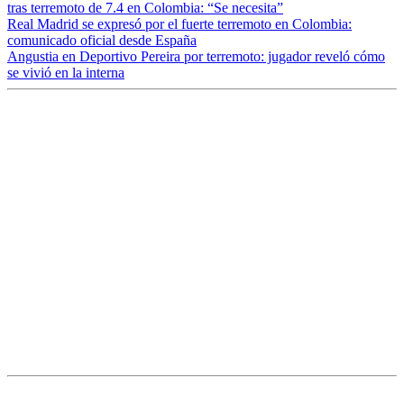
tras terremoto de 7.4 en Colombia: “Se necesita”
Real Madrid se expresó por el fuerte terremoto en Colombia:
comunicado oficial desde España
Angustia en Deportivo Pereira por terremoto: jugador reveló cómo
se vivió en la interna