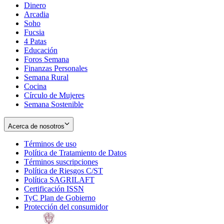
Dinero
Arcadia
Soho
Opens
Fucsia
in
Opens
4 Patas
new
in
Educación
window
new
Foros Semana
window
Finanzas Personales
Semana Rural
Cocina
Círculo de Mujeres
Semana Sostenible
Acerca de nosotros
Términos de uso
Opens
Política de Tratamiento de Datos
in
Opens
Términos suscripciones
new
Opens
in
Política de Riesgos C/ST
window
in
Opens
new
Política SAGRILAFT
Opens
new
in
window
Certificación ISSN
Opens
in
window
new
TyC Plan de Gobierno
in
new
Opens
window
Protección del consumidor
new
window
in
Opens
window
new
in