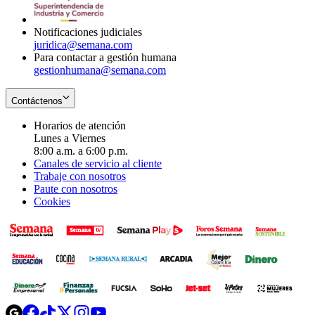
window
new
window
Notificaciones judiciales
juridica@semana.com
Para contactar a gestión humana
gestionhumana@semana.com
Contáctenos
Horarios de atención
Lunes a Viernes
8:00 a.m. a 6:00 p.m.
Canales de servicio al cliente
Trabaje con nosotros
Paute con nosotros
Cookies
Opens
Opens
Opens
Opens
Opens