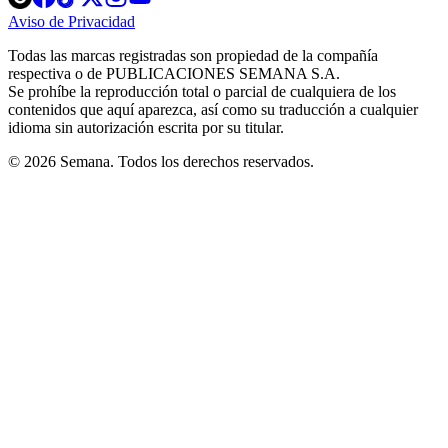
in
in
in
in
in
Aviso de Privacidad
Opens
new
new
new
new
new
in
window
window
window
window
window
Todas las marcas registradas son propiedad de la compañía
new
respectiva o de PUBLICACIONES SEMANA S.A.
window
Se prohíbe la reproducción total o parcial de cualquiera de los
contenidos que aquí aparezca, así como su traducción a cualquier
idioma sin autorización escrita por su titular.
© 2026 Semana. Todos los derechos reservados.