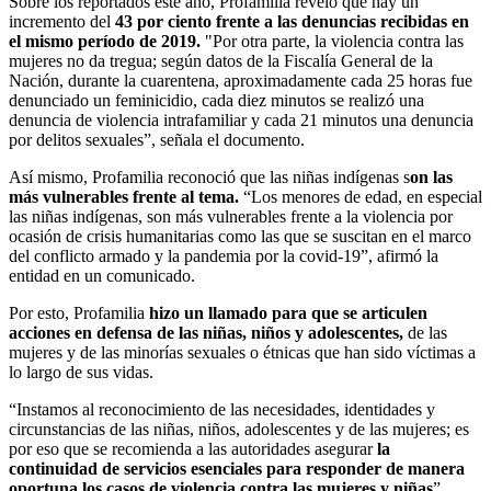
Sobre los reportados este año, Profamilia reveló que hay un
incremento del
43 por ciento frente a las denuncias recibidas en
el mismo período de 2019.
"Por otra parte, la violencia contra las
mujeres no da tregua; según datos de la Fiscalía General de la
Nación, durante la cuarentena, aproximadamente cada 25 horas fue
denunciado un feminicidio, cada diez minutos se realizó una
denuncia de violencia intrafamiliar y cada 21 minutos una denuncia
por delitos sexuales”, señala el documento.
Así mismo, Profamilia reconoció que las niñas indígenas s
on las
más vulnerables frente al tema.
“Los menores de edad, en especial
las niñas indígenas, son más vulnerables frente a la violencia por
ocasión de crisis humanitarias como las que se suscitan en el marco
del conflicto armado y la pandemia por la covid-19”, afirmó la
entidad en un comunicado.
Por esto, Profamilia
hizo un llamado para que se articulen
acciones en defensa de las niñas, niños y adolescentes,
de las
mujeres y de las minorías sexuales o étnicas que han sido víctimas a
lo largo de sus vidas.
“Instamos al reconocimiento de las necesidades, identidades y
circunstancias de las niñas, niños, adolescentes y de las mujeres; es
por eso que se recomienda a las autoridades asegurar
la
continuidad de servicios esenciales para responder de manera
oportuna los casos de violencia contra las mujeres y niñas
”,