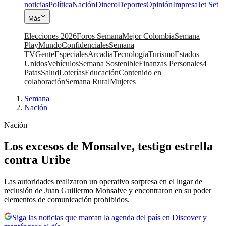
noticias
Política
Nación
Dinero
Deportes
Opinión
Impresa
Jet Set
Más
Elecciones 2026
Foros Semana
Mejor Colombia
Semana
Play
Mundo
Confidenciales
Semana
TV
Gente
Especiales
Arcadia
Tecnología
Turismo
Estados
Unidos
Vehículos
Semana Sostenible
Finanzas Personales
4
Patas
Salud
Loterías
Educación
Contenido en
colaboración
Semana Rural
Mujeres
Semana
|
Nación
Nación
Los excesos de Monsalve, testigo estrella
contra Uribe
Las autoridades realizaron un operativo sorpresa en el lugar de
reclusión de Juan Guillermo Monsalve y encontraron en su poder
elementos de comunicación prohibidos.
Siga las noticias que marcan la agenda del país en Discover y