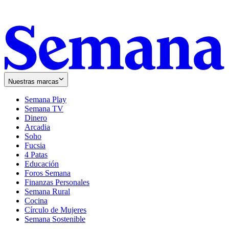
Nuestras marcas
Semana Play
Semana TV
Dinero
Arcadia
Soho
Opens
Fucsia
in
Opens
4 Patas
new
in
Educación
window
new
Foros Semana
window
Finanzas Personales
Semana Rural
Cocina
Círculo de Mujeres
Semana Sostenible