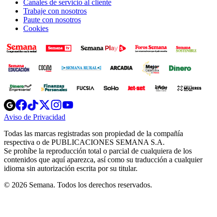
Canales de servicio al cliente
Trabaje con nosotros
Paute con nosotros
Cookies
Opens
Opens
Opens
Opens
Opens
in
in
in
in
in
Aviso de Privacidad
Opens
new
new
new
new
new
in
window
window
window
window
window
Todas las marcas registradas son propiedad de la compañía
new
respectiva o de PUBLICACIONES SEMANA S.A.
window
Se prohíbe la reproducción total o parcial de cualquiera de los
contenidos que aquí aparezca, así como su traducción a cualquier
idioma sin autorización escrita por su titular.
© 2026 Semana. Todos los derechos reservados.