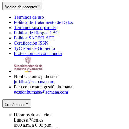
Acerca de nosotros
Términos de uso
Opens
Política de Tratamiento de Datos
in
Opens
Términos suscripciones
new
Opens
in
Política de Riesgos C/ST
window
in
Opens
new
Política SAGRILAFT
Opens
new
in
window
Certificación ISSN
Opens
in
window
new
TyC Plan de Gobierno
in
new
Opens
window
Protección del consumidor
new
window
in
Opens
window
new
in
window
new
window
Notificaciones judiciales
juridica@semana.com
Para contactar a gestión humana
gestionhumana@semana.com
Contáctenos
Horarios de atención
Lunes a Viernes
8:00 a.m. a 6:00 p.m.