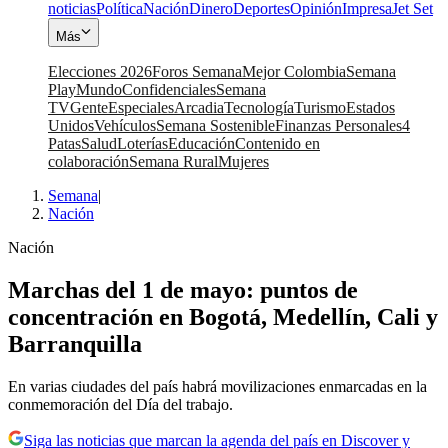
noticias
Política
Nación
Dinero
Deportes
Opinión
Impresa
Jet Set
Más
Elecciones 2026
Foros Semana
Mejor Colombia
Semana
Play
Mundo
Confidenciales
Semana
TV
Gente
Especiales
Arcadia
Tecnología
Turismo
Estados
Unidos
Vehículos
Semana Sostenible
Finanzas Personales
4
Patas
Salud
Loterías
Educación
Contenido en
colaboración
Semana Rural
Mujeres
Semana
|
Nación
Nación
Marchas del 1 de mayo: puntos de
concentración en Bogotá, Medellín, Cali y
Barranquilla
En varias ciudades del país habrá movilizaciones enmarcadas en la
conmemoración del Día del trabajo.
Siga las noticias que marcan la agenda del país en Discover y