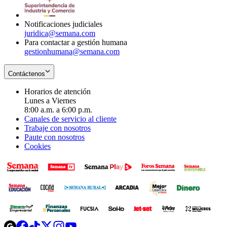
window
new
window
Notificaciones judiciales
juridica@semana.com
Para contactar a gestión humana
gestionhumana@semana.com
Contáctenos
Horarios de atención
Lunes a Viernes
8:00 a.m. a 6:00 p.m.
Canales de servicio al cliente
Trabaje con nosotros
Paute con nosotros
Cookies
Opens
Opens
Opens
Opens
Opens