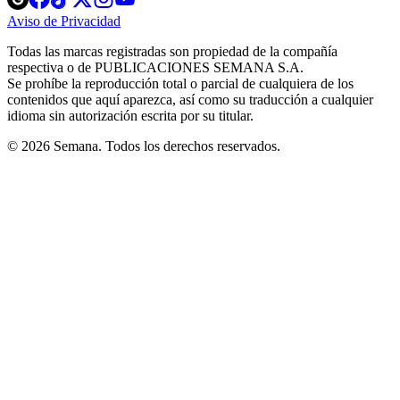
in
in
in
in
in
Aviso de Privacidad
Opens
new
new
new
new
new
in
window
window
window
window
window
Todas las marcas registradas son propiedad de la compañía
new
respectiva o de PUBLICACIONES SEMANA S.A.
window
Se prohíbe la reproducción total o parcial de cualquiera de los
contenidos que aquí aparezca, así como su traducción a cualquier
idioma sin autorización escrita por su titular.
© 2026 Semana. Todos los derechos reservados.