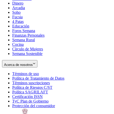
Dinero
Arcadia
Soho
Opens
Fucsia
in
Opens
4 Patas
new
in
Educación
window
new
Foros Semana
window
Finanzas Personales
Semana Rural
Cocina
Círculo de Mujeres
Semana Sostenible
Acerca de nosotros
Términos de uso
Opens
Política de Tratamiento de Datos
in
Opens
Términos suscripciones
new
Opens
in
Política de Riesgos C/ST
window
in
Opens
new
Política SAGRILAFT
Opens
new
in
window
Certificación ISSN
Opens
in
window
new
TyC Plan de Gobierno
in
new
Opens
window
Protección del consumidor
new
window
in
Opens
window
new
in