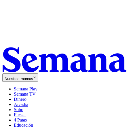
Nuestras marcas
Semana Play
Semana TV
Dinero
Arcadia
Soho
Opens
Fucsia
in
Opens
4 Patas
new
in
Educación
window
new