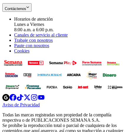
Contáctenos
Horarios de atención
Lunes a Viernes
8:00 a.m. a 6:00 p.m.
Canales de servicio al cliente
Trabaje con nosotros
Paute con nosotros
Cookies
Opens
Opens
Opens
Opens
Opens
in
in
in
in
in
Aviso de Privacidad
Opens
new
new
new
new
new
in
window
window
window
window
window
Todas las marcas registradas son propiedad de la compañía
new
respectiva o de PUBLICACIONES SEMANA S.A.
window
Se prohíbe la reproducción total o parcial de cualquiera de los
contenidos que aquí aparezca, así como su traducción a cualquier