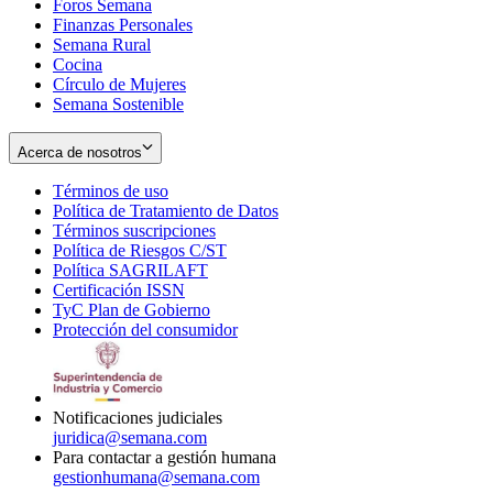
Foros Semana
window
Finanzas Personales
Semana Rural
Cocina
Círculo de Mujeres
Semana Sostenible
Acerca de nosotros
Términos de uso
Opens
Política de Tratamiento de Datos
in
Opens
Términos suscripciones
new
Opens
in
Política de Riesgos C/ST
window
in
Opens
new
Política SAGRILAFT
Opens
new
in
window
Certificación ISSN
Opens
in
window
new
TyC Plan de Gobierno
in
new
Opens
window
Protección del consumidor
new
window
in
Opens
window
new
in
window
new
window
Notificaciones judiciales
juridica@semana.com
Para contactar a gestión humana
gestionhumana@semana.com