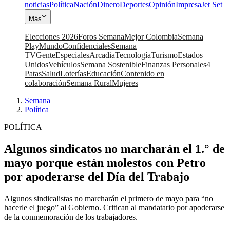
noticias
Política
Nación
Dinero
Deportes
Opinión
Impresa
Jet Set
Más
Elecciones 2026
Foros Semana
Mejor Colombia
Semana
Play
Mundo
Confidenciales
Semana
TV
Gente
Especiales
Arcadia
Tecnología
Turismo
Estados
Unidos
Vehículos
Semana Sostenible
Finanzas Personales
4
Patas
Salud
Loterías
Educación
Contenido en
colaboración
Semana Rural
Mujeres
Semana
|
Política
POLÍTICA
Algunos sindicatos no marcharán el 1.° de
mayo porque están molestos con Petro
por apoderarse del Día del Trabajo
Algunos sindicalistas no marcharán el primero de mayo para “no
hacerle el juego” al Gobierno. Critican al mandatario por apoderarse
de la conmemoración de los trabajadores.