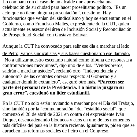
Lo compara con el caso de un alcalde que aprovecha una
celebración de su ciudad para hacer proselitismo político. “Es un
acto que no tiene ninguna presentación”, cuestionó. Hay
funcionarios que venían del sindicalismo y hoy se encuentran en el
Gobierno, como Francisco Maltés, expresidente de la CUT, quien
actualmente es asesor del área de Inclusión Social y Reconciliación
de Prosperidad Social, con Gustavo Bolívar.
Aunque la CUT ha convocado para salir ese día a marchar al lado
de Petro, varios sindicalistas y sus bases cuestionaron ese llamado.
“No a utilizar nuestro escenario natural como tribuna de respuesta a
confrontaciones mezquinas”, dijo uno de ellos. “Vendeobreros,
saldrán a marchar ustedes”, reclamó otro. “Independencia y
autonomía de las centrales obreras respecto al Gobierno y a
cualquier dominio extranjero”, aseguró otro más.
“Parecen ser
parte del personal de la Presidencia. La historia juzgará su
gran error”, cuestionó un líder estudiantil.
En la CUT no solo están invitando a marchar por el Día del Trabajo,
sino también por la “conmemoración” del “estallido social”, que
comenzó el 28 de abril de 2021 en contra del expresidente Iván
Duque, desencadenando bloqueos y caos en uno de los momentos
más difíciles del país en la historia reciente. Igualmente, piden que se
aprueben las reformas sociales de Petro en el Congreso.