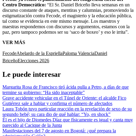
Centro Democrático:
“El Sr. Daniel Briceño lleva semanas en un
discurso constante de ataques, mentiras y calumnias, promoviendo la
estigmatización contra Fecode, el magisterio y la educación pública,
tal como se evidencia en este mismo mensaje. Los maestros y
maestras respondemos con discursos y argumentos, estamos con la
paz, pero tampoco podemos ser su ‘saco de boxeo’ y eso le irrita”.
VER MÁS
Fecode
Abelardo de la Espriella
Paloma Valencia
Daniel
Briceño
Elecciones 2026
Le puede interesar
Margarita Rosa de Francisco tiró ácida pulla a Petro, a días de que
termine su gobierno: “Ha sido inaceptable”
Grave accidente vehicular en el Túnel de Oriente: el alcalde Fico
Gutiérrez sale a hablar y confirma el número de afectados
Laura Tobón tuvo particular reacción en la revelación de sexo de su
segundo bebé; su cara dio de qué hablar: “Yo, en shock”
Él es el hijo de Diomedes Díaz que físicamente es igual y canta muy
parecido al Cacique de la Junta
Manifestaciones del 7 de agosto en Bogotá: ¿qué prepara la