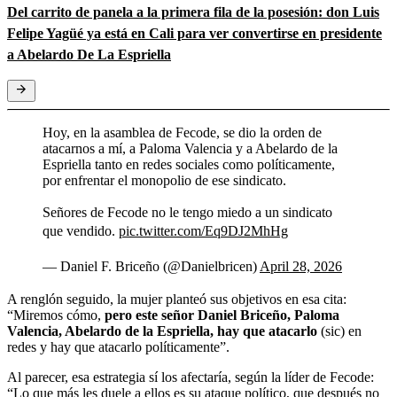
Del carrito de panela a la primera fila de la posesión: don Luis
Felipe Yagüé ya está en Cali para ver convertirse en presidente
a Abelardo De La Espriella
Hoy, en la asamblea de Fecode, se dio la orden de
atacarnos a mí, a Paloma Valencia y a Abelardo de la
Espriella tanto en redes sociales como políticamente,
por enfrentar el monopolio de ese sindicato.
Señores de Fecode no le tengo miedo a un sindicato
que vendido.
pic.twitter.com/Eq9DJ2MhHg
— Daniel F. Briceño (@Danielbricen)
April 28, 2026
A renglón seguido, la mujer planteó sus objetivos en esa cita:
“Miremos cómo,
pero este señor Daniel Briceño, Paloma
Valencia, Abelardo de la Espriella, hay que atacarlo
(sic) en
redes y hay que atacarlo políticamente”.
Al parecer, esa estrategia sí los afectaría, según la líder de Fecode:
“Lo que más les duele a ellos es su ataque político, que después no