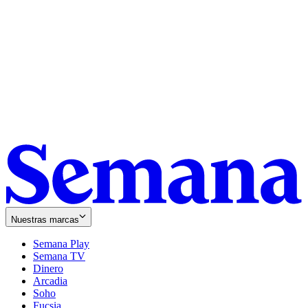
Nuestras marcas
Semana Play
Semana TV
Dinero
Arcadia
Soho
Opens
Fucsia
in
Opens