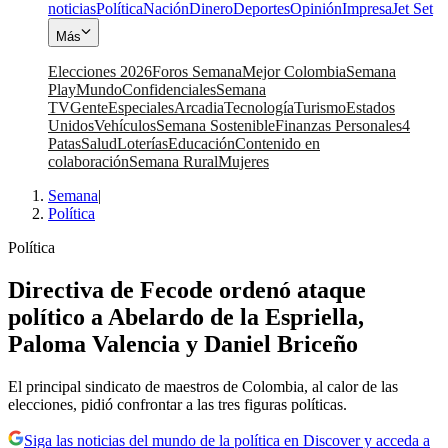
noticias
Política
Nación
Dinero
Deportes
Opinión
Impresa
Jet Set
Más
Elecciones 2026
Foros Semana
Mejor Colombia
Semana
Play
Mundo
Confidenciales
Semana
TV
Gente
Especiales
Arcadia
Tecnología
Turismo
Estados
Unidos
Vehículos
Semana Sostenible
Finanzas Personales
4
Patas
Salud
Loterías
Educación
Contenido en
colaboración
Semana Rural
Mujeres
Semana
|
Política
Política
Directiva de Fecode ordenó ataque
político a Abelardo de la Espriella,
Paloma Valencia y Daniel Briceño
El principal sindicato de maestros de Colombia, al calor de las
elecciones, pidió confrontar a las tres figuras políticas.
Siga las noticias del mundo de la política en Discover y acceda a