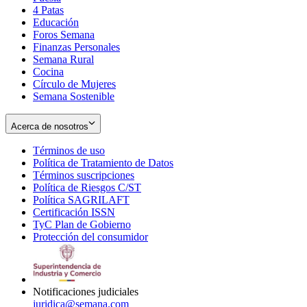
4 Patas
new
in
Educación
window
new
Foros Semana
window
Finanzas Personales
Semana Rural
Cocina
Círculo de Mujeres
Semana Sostenible
Acerca de nosotros
Términos de uso
Opens
Política de Tratamiento de Datos
in
Opens
Términos suscripciones
new
Opens
in
Política de Riesgos C/ST
window
in
Opens
new
Política SAGRILAFT
Opens
new
in
window
Certificación ISSN
Opens
in
window
new
TyC Plan de Gobierno
in
new
Opens
window
Protección del consumidor
new
window
in
Opens
window
new
in
window
new
window
Notificaciones judiciales
juridica@semana.com