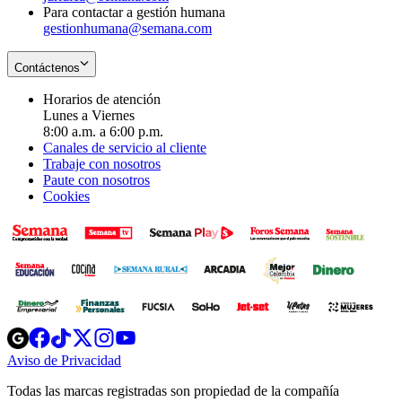
Para contactar a gestión humana
gestionhumana@semana.com
Contáctenos
Horarios de atención
Lunes a Viernes
8:00 a.m. a 6:00 p.m.
Canales de servicio al cliente
Trabaje con nosotros
Paute con nosotros
Cookies
Opens
Opens
Opens
Opens
Opens
in
in
in
in
in
Aviso de Privacidad
Opens
new
new
new
new
new
in
window
window
window
window
window
Todas las marcas registradas son propiedad de la compañía
new