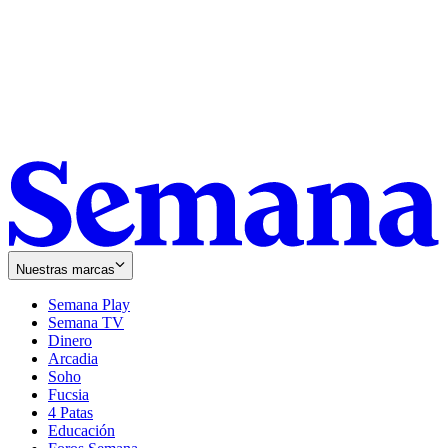
Nuestras marcas
Semana Play
Semana TV
Dinero
Arcadia
Soho
Opens
Fucsia
in
Opens
4 Patas
new
in
Educación
window
new