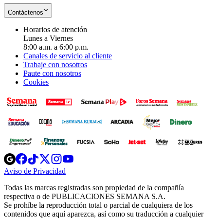
Contáctenos
Horarios de atención
Lunes a Viernes
8:00 a.m. a 6:00 p.m.
Canales de servicio al cliente
Trabaje con nosotros
Paute con nosotros
Cookies
Opens
Opens
Opens
Opens
Opens
in
in
in
in
in
Aviso de Privacidad
Opens
new
new
new
new
new
in
window
window
window
window
window
Todas las marcas registradas son propiedad de la compañía
new
respectiva o de PUBLICACIONES SEMANA S.A.
window
Se prohíbe la reproducción total o parcial de cualquiera de los
contenidos que aquí aparezca, así como su traducción a cualquier