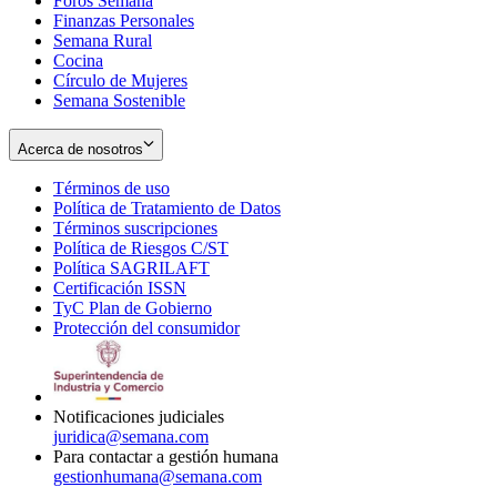
Foros Semana
window
Finanzas Personales
Semana Rural
Cocina
Círculo de Mujeres
Semana Sostenible
Acerca de nosotros
Términos de uso
Opens
Política de Tratamiento de Datos
in
Opens
Términos suscripciones
new
Opens
in
Política de Riesgos C/ST
window
in
Opens
new
Política SAGRILAFT
Opens
new
in
window
Certificación ISSN
Opens
in
window
new
TyC Plan de Gobierno
in
new
Opens
window
Protección del consumidor
new
window
in
Opens
window
new
in
window
new
window
Notificaciones judiciales
juridica@semana.com
Para contactar a gestión humana
gestionhumana@semana.com