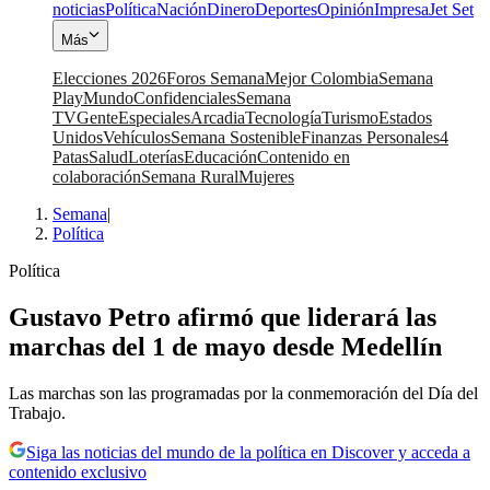
noticias
Política
Nación
Dinero
Deportes
Opinión
Impresa
Jet Set
Más
Elecciones 2026
Foros Semana
Mejor Colombia
Semana
Play
Mundo
Confidenciales
Semana
TV
Gente
Especiales
Arcadia
Tecnología
Turismo
Estados
Unidos
Vehículos
Semana Sostenible
Finanzas Personales
4
Patas
Salud
Loterías
Educación
Contenido en
colaboración
Semana Rural
Mujeres
Semana
|
Política
Política
Gustavo Petro afirmó que liderará las
marchas del 1 de mayo desde Medellín
Las marchas son las programadas por la conmemoración del Día del
Trabajo.
Siga las noticias del mundo de la política en Discover y acceda a
contenido exclusivo