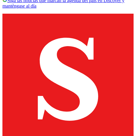
Siga las noticias que marcan la agenda del país en Discover y
manténgase al día