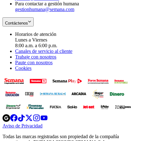
Para contactar a gestión humana
gestionhumana@semana.com
Contáctenos
Horarios de atención
Lunes a Viernes
8:00 a.m. a 6:00 p.m.
Canales de servicio al cliente
Trabaje con nosotros
Paute con nosotros
Cookies
Opens
Opens
Opens
Opens
Opens
in
in
in
in
in
Aviso de Privacidad
Opens
new
new
new
new
new
in
window
window
window
window
window
Todas las marcas registradas son propiedad de la compañía
new