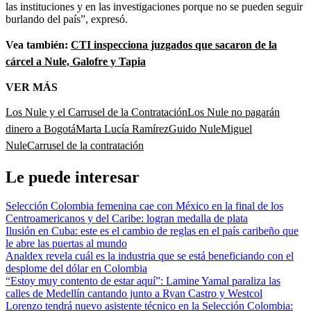
las instituciones y en las investigaciones porque no se pueden seguir
burlando del país”, expresó.
Vea también:
CTI inspecciona juzgados que sacaron de la
cárcel a Nule, Galofre y Tapia
VER MÁS
Los Nule y el Carrusel de la Contratación
Los Nule no pagarán
dinero a Bogotá
Marta Lucía Ramírez
Guido Nule
Miguel
Nule
Carrusel de la contratación
Le puede interesar
Selección Colombia femenina cae con México en la final de los
Centroamericanos y del Caribe: logran medalla de plata
Ilusión en Cuba: este es el cambio de reglas en el país caribeño que
le abre las puertas al mundo
Analdex revela cuál es la industria que se está beneficiando con el
desplome del dólar en Colombia
“Estoy muy contento de estar aquí”: Lamine Yamal paraliza las
calles de Medellín cantando junto a Ryan Castro y Westcol
Lorenzo tendrá nuevo asistente técnico en la Selección Colombia: