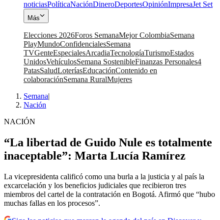
noticias
Política
Nación
Dinero
Deportes
Opinión
Impresa
Jet Set
Más
Elecciones 2026
Foros Semana
Mejor Colombia
Semana
Play
Mundo
Confidenciales
Semana
TV
Gente
Especiales
Arcadia
Tecnología
Turismo
Estados
Unidos
Vehículos
Semana Sostenible
Finanzas Personales
4
Patas
Salud
Loterías
Educación
Contenido en
colaboración
Semana Rural
Mujeres
Semana
|
Nación
NACIÓN
“La libertad de Guido Nule es totalmente
inaceptable”: Marta Lucía Ramírez
La vicepresidenta calificó como una burla a la justicia y al país la
excarcelación y los beneficios judiciales que recibieron tres
miembros del cartel de la contratación en Bogotá. Afirmó que “hubo
muchas fallas en los procesos”.