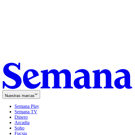
Nuestras marcas
Semana Play
Semana TV
Dinero
Arcadia
Soho
Opens
Fucsia
in
Opens