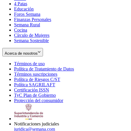
4 Patas
new
in
Educación
window
new
Foros Semana
window
Finanzas Personales
Semana Rural
Cocina
Círculo de Mujeres
Semana Sostenible
Acerca de nosotros
Términos de uso
Opens
Política de Tratamiento de Datos
in
Opens
Términos suscripciones
new
Opens
in
Política de Riesgos C/ST
window
in
Opens
new
Política SAGRILAFT
Opens
new
in
window
Certificación ISSN
Opens
in
window
new
TyC Plan de Gobierno
in
new
Opens
window
Protección del consumidor
new
window
in
Opens
window
new
in
window
new
window
Notificaciones judiciales
juridica@semana.com