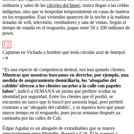
ordinaria y salen de las
cárceles del Inpec
, nunca llegan a las celdas
indígenas, sino que se hospedan temporalmente en casas de madera
en los resguardos. Esas viviendas aparecen de la noche a la mañana
dotadas de wifi, televisión, ventiladores y sala de visitas. Según el
tiempo de estadía en el resguardo, pagan entre 50 y 200 millones de
pesos.
Capturan en Vichada a hombre que tenía circular azul de Interpol
“Es una especie de competencia desleal, nos han quitado clientes.
Mientras que nosotros buscamos en derecho, por ejemplo, una
medida de aseguramiento domiciliaria, los ‘abogados del
cabildo’ ofrecen a los clientes sacarlos a la calle con papeles
falsos
”, indicó a SEMANA un jurista que prefiere ocultar su
identidad por seguridad. Entre los clientes que él perdió, se
encuentra un narco que lo buscó por asesoría legal, pero prefirió
contratar a un ‘abogado del cabildo’, y ni siquiera tuvo que pasar
mayor tiempo en el resguardo, pues pocas semanas después ya
caminaba por las calles de Cali.
Édgar Aguilar es un abogado de extraditables que se mueve
principalmente entre Medellín, Bogotá y Cali. Él le aseguró a