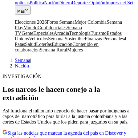
noticias
Política
Nación
Dinero
Deportes
Opinión
Impresa
Jet Set
Más
Elecciones 2026
Foros Semana
Mejor Colombia
Semana
Play
Mundo
Confidenciales
Semana
TV
Gente
Especiales
Arcadia
Tecnología
Turismo
Estados
Unidos
Vehículos
Semana Sostenible
Finanzas Personales
4
Patas
Salud
Loterías
Educación
Contenido en
colaboración
Semana Rural
Mujeres
Semana
|
Nación
INVESTIGACIÓN
Los narcos le hacen conejo a la
extradición
Así funciona el millonario negocio de hacer pasar por indígenas a
capos del narcotráfico para burlar a la justicia colombiana y a las
cortes de Estados Unidos que los piden para juzgarlos en su país.
Siga las noticias que marcan la agenda del país en Discover y