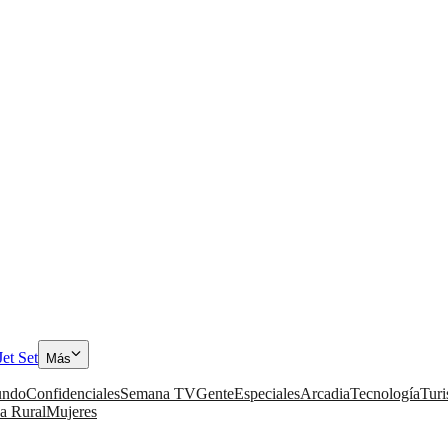
Jet Set
Más
ndo
Confidenciales
Semana TV
Gente
Especiales
Arcadia
Tecnología
Tur
a Rural
Mujeres