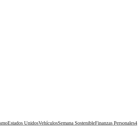
ismo
Estados Unidos
Vehículos
Semana Sostenible
Finanzas Personales
4