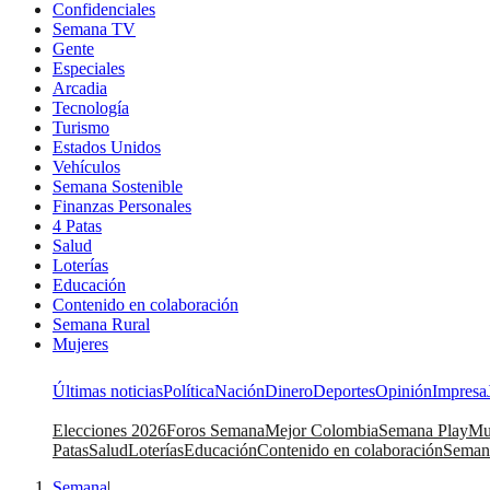
Confidenciales
Semana TV
Gente
Especiales
Arcadia
Tecnología
Turismo
Estados Unidos
Vehículos
Semana Sostenible
Finanzas Personales
4 Patas
Salud
Loterías
Educación
Contenido en colaboración
Semana Rural
Mujeres
Últimas noticias
Política
Nación
Dinero
Deportes
Opinión
Impresa
Elecciones 2026
Foros Semana
Mejor Colombia
Semana Play
Mu
Patas
Salud
Loterías
Educación
Contenido en colaboración
Seman
Semana
|