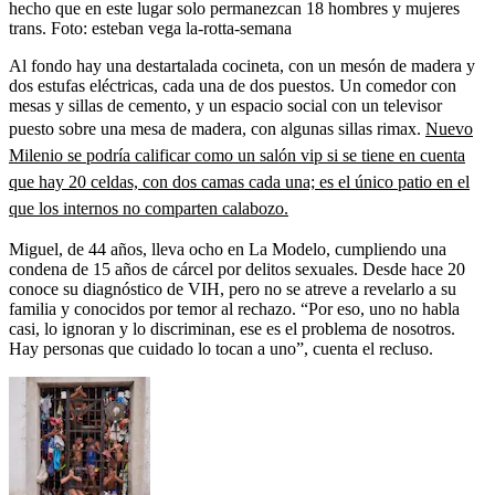
hecho que en este lugar solo permanezcan 18 hombres y mujeres
trans.
Foto:
esteban vega la-rotta-semana
Al fondo hay una destartalada cocineta, con un mesón de madera y
dos estufas eléctricas, cada una de dos puestos. Un comedor con
mesas y sillas de cemento, y un espacio social con un televisor
puesto sobre una mesa de madera, con algunas sillas rimax.
Nuevo
Milenio se podría calificar como un salón vip si se tiene en cuenta
que hay 20 celdas, con dos camas cada una; es el único patio en el
que los internos no comparten calabozo.
Miguel, de 44 años, lleva ocho en La Modelo, cumpliendo una
condena de 15 años de cárcel por delitos sexuales. Desde hace 20
conoce su diagnóstico de VIH, pero no se atreve a revelarlo a su
familia y conocidos por temor al rechazo. “Por eso, uno no habla
casi, lo ignoran y lo discriminan, ese es el problema de nosotros.
Hay personas que cuidado lo tocan a uno”, cuenta el recluso.