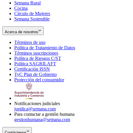
Semana Rural
Cocina
Círculo de Mujeres
Semana Sostenible
Acerca de nosotros
Términos de uso
Opens
Política de Tratamiento de Datos
in
Opens
Términos suscripciones
new
Opens
in
Política de Riesgos C/ST
window
in
Opens
new
Política SAGRILAFT
Opens
new
in
window
Certificación ISSN
Opens
in
window
new
TyC Plan de Gobierno
in
new
Opens
window
Protección del consumidor
new
window
in
Opens
window
new
in
window
new
window
Notificaciones judiciales
juridica@semana.com
Para contactar a gestión humana
gestionhumana@semana.com
Contáctenos