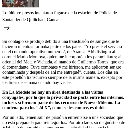
Lo último: presos intentaron fugarse de la estación de Policía de
Santander de Quilichao, Cauca
Su contagio se produjo debido a una transfusión de sangre que le
hicieron mientras formaba parte de los paras. “Yo presté el servicio
en el comando operativo número 2, de Arauca. Ahí distinguí al
coronel Mario Montoya, quien me incorporó a los paramilitares; al
oriental del Meta y Vichada, al mando de Guillermo Torres, que era
el comandante. Tuve combates y me hirieron, me aplicaron sangre
contaminada y después de ahí me entregué”, cuenta. Los días en
este pabellón transcurren siempre de la misma manera, excepto por
los fines de semana cuando hay visitas.
En La Modelo no hay un área destinada a las visitas
conyugales, por lo que la privacidad se pacta entre los internos,
incluso, si forman parte de los recursos de Nuevo Milenio. La
condena para los “24 X”, como se les conoce, es doble.
Por un lado, temen salir de prisión a enfrentarse a una sociedad que
no está preparada para reintegrarlos. Por otro lado, su diagnóstico de
VIH será de por vida y, aunque en la actualidad la ciencia ha