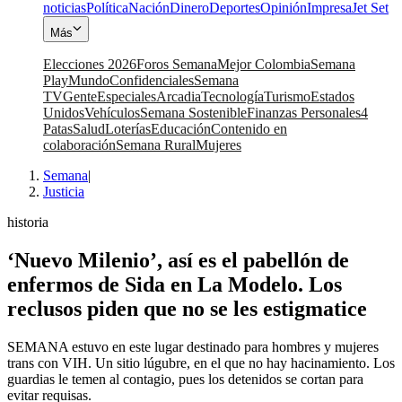
noticias
Política
Nación
Dinero
Deportes
Opinión
Impresa
Jet Set
Más
Elecciones 2026
Foros Semana
Mejor Colombia
Semana
Play
Mundo
Confidenciales
Semana
TV
Gente
Especiales
Arcadia
Tecnología
Turismo
Estados
Unidos
Vehículos
Semana Sostenible
Finanzas Personales
4
Patas
Salud
Loterías
Educación
Contenido en
colaboración
Semana Rural
Mujeres
Semana
|
Justicia
historia
‘Nuevo Milenio’, así es el pabellón de
enfermos de Sida en La Modelo. Los
reclusos piden que no se les estigmatice
SEMANA estuvo en este lugar destinado para hombres y mujeres
trans con VIH. Un sitio lúgubre, en el que no hay hacinamiento. Los
guardias le temen al contagio, pues los detenidos se cortan para
evitar requisas.