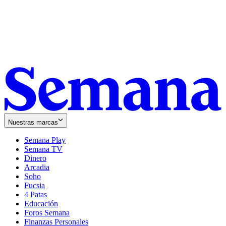
Nuestras marcas
Semana Play
Semana TV
Dinero
Arcadia
Soho
Opens
Fucsia
in
Opens
4 Patas
new
in
Educación
window
new
Foros Semana
window
Finanzas Personales