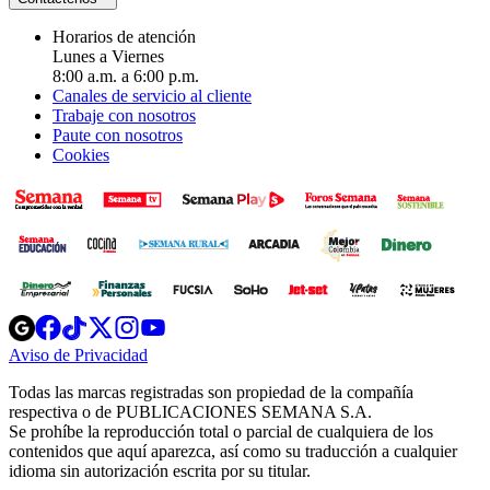
Horarios de atención
Lunes a Viernes
8:00 a.m. a 6:00 p.m.
Canales de servicio al cliente
Trabaje con nosotros
Paute con nosotros
Cookies
Opens
Opens
Opens
Opens
Opens
in
in
in
in
in
Aviso de Privacidad
Opens
new
new
new
new
new
in
window
window
window
window
window
Todas las marcas registradas son propiedad de la compañía
new
respectiva o de PUBLICACIONES SEMANA S.A.
window
Se prohíbe la reproducción total o parcial de cualquiera de los
contenidos que aquí aparezca, así como su traducción a cualquier
idioma sin autorización escrita por su titular.