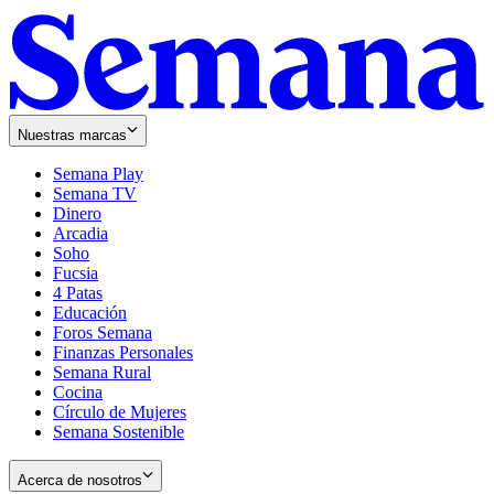
Nuestras marcas
Semana Play
Semana TV
Dinero
Arcadia
Soho
Opens
Fucsia
in
Opens
4 Patas
new
in
Educación
window
new
Foros Semana
window
Finanzas Personales
Semana Rural
Cocina
Círculo de Mujeres
Semana Sostenible
Acerca de nosotros