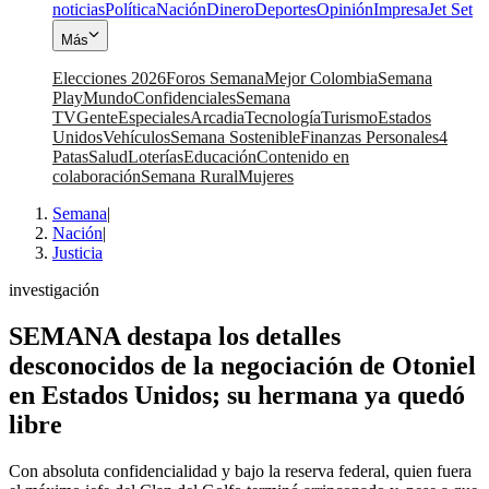
noticias
Política
Nación
Dinero
Deportes
Opinión
Impresa
Jet Set
Más
Elecciones 2026
Foros Semana
Mejor Colombia
Semana
Play
Mundo
Confidenciales
Semana
TV
Gente
Especiales
Arcadia
Tecnología
Turismo
Estados
Unidos
Vehículos
Semana Sostenible
Finanzas Personales
4
Patas
Salud
Loterías
Educación
Contenido en
colaboración
Semana Rural
Mujeres
Semana
|
Nación
|
Justicia
investigación
SEMANA destapa los detalles
desconocidos de la negociación de Otoniel
en Estados Unidos; su hermana ya quedó
libre
Con absoluta confidencialidad y bajo la reserva federal, quien fuera