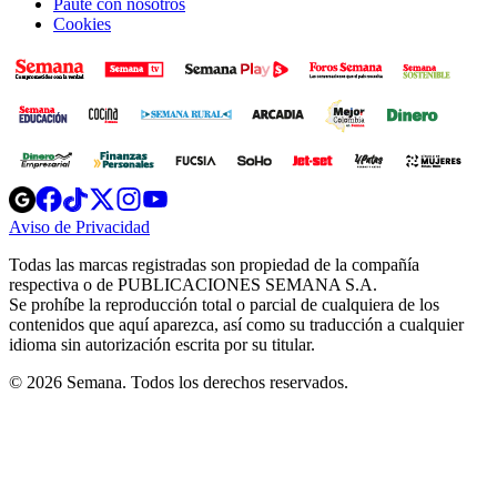
Paute con nosotros
Cookies
Opens
Opens
Opens
Opens
Opens
in
in
in
in
in
Aviso de Privacidad
Opens
new
new
new
new
new
in
window
window
window
window
window
Todas las marcas registradas son propiedad de la compañía
new
respectiva o de PUBLICACIONES SEMANA S.A.
window
Se prohíbe la reproducción total o parcial de cualquiera de los
contenidos que aquí aparezca, así como su traducción a cualquier
idioma sin autorización escrita por su titular.
© 2026 Semana. Todos los derechos reservados.