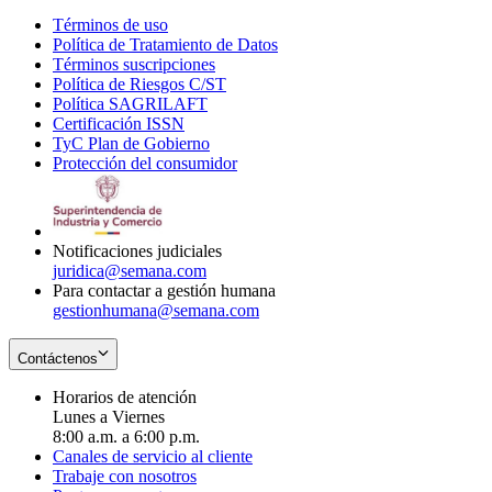
Términos de uso
Opens
Política de Tratamiento de Datos
in
Opens
Términos suscripciones
new
Opens
in
Política de Riesgos C/ST
window
in
Opens
new
Política SAGRILAFT
Opens
new
in
window
Certificación ISSN
Opens
in
window
new
TyC Plan de Gobierno
in
new
Opens
window
Protección del consumidor
new
window
in
Opens
window
new
in
window
new
window
Notificaciones judiciales
juridica@semana.com
Para contactar a gestión humana
gestionhumana@semana.com
Contáctenos
Horarios de atención
Lunes a Viernes
8:00 a.m. a 6:00 p.m.
Canales de servicio al cliente
Trabaje con nosotros