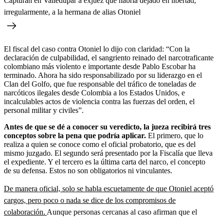
Capturan en Valledupar a exjuez que habría dejado en libertad,
irregularmente, a la hermana de alias Otoniel
El fiscal del caso contra Otoniel lo dijo con claridad: “Con la
declaración de culpabilidad, el sangriento reinado del narcotraficante
colombiano más violento e importante desde Pablo Escobar ha
terminado. Ahora ha sido responsabilizado por su liderazgo en el
Clan del Golfo, que fue responsable del tráfico de toneladas de
narcóticos ilegales desde Colombia a los Estados Unidos, e
incalculables actos de violencia contra las fuerzas del orden, el
personal militar y civiles”.
Antes de que se dé a conocer su veredicto, la jueza recibirá tres
conceptos sobre la pena que podría aplicar.
El primero, que lo
realiza a quien se conoce como el oficial probatorio, que es del
mismo juzgado. El segundo será presentado por la Fiscalía que lleva
el expediente. Y el tercero es la última carta del narco, el concepto
de su defensa. Estos no son obligatorios ni vinculantes.
De manera oficial, solo se habla escuetamente de que Otoniel aceptó
cargos, pero poco o nada se dice de los compromisos de
colaboración.
Aunque personas cercanas al caso afirman que el