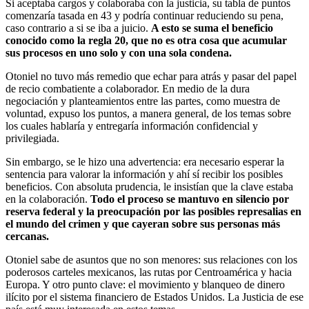
Si aceptaba cargos y colaboraba con la justicia, su tabla de puntos
comenzaría tasada en 43 y podría continuar reduciendo su pena,
caso contrario a si se iba a juicio.
A esto se suma el beneficio
conocido como la regla 20, que no es otra cosa que acumular
sus procesos en uno solo y con una sola condena.
Otoniel no tuvo más remedio que echar para atrás y pasar del papel
de recio combatiente a colaborador. En medio de la dura
negociación y planteamientos entre las partes, como muestra de
voluntad, expuso los puntos, a manera general, de los temas sobre
los cuales hablaría y entregaría información confidencial y
privilegiada.
Sin embargo, se le hizo una advertencia: era necesario esperar la
sentencia para valorar la información y ahí sí recibir los posibles
beneficios. Con absoluta prudencia, le insistían que la clave estaba
en la colaboración.
Todo el proceso se mantuvo en silencio por
reserva federal y la preocupación por las posibles represalias en
el mundo del crimen y que cayeran sobre sus personas más
cercanas.
Otoniel sabe de asuntos que no son menores: sus relaciones con los
poderosos carteles mexicanos, las rutas por Centroamérica y hacia
Europa. Y otro punto clave: el movimiento y blanqueo de dinero
ilícito por el sistema financiero de Estados Unidos. La Justicia de ese