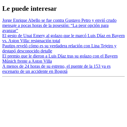
Le puede interesar
Jorge Enrique Abello se fue contra Gustavo Petro y envió crudo
mensaje a pocas horas de la posesión: “La peor opción para
avanzar”
El gesto de Unai Emery al golazo que le marcó Luis Díaz en Bayern
vs. Aston Villa: resignación total
Pautips reveló cómo es su verdadera relación con Lina Tejeiro y
destapó desconocido detalle
El premio que le dieron a Luis Díaz tras su golazo con el Bayern
Múnich frente a Aston Villa
A menos de 24 horas de su estreno, el puente de la 153 ya es
escenario de un accidente en Bogotá