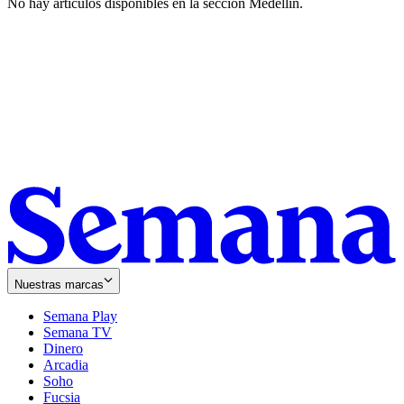
No hay artículos disponibles en la sección
Medellín
.
Nuestras marcas
Semana Play
Semana TV
Dinero
Arcadia
Soho
Opens
Fucsia
in
Opens