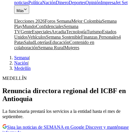
noticias
Política
Nación
Dinero
Deportes
Opinión
Impresa
Jet Set
Más
Elecciones 2026
Foros Semana
Mejor Colombia
Semana
Play
Mundo
Confidenciales
Semana
TV
Gente
Especiales
Arcadia
Tecnología
Turismo
Estados
Unidos
Vehículos
Semana Sostenible
Finanzas Personales
4
Patas
Salud
Loterías
Educación
Contenido en
colaboración
Semana Rural
Mujeres
Semana
|
Nación
|
Medellín
MEDELLÍN
Renuncia directora regional del ICBF en
Antioquia
La funcionaria prestará los servicios a la entidad hasta el mes de
septiembre.
Siga las noticias de SEMANA en Google Discover y manténgase