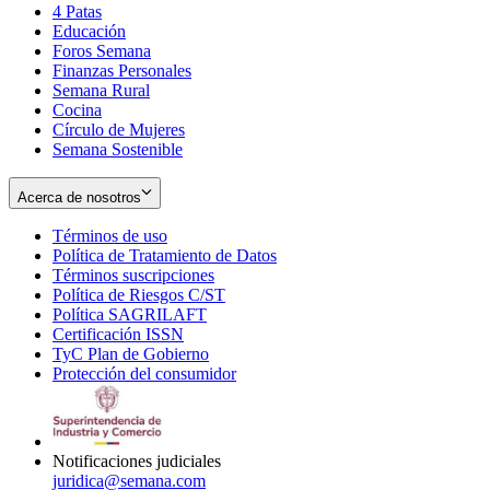
4 Patas
new
in
Educación
window
new
Foros Semana
window
Finanzas Personales
Semana Rural
Cocina
Círculo de Mujeres
Semana Sostenible
Acerca de nosotros
Términos de uso
Opens
Política de Tratamiento de Datos
in
Opens
Términos suscripciones
new
Opens
in
Política de Riesgos C/ST
window
in
Opens
new
Política SAGRILAFT
Opens
new
in
window
Certificación ISSN
Opens
in
window
new
TyC Plan de Gobierno
in
new
Opens
window
Protección del consumidor
new
window
in
Opens
window
new
in
window
new
window
Notificaciones judiciales
juridica@semana.com