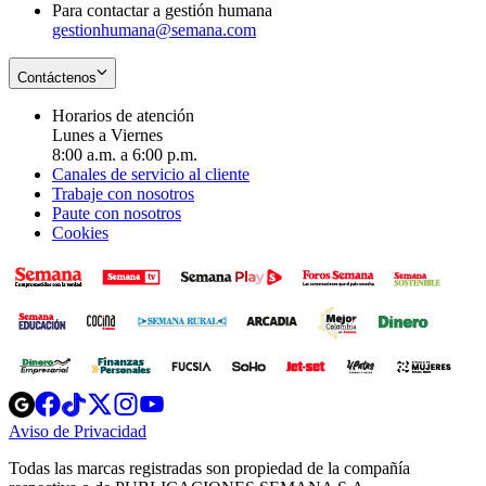
Para contactar a gestión humana
gestionhumana@semana.com
Contáctenos
Horarios de atención
Lunes a Viernes
8:00 a.m. a 6:00 p.m.
Canales de servicio al cliente
Trabaje con nosotros
Paute con nosotros
Cookies
Opens
Opens
Opens
Opens
Opens
in
in
in
in
in
Aviso de Privacidad
Opens
new
new
new
new
new
in
window
window
window
window
window
Todas las marcas registradas son propiedad de la compañía
new