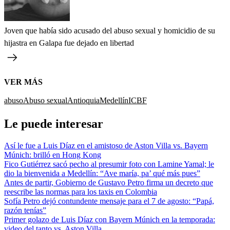
Joven que había sido acusado del abuso sexual y homicidio de su
hijastra en Galapa fue dejado en libertad
VER MÁS
abuso
Abuso sexual
Antioquia
Medellín
ICBF
Le puede interesar
Así le fue a Luis Díaz en el amistoso de Aston Villa vs. Bayern
Múnich: brilló en Hong Kong
Fico Gutiérrez sacó pecho al presumir foto con Lamine Yamal; le
dio la bienvenida a Medellín: “Ave maría, pa’ qué más pues”
Antes de partir, Gobierno de Gustavo Petro firma un decreto que
reescribe las normas para los taxis en Colombia
Sofía Petro dejó contundente mensaje para el 7 de agosto: “Papá,
razón tenías”
Primer golazo de Luis Díaz con Bayern Múnich en la temporada:
video del tanto vs. Aston Villa