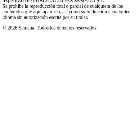
respectiva o de PUBLICACIONES SEMANA S.A.
window
Se prohíbe la reproducción total o parcial de cualquiera de los
contenidos que aquí aparezca, así como su traducción a cualquier
idioma sin autorización escrita por su titular.
© 2026 Semana. Todos los derechos reservados.