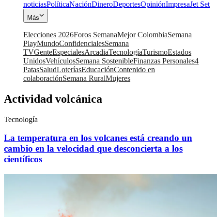
noticias
Política
Nación
Dinero
Deportes
Opinión
Impresa
Jet Set
Más
Elecciones 2026
Foros Semana
Mejor Colombia
Semana
Play
Mundo
Confidenciales
Semana
TV
Gente
Especiales
Arcadia
Tecnología
Turismo
Estados
Unidos
Vehículos
Semana Sostenible
Finanzas Personales
4
Patas
Salud
Loterías
Educación
Contenido en
colaboración
Semana Rural
Mujeres
Actividad volcánica
Tecnología
La temperatura en los volcanes está creando un
cambio en la velocidad que desconcierta a los
científicos