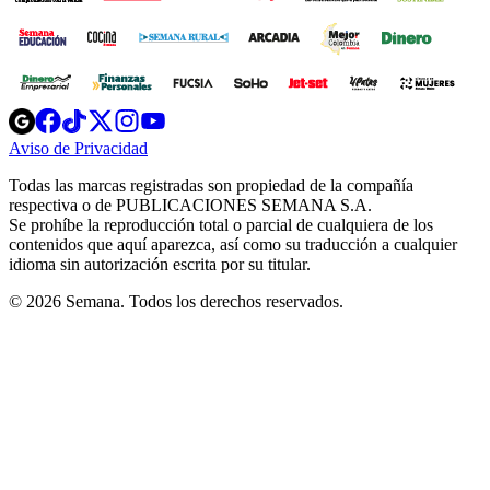
Opens
Opens
Opens
Opens
Opens
in
in
in
in
in
Aviso de Privacidad
Opens
new
new
new
new
new
in
window
window
window
window
window
Todas las marcas registradas son propiedad de la compañía
new
respectiva o de PUBLICACIONES SEMANA S.A.
window
Se prohíbe la reproducción total o parcial de cualquiera de los
contenidos que aquí aparezca, así como su traducción a cualquier
idioma sin autorización escrita por su titular.
© 2026 Semana. Todos los derechos reservados.