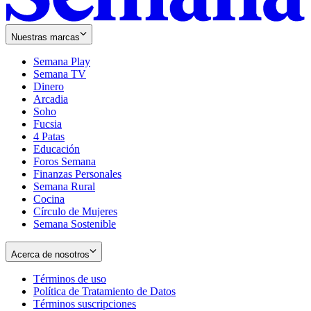
Nuestras marcas
Semana Play
Semana TV
Dinero
Arcadia
Soho
Opens
Fucsia
in
Opens
4 Patas
new
in
Educación
window
new
Foros Semana
window
Finanzas Personales
Semana Rural
Cocina
Círculo de Mujeres
Semana Sostenible
Acerca de nosotros
Términos de uso
Opens
Política de Tratamiento de Datos
in
Opens
Términos suscripciones
new
Opens
in