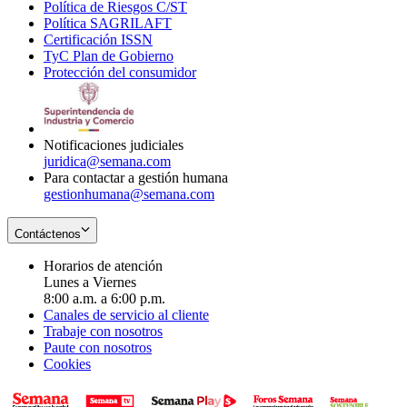
Política de Riesgos C/ST
window
in
Opens
new
Política SAGRILAFT
Opens
new
in
window
Certificación ISSN
Opens
in
window
new
TyC Plan de Gobierno
in
new
Opens
window
Protección del consumidor
new
window
in
Opens
window
new
in
window
new
window
Notificaciones judiciales
juridica@semana.com
Para contactar a gestión humana
gestionhumana@semana.com
Contáctenos
Horarios de atención
Lunes a Viernes
8:00 a.m. a 6:00 p.m.
Canales de servicio al cliente
Trabaje con nosotros
Paute con nosotros
Cookies