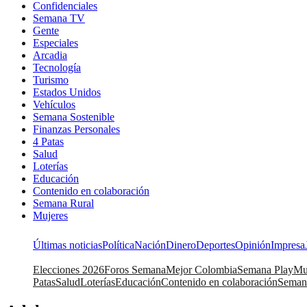
Confidenciales
Semana TV
Gente
Especiales
Arcadia
Tecnología
Turismo
Estados Unidos
Vehículos
Semana Sostenible
Finanzas Personales
4 Patas
Salud
Loterías
Educación
Contenido en colaboración
Semana Rural
Mujeres
Últimas noticias
Política
Nación
Dinero
Deportes
Opinión
Impresa
Elecciones 2026
Foros Semana
Mejor Colombia
Semana Play
Mu
Patas
Salud
Loterías
Educación
Contenido en colaboración
Seman