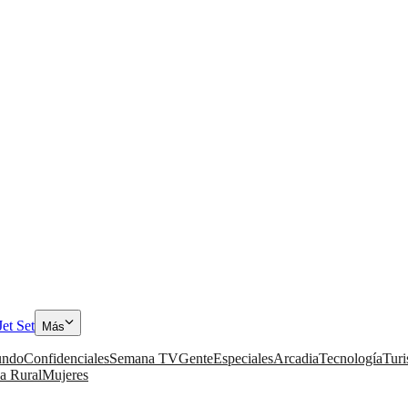
Jet Set
Más
ndo
Confidenciales
Semana TV
Gente
Especiales
Arcadia
Tecnología
Tur
a Rural
Mujeres