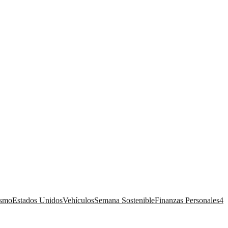
ismo
Estados Unidos
Vehículos
Semana Sostenible
Finanzas Personales
4