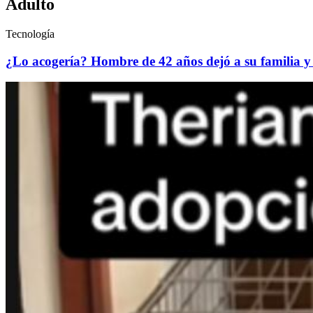
Adulto
Tecnología
¿Lo acogería? Hombre de 42 años dejó a su familia y 