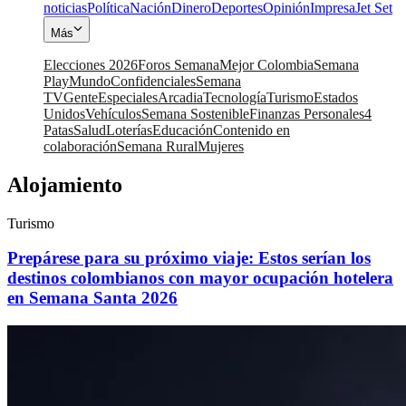
noticias
Política
Nación
Dinero
Deportes
Opinión
Impresa
Jet Set
Más
Elecciones 2026
Foros Semana
Mejor Colombia
Semana
Play
Mundo
Confidenciales
Semana
TV
Gente
Especiales
Arcadia
Tecnología
Turismo
Estados
Unidos
Vehículos
Semana Sostenible
Finanzas Personales
4
Patas
Salud
Loterías
Educación
Contenido en
colaboración
Semana Rural
Mujeres
Alojamiento
Turismo
Prepárese para su próximo viaje: Estos serían los
destinos colombianos con mayor ocupación hotelera
en Semana Santa 2026