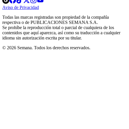
in
in
in
in
in
Aviso de Privacidad
Opens
new
new
new
new
new
in
window
window
window
window
window
Todas las marcas registradas son propiedad de la compañía
new
respectiva o de PUBLICACIONES SEMANA S.A.
window
Se prohíbe la reproducción total o parcial de cualquiera de los
contenidos que aquí aparezca, así como su traducción a cualquier
idioma sin autorización escrita por su titular.
© 2026 Semana. Todos los derechos reservados.