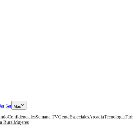
Jet Set
Más
ndo
Confidenciales
Semana TV
Gente
Especiales
Arcadia
Tecnología
Tur
a Rural
Mujeres