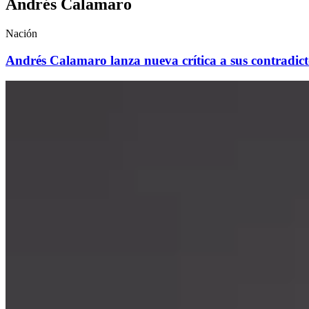
Andrés Calamaro
Nación
Andrés Calamaro lanza nueva crítica a sus contradict