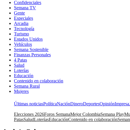
Confidenciales
Semana TV
Gente
Especiales
Arcadia
Tecnología
Turismo
Estados Unidos
Vehículos
Semana Sostenible
Finanzas Personales
4 Patas
Salud
Loterías
Educación
Contenido en colaboración
Semana Rural
Mujeres
Últimas noticias
Política
Nación
Dinero
Deportes
Opinión
Impresa
Elecciones 2026
Foros Semana
Mejor Colombia
Semana Play
Mu
Patas
Salud
Loterías
Educación
Contenido en colaboración
Seman