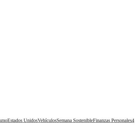
ismo
Estados Unidos
Vehículos
Semana Sostenible
Finanzas Personales
4