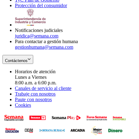
Protección del consumidor
new
window
in
Opens
window
new
in
window
new
window
Notificaciones judiciales
juridica@semana.com
Para contactar a gestión humana
gestionhumana@semana.com
Contáctenos
Horarios de atención
Lunes a Viernes
8:00 a.m. a 6:00 p.m.
Canales de servicio al cliente
Trabaje con nosotros
Paute con nosotros
Cookies