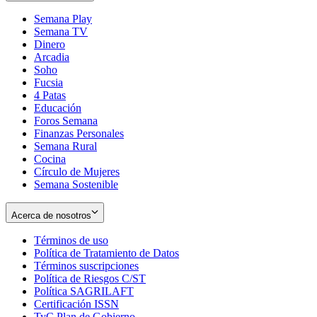
Semana Play
Semana TV
Dinero
Arcadia
Soho
Opens
Fucsia
in
Opens
4 Patas
new
in
Educación
window
new
Foros Semana
window
Finanzas Personales
Semana Rural
Cocina
Círculo de Mujeres
Semana Sostenible
Acerca de nosotros
Términos de uso
Opens
Política de Tratamiento de Datos
in
Opens
Términos suscripciones
new
Opens
in
Política de Riesgos C/ST
window
in
Opens
new
Política SAGRILAFT
Opens
new
in
window
Certificación ISSN
Opens
in
window
new
TyC Plan de Gobierno
in
new
Opens
window