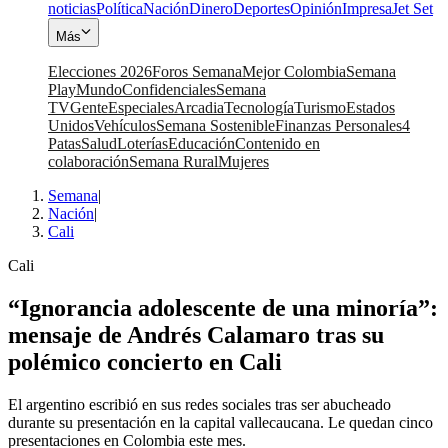
noticias
Política
Nación
Dinero
Deportes
Opinión
Impresa
Jet Set
Más
Elecciones 2026
Foros Semana
Mejor Colombia
Semana
Play
Mundo
Confidenciales
Semana
TV
Gente
Especiales
Arcadia
Tecnología
Turismo
Estados
Unidos
Vehículos
Semana Sostenible
Finanzas Personales
4
Patas
Salud
Loterías
Educación
Contenido en
colaboración
Semana Rural
Mujeres
Semana
|
Nación
|
Cali
Cali
“Ignorancia adolescente de una minoría”:
mensaje de Andrés Calamaro tras su
polémico concierto en Cali
El argentino escribió en sus redes sociales tras ser abucheado
durante su presentación en la capital vallecaucana. Le quedan cinco
presentaciones en Colombia este mes.