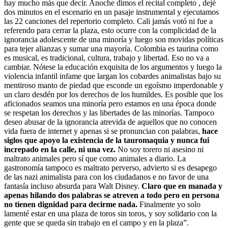
hay mucho más que decir. Anoche dimos el recital completo , dejé
dos minutos en el escenario en un pasaje instrumental y ejecutamos
las 22 canciones del repertorio completo. Cali jamás votó ni fue a
referendo para cerrar la plaza, esto ocurre con la complicidad de la
ignorancia adolescente de una minoría y luego son movidas políticas
para tejer alianzas y sumar una mayoría. Colombia es taurina como
es musical, es tradicional, cultura, trabajo y libertad. Eso no va a
cambiar. Nótese la educación exquisita de los argumentos y luego la
violencia infantil infame que largan los cobardes animalistas bajo su
mentiroso manto de piedad que esconde un egoísmo imperdonable y
un claro desdén por los derechos de los humildes. Es posible que los
aficionados seamos una minoría pero estamos en una época donde
se respetan los derechos y las libertades de las minorías. Tampoco
deseo abusar de la ignorancia atrevida de aquellos que no conocen
vida fuera de internet y apenas si se pronuncian con palabras,
hace
siglos que apoyo la existencia de la tauromaquia y nunca fui
increpado en la calle, ni una vez.
No soy torero ni asesino ni
maltrato animales pero sí que como animales a diario. La
gastronomía tampoco es maltrato perverso, advierto si es desapego
de las nazi animalista para con los ciudadanos e no favor de una
fantasía incluso absurda para Walt Disney.
Claro que en manada y
apenas hilando dos palabras se atreven a todo pero en persona
no tienen dignidad para decirme nada.
Finalmente yo solo
lamenté estar en una plaza de toros sin toros, y soy solidario con la
gente que se queda sin trabajo en el campo y en la plaza”.