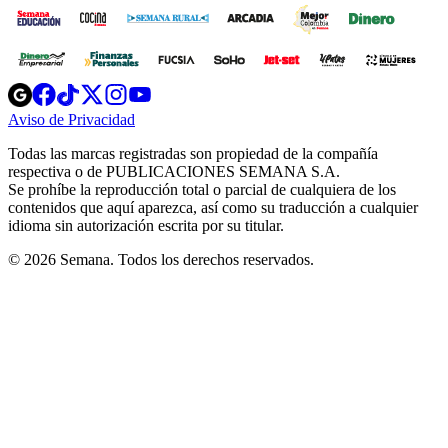
Opens
Opens
Opens
Opens
Opens
in
in
in
in
in
Aviso de Privacidad
Opens
new
new
new
new
new
in
window
window
window
window
window
Todas las marcas registradas son propiedad de la compañía
new
respectiva o de PUBLICACIONES SEMANA S.A.
window
Se prohíbe la reproducción total o parcial de cualquiera de los
contenidos que aquí aparezca, así como su traducción a cualquier
idioma sin autorización escrita por su titular.
© 2026 Semana. Todos los derechos reservados.