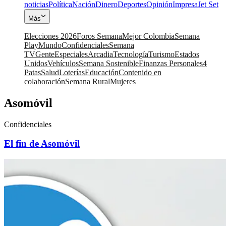
noticias
Política
Nación
Dinero
Deportes
Opinión
Impresa
Jet Set
Más
Elecciones 2026
Foros Semana
Mejor Colombia
Semana
Play
Mundo
Confidenciales
Semana
TV
Gente
Especiales
Arcadia
Tecnología
Turismo
Estados
Unidos
Vehículos
Semana Sostenible
Finanzas Personales
4
Patas
Salud
Loterías
Educación
Contenido en
colaboración
Semana Rural
Mujeres
Asomóvil
Confidenciales
El fin de Asomóvil