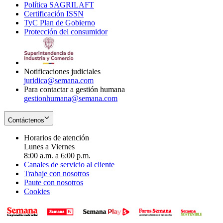
Política SAGRILAFT
Opens
new
in
window
Certificación ISSN
Opens
in
window
new
TyC Plan de Gobierno
in
new
Opens
window
Protección del consumidor
new
window
in
Opens
window
new
in
window
new
window
Notificaciones judiciales
juridica@semana.com
Para contactar a gestión humana
gestionhumana@semana.com
Contáctenos
Horarios de atención
Lunes a Viernes
8:00 a.m. a 6:00 p.m.
Canales de servicio al cliente
Trabaje con nosotros
Paute con nosotros
Cookies