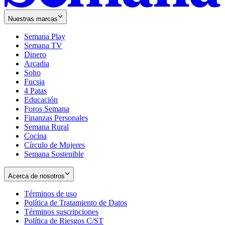
Nuestras marcas
Semana Play
Semana TV
Dinero
Arcadia
Soho
Opens
Fucsia
in
Opens
4 Patas
new
in
Educación
window
new
Foros Semana
window
Finanzas Personales
Semana Rural
Cocina
Círculo de Mujeres
Semana Sostenible
Acerca de nosotros
Términos de uso
Opens
Política de Tratamiento de Datos
in
Opens
Términos suscripciones
new
Opens
in
Política de Riesgos C/ST
window
in
Opens
new