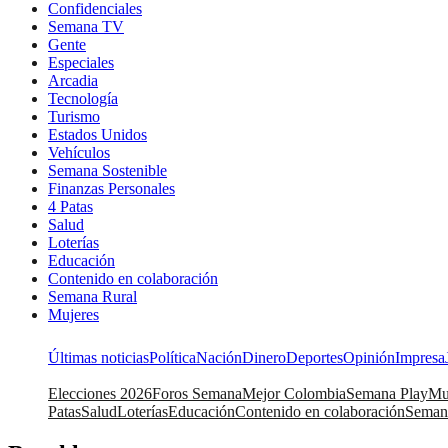
Confidenciales
Semana TV
Gente
Especiales
Arcadia
Tecnología
Turismo
Estados Unidos
Vehículos
Semana Sostenible
Finanzas Personales
4 Patas
Salud
Loterías
Educación
Contenido en colaboración
Semana Rural
Mujeres
Últimas noticias
Política
Nación
Dinero
Deportes
Opinión
Impresa
Elecciones 2026
Foros Semana
Mejor Colombia
Semana Play
Mu
Patas
Salud
Loterías
Educación
Contenido en colaboración
Seman