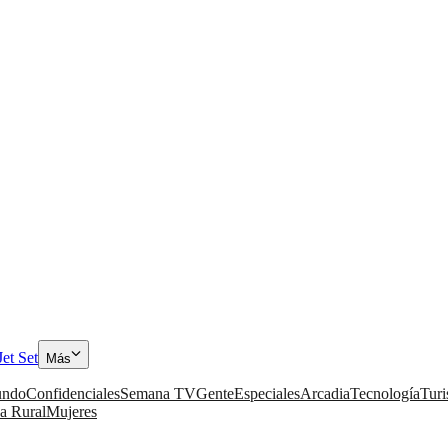
Jet Set
Más
ndo
Confidenciales
Semana TV
Gente
Especiales
Arcadia
Tecnología
Tur
a Rural
Mujeres