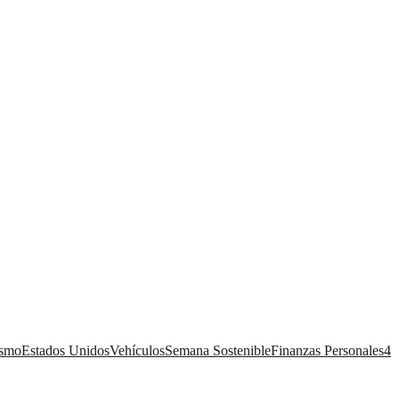
ismo
Estados Unidos
Vehículos
Semana Sostenible
Finanzas Personales
4