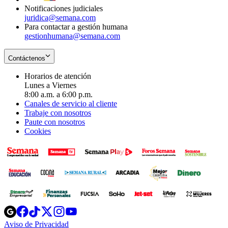
Notificaciones judiciales
juridica@semana.com
Para contactar a gestión humana
gestionhumana@semana.com
Contáctenos
Horarios de atención
Lunes a Viernes
8:00 a.m. a 6:00 p.m.
Canales de servicio al cliente
Trabaje con nosotros
Paute con nosotros
Cookies
Opens
Opens
Opens
Opens
Opens
in
in
in
in
in
Aviso de Privacidad
Opens
new
new
new
new
new