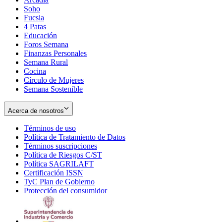
Soho
Opens
Fucsia
in
Opens
4 Patas
new
in
Educación
window
new
Foros Semana
window
Finanzas Personales
Semana Rural
Cocina
Círculo de Mujeres
Semana Sostenible
Acerca de nosotros
Términos de uso
Opens
Política de Tratamiento de Datos
in
Opens
Términos suscripciones
new
Opens
in
Política de Riesgos C/ST
window
in
Opens
new
Política SAGRILAFT
Opens
new
in
window
Certificación ISSN
Opens
in
window
new
TyC Plan de Gobierno
in
new
Opens
window
Protección del consumidor
new
window
in
Opens
window
new
in
window
new
window