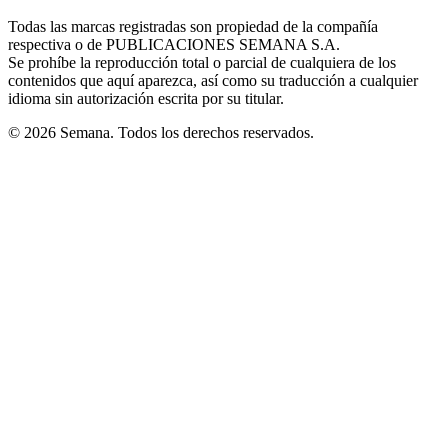
in
window
window
window
window
window
Todas las marcas registradas son propiedad de la compañía
new
respectiva o de PUBLICACIONES SEMANA S.A.
window
Se prohíbe la reproducción total o parcial de cualquiera de los
contenidos que aquí aparezca, así como su traducción a cualquier
idioma sin autorización escrita por su titular.
© 2026 Semana. Todos los derechos reservados.