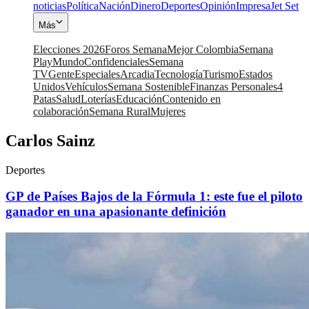
noticias
Política
Nación
Dinero
Deportes
Opinión
Impresa
Jet Set
Más
Elecciones 2026
Foros Semana
Mejor Colombia
Semana
Play
Mundo
Confidenciales
Semana
TV
Gente
Especiales
Arcadia
Tecnología
Turismo
Estados
Unidos
Vehículos
Semana Sostenible
Finanzas Personales
4
Patas
Salud
Loterías
Educación
Contenido en
colaboración
Semana Rural
Mujeres
Carlos Sainz
Deportes
GP de Países Bajos de la Fórmula 1: este fue el piloto
ganador en una apasionante definición