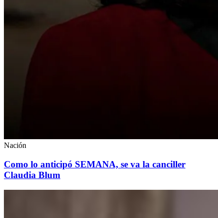
Nación
Como lo anticipó SEMANA, se va la canciller
Claudia Blum