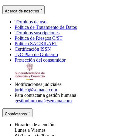
Acerca de nosotros
Términos de uso
Opens
Política de Tratamiento de Datos
in
Opens
Términos suscripciones
new
Opens
in
Política de Riesgos C/ST
window
in
Opens
new
Política SAGRILAFT
Opens
new
in
window
Certificación ISSN
Opens
in
window
new
TyC Plan de Gobierno
in
new
Opens
window
Protección del consumidor
new
window
in
Opens
window
new
in
window
new
window
Notificaciones judiciales
juridica@semana.com
Para contactar a gestión humana
gestionhumana@semana.com
Contáctenos
Horarios de atención
Lunes a Viernes
8:00 a.m. a 6:00 p.m.