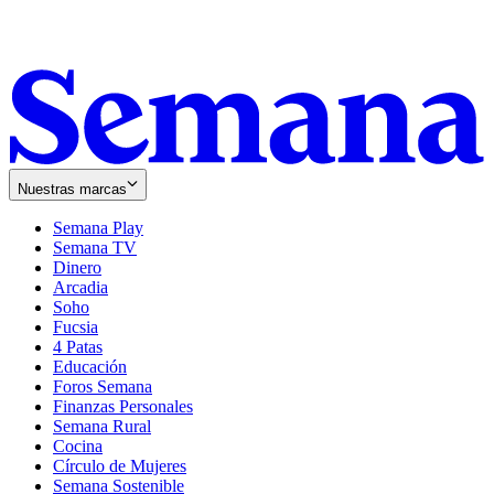
Nuestras marcas
Semana Play
Semana TV
Dinero
Arcadia
Soho
Opens
Fucsia
in
Opens
4 Patas
new
in
Educación
window
new
Foros Semana
window
Finanzas Personales
Semana Rural
Cocina
Círculo de Mujeres
Semana Sostenible