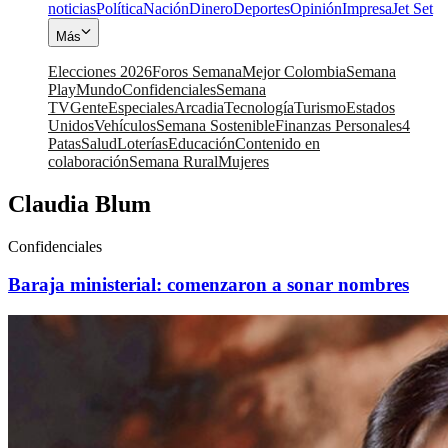
noticias
Política
Nación
Dinero
Deportes
Opinión
Impresa
Jet Set
Más
Elecciones 2026
Foros Semana
Mejor Colombia
Semana
Play
Mundo
Confidenciales
Semana
TV
Gente
Especiales
Arcadia
Tecnología
Turismo
Estados
Unidos
Vehículos
Semana Sostenible
Finanzas Personales
4
Patas
Salud
Loterías
Educación
Contenido en
colaboración
Semana Rural
Mujeres
Claudia Blum
Confidenciales
Baraja ministerial: comenzaron a sonar nombres