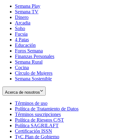
Semana Play
Semana TV
Dinero
Arcadia
Soho
Opens
Fucsia
in
Opens
4 Patas
new
in
Educación
window
new
Foros Semana
window
Finanzas Personales
Semana Rural
Cocina
Círculo de Mujeres
Semana Sostenible
Acerca de nosotros
Términos de uso
Opens
Política de Tratamiento de Datos
in
Opens
Términos suscripciones
new
Opens
in
Política de Riesgos C/ST
window
in
Opens
new
Política SAGRILAFT
Opens
new
in
window
Certificación ISSN
Opens
in
window
new
TyC Plan de Gobierno
in
new
Opens
window