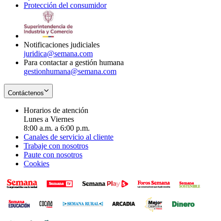
Protección del consumidor
new
window
in
Opens
window
new
in
window
new
window
Notificaciones judiciales
juridica@semana.com
Para contactar a gestión humana
gestionhumana@semana.com
Contáctenos
Horarios de atención
Lunes a Viernes
8:00 a.m. a 6:00 p.m.
Canales de servicio al cliente
Trabaje con nosotros
Paute con nosotros
Cookies