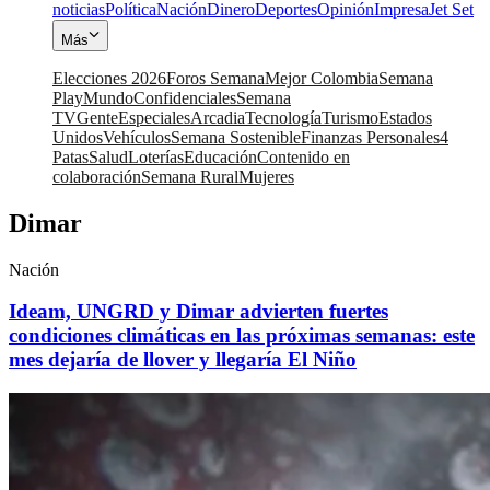
noticias
Política
Nación
Dinero
Deportes
Opinión
Impresa
Jet Set
Más
Elecciones 2026
Foros Semana
Mejor Colombia
Semana
Play
Mundo
Confidenciales
Semana
TV
Gente
Especiales
Arcadia
Tecnología
Turismo
Estados
Unidos
Vehículos
Semana Sostenible
Finanzas Personales
4
Patas
Salud
Loterías
Educación
Contenido en
colaboración
Semana Rural
Mujeres
Dimar
Nación
Ideam, UNGRD y Dimar advierten fuertes
condiciones climáticas en las próximas semanas: este
mes dejaría de llover y llegaría El Niño