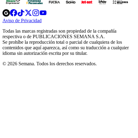
Opens
Opens
Opens
Opens
Opens
in
in
in
in
in
Aviso de Privacidad
Opens
new
new
new
new
new
in
window
window
window
window
window
Todas las marcas registradas son propiedad de la compañía
new
respectiva o de PUBLICACIONES SEMANA S.A.
window
Se prohíbe la reproducción total o parcial de cualquiera de los
contenidos que aquí aparezca, así como su traducción a cualquier
idioma sin autorización escrita por su titular.
© 2026 Semana. Todos los derechos reservados.