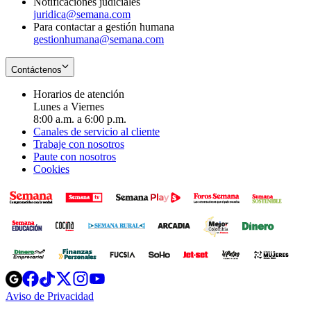
Notificaciones judiciales
juridica@semana.com
Para contactar a gestión humana
gestionhumana@semana.com
Contáctenos
Horarios de atención
Lunes a Viernes
8:00 a.m. a 6:00 p.m.
Canales de servicio al cliente
Trabaje con nosotros
Paute con nosotros
Cookies
Opens
Opens
Opens
Opens
Opens
in
in
in
in
in
Aviso de Privacidad
Opens
new
new
new
new
new
in