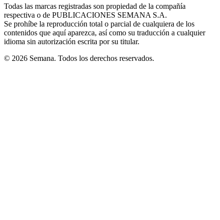
window
window
window
window
window
Todas las marcas registradas son propiedad de la compañía
new
respectiva o de PUBLICACIONES SEMANA S.A.
window
Se prohíbe la reproducción total o parcial de cualquiera de los
contenidos que aquí aparezca, así como su traducción a cualquier
idioma sin autorización escrita por su titular.
© 2026 Semana. Todos los derechos reservados.