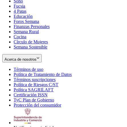
Soho
Opens
Fucsia
in
Opens
4 Patas
new
in
Educación
window
new
Foros Semana
window
Finanzas Personales
Semana Rural
Cocina
Círculo de Mujeres
Semana Sostenible
Acerca de nosotros
Términos de uso
Opens
Política de Tratamiento de Datos
in
Opens
Términos suscripciones
new
Opens
in
Política de Riesgos C/ST
window
in
Opens
new
Política SAGRILAFT
Opens
new
in
window
Certificación ISSN
Opens
in
window
new
TyC Plan de Gobierno
in
new
Opens
window
Protección del consumidor
new
window
in
Opens
window
new
in
window
new
window