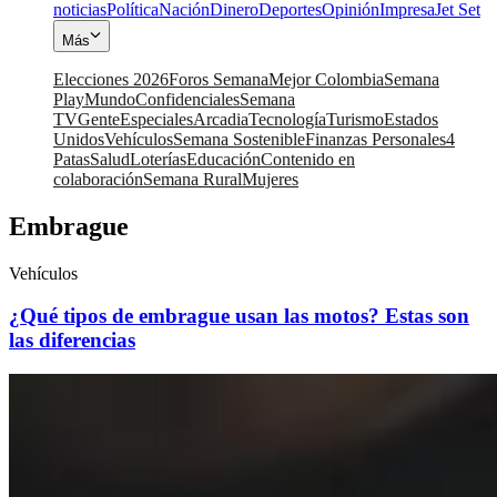
noticias
Política
Nación
Dinero
Deportes
Opinión
Impresa
Jet Set
Más
Elecciones 2026
Foros Semana
Mejor Colombia
Semana
Play
Mundo
Confidenciales
Semana
TV
Gente
Especiales
Arcadia
Tecnología
Turismo
Estados
Unidos
Vehículos
Semana Sostenible
Finanzas Personales
4
Patas
Salud
Loterías
Educación
Contenido en
colaboración
Semana Rural
Mujeres
Embrague
Vehículos
¿Qué tipos de embrague usan las motos? Estas son
las diferencias